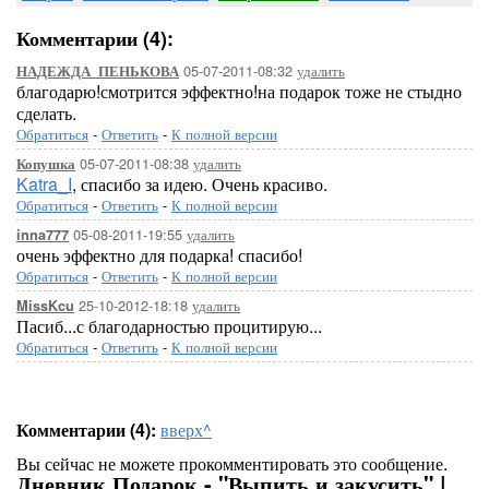
Комментарии (4):
05-07-2011-08:32
удалить
НАДЕЖДА_ПЕНЬКОВА
благодарю!смотрится эффектно!на подарок тоже не стыдно
сделать.
Обратиться
-
Ответить
-
К полной версии
05-07-2011-08:38
удалить
Копушка
Katra_I
, спасибо за идею. Очень красиво.
Обратиться
-
Ответить
-
К полной версии
05-08-2011-19:55
удалить
inna777
очень эффектно для подарка! спасибо!
Обратиться
-
Ответить
-
К полной версии
25-10-2012-18:18
удалить
MissKcu
Пасиб...с благодарностью процитирую...
Обратиться
-
Ответить
-
К полной версии
Комментарии (4):
вверх^
Вы сейчас не можете прокомментировать это сообщение.
Дневник Подарок - "Выпить и закусить" |