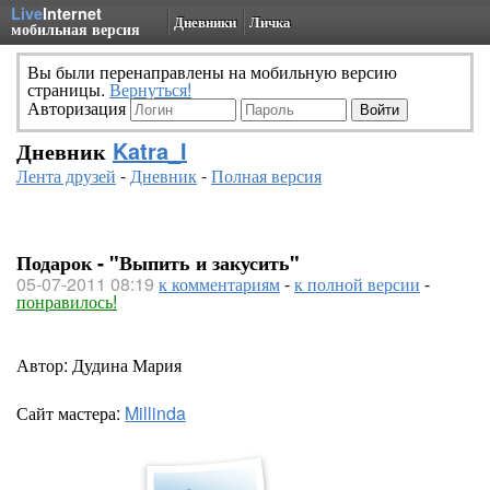
Live
Internet
Дневники
Личка
мобильная версия
Вы были перенаправлены на мобильную версию
страницы.
Вернуться!
Авторизация
Дневник
Katra_I
Лента друзей
-
Дневник
-
Полная версия
Подарок - "Выпить и закусить"
05-07-2011 08:19
к комментариям
-
к полной версии
-
понравилось!
Автор: Дудина Мария
Сайт мастера:
Millinda