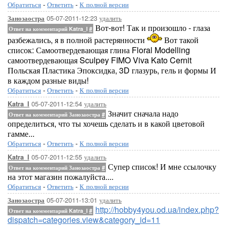
Обратиться
-
Ответить
-
К полной версии
05-07-2011-12:23
удалить
Занозаостра
Вот-вот! Так и произошло - глаза
Ответ на комментарий Katra_I
#
разбежались, я в полной растерянности
Вот такой
список: Самоотвердевающая глина Floral Modelling
самоотвердевающая Sculpey FIMO Viva Kato Cernit
Польская Пластика Эпоксидка, 3D глазурь, гель и формы И
в каждом разные виды!
Обратиться
-
Ответить
-
К полной версии
05-07-2011-12:54
удалить
Katra_I
Значит сначала надо
Ответ на комментарий Занозаостра
#
определиться, что ты хочешь сделать и в какой цветовой
гамме...
Обратиться
-
Ответить
-
К полной версии
05-07-2011-12:55
удалить
Katra_I
Супер список! И мне ссылочку
Ответ на комментарий Занозаостра
#
на этот магазин пожалуйста....
Обратиться
-
Ответить
-
К полной версии
05-07-2011-13:01
удалить
Занозаостра
http://hobby4you.od.ua/index.php?
Ответ на комментарий Katra_I
#
dispatch=categories.view&category_id=11