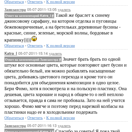
Обратиться
-
Ответить
-
К полной версии
05-07-2011-13:05
удалить
Занозаостра
Такой же браслет к синему
Ответ на комментарий Katra_I
#
джинсовому сарафану, на котором отделка и пуговицы
бежевокоричневые, а на бретельках деревянные бусины -
красные, синие, зеленые, морской волны, бордовые в
крапинку)))))
Обратиться
-
Ответить
-
К полной версии
05-07-2011-15:14
удалить
Katra_I
Значит брать брать по одной
Ответ на комментарий Занозаостра
#
штуке все основные цвета, которые повторяют цвет бусин и
обязательно белый, им можно разбавлять насыщенные
цвета, добиваясь цветового перехода и кроме того он
понадобится для объединения композиции в одно целое.
Бери Фимо, хотя я посмотрела и на польскую пластику. Она
дешевая, цвета хорошие и народ в общем-то о ней неплохо
отзывается, правда я сама не пробовала. Зато на ней учится
хорошо. Фимо мягче и поэтому перед нарезкой колбасы на
пластинки надо ее в холодильнике подержать
Обратиться
-
Ответить
-
К полной версии
05-07-2011-16:13
удалить
Занозаостра
Спасибо за советы! Я пока твой
Ответ на комментарий Katra_I
#