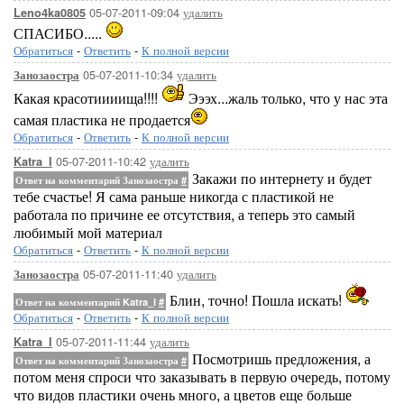
05-07-2011-09:04
удалить
Leno4ka0805
СПАСИБО.....
Обратиться
-
Ответить
-
К полной версии
05-07-2011-10:34
удалить
Занозаостра
Какая красотиииища!!!!
Эээх...жаль только, что у нас эта
самая пластика не продается
Обратиться
-
Ответить
-
К полной версии
05-07-2011-10:42
удалить
Katra_I
Закажи по интернету и будет
Ответ на комментарий Занозаостра
#
тебе счастье! Я сама раньше никогда с пластикой не
работала по причине ее отсутствия, а теперь это самый
любимый мой материал
Обратиться
-
Ответить
-
К полной версии
05-07-2011-11:40
удалить
Занозаостра
Блин, точно! Пошла искать!
Ответ на комментарий Katra_I
#
Обратиться
-
Ответить
-
К полной версии
05-07-2011-11:44
удалить
Katra_I
Посмотришь предложения, а
Ответ на комментарий Занозаостра
#
потом меня спроси что заказывать в первую очередь, потому
что видов пластики очень много, а цветов еще больше