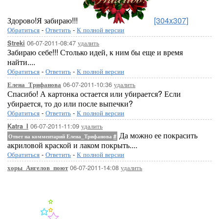
Здорово!Я забираю!!!
[304x307]
Обратиться
-
Ответить
-
К полной версии
06-07-2011-08:47
удалить
Streki
Забираю себе!!! Столько идей, к ним бы еще и время
найти....
Обратиться
-
Ответить
-
К полной версии
06-07-2011-10:36
удалить
Елена_Трифанова
Спасибо! А картонка остается или убирается? Если
убирается, то до или после выпечки?
Обратиться
-
Ответить
-
К полной версии
06-07-2011-11:09
удалить
Katra_I
Да можно ее покрасить
Ответ на комментарий Елена_Трифанова
#
акриловой краской и лаком покрыть....
Обратиться
-
Ответить
-
К полной версии
06-07-2011-14:08
удалить
хоры_Ангелов_поют