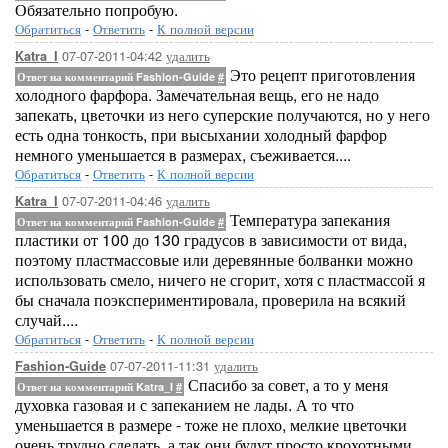
Обязательно попробую.
Обратиться
-
Ответить
-
К полной версии
07-07-2011-04:42
удалить
Katra_I
Это рецепт приготовления
Ответ на комментарий Fashion-Guide
#
холодного фарфора. Замечательная вещь, его не надо
запекать, цветочки из него суперские получаются, но у него
есть одна тонкость, при высыхании холодный фарфор
немного уменьшается в размерах, съеживается....
Обратиться
-
Ответить
-
К полной версии
07-07-2011-04:46
удалить
Katra_I
Температура запекания
Ответ на комментарий Fashion-Guide
#
пластики от 100 до 130 градусов в зависимости от вида,
поэтому пластмассовые или деревянные болванки можно
использовать смело, ничего не сгорит, хотя с пластмассой я
бы сначала поэкспериментировала, проверила на всякий
случай....
Обратиться
-
Ответить
-
К полной версии
07-07-2011-11:31
удалить
Fashion-Guide
Спасибо за совет, а то у меня
Ответ на комментарий Katra_I
#
духовка газовая и с запеканием не лады. А то что
уменьшается в размере - тоже не плохо, мелкие цветочки
очень трудно сделать, а так они будут просто крохотными.