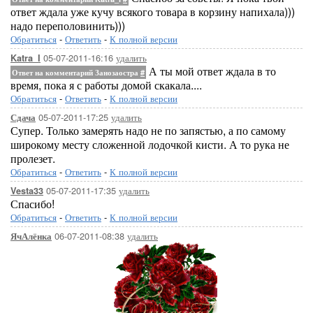
ответ ждала уже кучу всякого товара в корзину напихала)))
надо переполовинить)))
Обратиться
-
Ответить
-
К полной версии
05-07-2011-16:16
удалить
Katra_I
А ты мой ответ ждала в то
Ответ на комментарий Занозаостра
#
время, пока я с работы домой скакала....
Обратиться
-
Ответить
-
К полной версии
05-07-2011-17:25
удалить
Сдача
Супер. Только замерять надо не по запястью, а по самому
широкому месту сложенной лодочкой кисти. А то рука не
пролезет.
Обратиться
-
Ответить
-
К полной версии
05-07-2011-17:35
удалить
Vesta33
Спасибо!
Обратиться
-
Ответить
-
К полной версии
06-07-2011-08:38
удалить
ЯчАлёнка