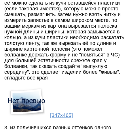
её можно сделать из кучи оставшейся пластики
(если таковая имеется), которую можно просто
смешать, размягчить. затем нужно взять нитку и
измерить запястье в самом широком месте. по
вашим меркам из картона вырезается полоска
нужной длины и ширины, которая замыкается в
кольцо. а из кучи пластики необходимо раскатать
толстую ленту, так же вырезать её по длине и
ширине картонной полоски (это поможет
болванке держать форму и не "помяться" в ЧС)
Для большей эстетичности срежьте края у
болванки, так сказать создайте "выпуклую
середину", это сделает изделии более "живым",
сгладьте все края
[347x465]
3. из получившихся разных оттенков одного