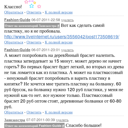
Классно!
Обратиться
-
Ответить
-
К полной версии
06-07-2011-22:58
удалить
Fashion-Guide
Вот как сделать самой
Ответ на комментарий Занозаостра
#
пластику, но я не пробовала.
http://www.liveinternet.ru/users/3556042/post173508619/
Обратиться
-
Ответить
-
К полной версии
06-07-2011-23:01
удалить
Fashion-Guide
А может попробовать на деревЯнный браслет налепить.
пластика затвердевает за 15 минут. может дерево не начнет
гореть? Во первых браслет будет легкий, во вторых из древа
не так ломается как из пластика. А может на пластмассовый
- ненужный браслет попробовать и варить пластику в
кипятке? Не хочется мне тратить пластику на болванку. 60
руб брусок, на болванку нужно 120 руб пластики, у меня не
нужной как-то нет. все нужное только. Пластмассовый
браслет 20 руб оптом стоят, деревянные болванки от 60-80
руб.
Обратиться
-
Ответить
-
К полной версии
07-07-2011-00:39
удалить
Занозаостра
Спасибо большое!
Ответ на комментарий Fashion-Guide
#