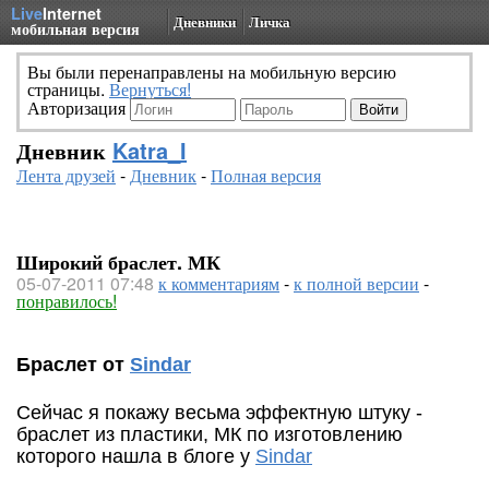
Live
Internet
Дневники
Личка
мобильная версия
Вы были перенаправлены на мобильную версию
страницы.
Вернуться!
Авторизация
Дневник
Katra_I
Лента друзей
-
Дневник
-
Полная версия
Широкий браслет. МК
05-07-2011 07:48
к комментариям
-
к полной версии
-
понравилось!
Браслет от
Sindar
Сейчас я покажу весьма эффектную штуку -
браслет из пластики, МК по изготовлению
которого нашла в блоге у
Sindar