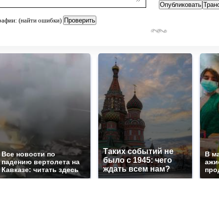
рафии: (найти ошибки)
Таких событий не
Все новости по
В м
было с 1945: чего
падению вертолета на
ажи
ждать всем нам?
Кавказе: читать здесь
про