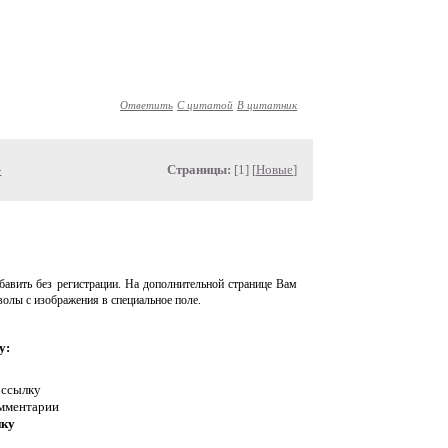
Ответить
С цитатой
В цитатник
»
Страницы:
[1] [
Новые
]
авить без регистрации. На дополнительной странице Вам
волы с изображения в специальное поле.
у:
 ссылку
омментарии
нку