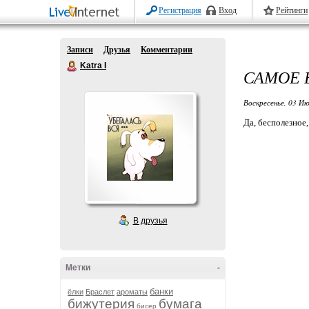
Регистрация
Вход
Рейтинги
Записи
Друзья
Комментарии
Katra I
САМОЕ 
Воскресенье, 03 Ию
Да, бесполезное,
В друзья
Метки
-
банки
ёлки
Браслет
ароматы
бижутерия
бумага
бисер