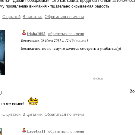
жется "Давай пообщаемся!" Это как кошка, вроде бы полная автономнос
му проявлению внимания - тщательно скрываемая радость
ь
С цитатой
В цитатник
Обратиться по имени
irisha1605
обратиться по имени
Воскресенье, 03 Июля 2011 г. 12:19 (
ссылка
)
Бесполезно, но почему-то хочется смотреть и улыбаться)))
Во
_I
 то же самое!
ь
С цитатой
В цитатник
Обратиться по имени
Lece4ka11
обратиться по имени