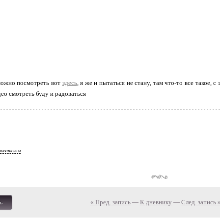
можно посмотреть вот
здесь
, я же и пытаться не стану, там что-то все такое,
део смотреть буду и радоваться
зователям
« Пред. запись
—
К дневнику
—
След. запись 
ь