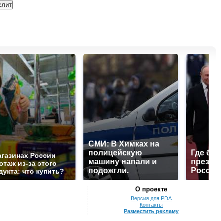
СМИ: В Химках на
полицейскую
Где буд
агазинах России
машину напали и
презид
отаж из-за этого
подожгли.
России
дукта: что купить?
О проекте
Версия для PDA
Контакты
Разместить рекламу