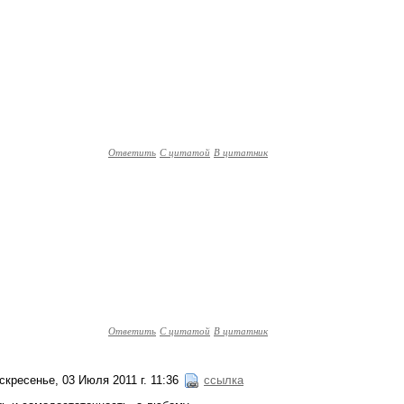
Ответить
С цитатой
В цитатник
Ответить
С цитатой
В цитатник
скресенье, 03 Июля 2011 г. 11:36
ссылка