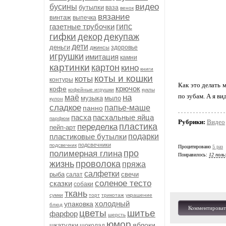
видео
бусины
бутылки
ваза
венок
вязание
винтаж
выпечка
газетные трубочки
гипс
гифки
декор
декупаж
дети
деньги
здоровье
джинсы
игрушки
имитация
камни
картинки
картон
кино
книги
коты и кошки
коты
контуры
Как это делать 
крючок
кофе
кофейные игрушки
куклы
по зубам. А я ви
на
маё
музыка
мыло
кулон
сладкое
папье-маше
панно
пасха
пасхальные яйца
парфюм
Рубрики:
Видео
пластика
переделка
пейп-арт
пластиковые бутылки
подарки
подсвечники
подсвечник
Процитировано
5 раз
про
полимерная глина
Понравилось:
12 поль
жизнь
проволока
пряжа
салфетки
рыба
свечи
салат
соленое тесто
сказки
собаки
ткань
сумки
торт
трикотаж
украшение
холодный
упаковка
блюд
Комментироват
цветы
шитье
фарфор
шерсть
юмор
яблоки
шкатулки
шоколад