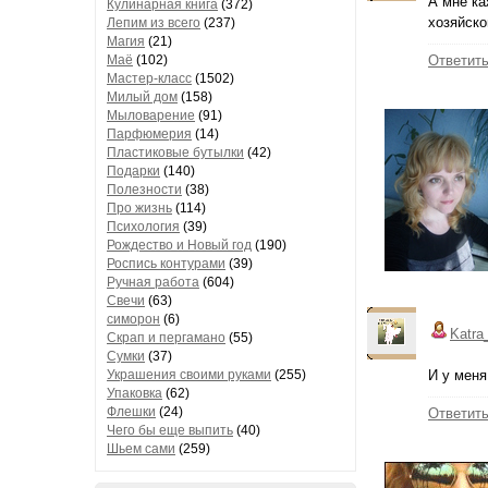
А мне ка
Кулинарная книга
(372)
хозяйско
Лепим из всего
(237)
Магия
(21)
Маё
(102)
Ответит
Мастер-класс
(1502)
Милый дом
(158)
Мыловарение
(91)
Парфюмерия
(14)
Пластиковые бутылки
(42)
Подарки
(140)
Полезности
(38)
Про жизнь
(114)
Психология
(39)
Рождество и Новый год
(190)
Роспись контурами
(39)
Ручная работа
(604)
Свечи
(63)
симорон
(6)
Katra
Скрап и пергамано
(55)
Сумки
(37)
Украшения своими руками
(255)
И у меня
Упаковка
(62)
Флешки
(24)
Ответит
Чего бы еще выпить
(40)
Шьем сами
(259)