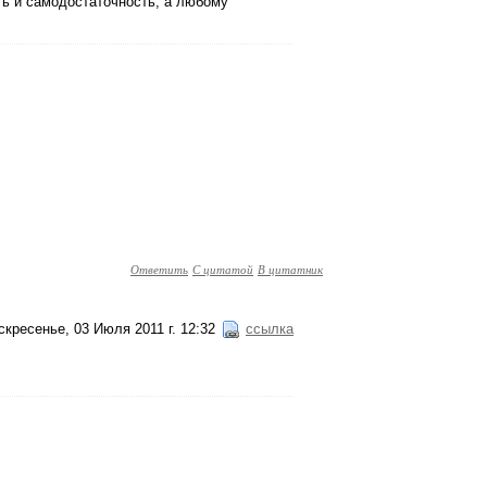
ть и самодостаточность, а любому
Ответить
С цитатой
В цитатник
скресенье, 03 Июля 2011 г. 12:32
ссылка