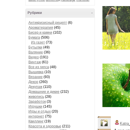
Рубрики
-
Антикризисный рецепт
(6)
Ароматерапия
(45)
Бисер и камни
(102)
Бумага
(506)
Из газет
(73)
Бутылки
(49)
Валяние
(36)
Видео
(191)
Винтаж
(61)
Все из гипса
(48)
Вышивка
(10)
Вязание
(93)
Декор
(260)
Декупаж
(110)
Домашние и дикие
(232)
живопись
(28)
Заработок
(3)
Игрушки
(145)
Игры и отдых
(20)
интернет
(75)
Квиллинг
(19)
Katra
Красота и здоровье
(211)