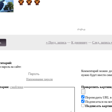
« Пред. запись
—
К дневнику
—
След. запись 
ь
ентарий:
 пароль на сайте:
Комментарий можно доб
нужно будет ввести сим
Напоминание пароля
тария:
смайлики
Прикрепить картинк
Переводить URL в
Подписаться на к
Подписать карти