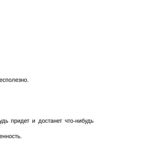
есполезно.
удь придет и достанет что-нибудь
енность.