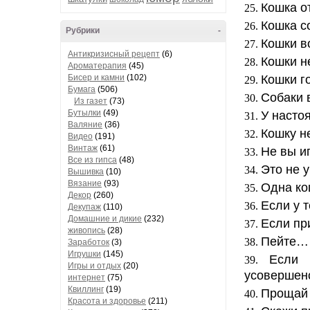
Кошка о
Кошка с
Рубрики
-
Кошки в
Антикризисный рецепт
(6)
Кошки н
Ароматерапия
(45)
Бисер и камни
(102)
Кошки г
Бумага
(506)
Собаки в
Из газет
(73)
Бутылки
(49)
У насто
Валяние
(36)
Кошку н
Видео
(191)
Винтаж
(61)
Не вы иг
Все из гипса
(48)
Это не 
Вышивка
(10)
Вязание
(93)
Одна ко
Декор
(260)
Если у 
Декупаж
(110)
Домашние и дикие
(232)
Если пр
живопись
(28)
Пейте… 
Заработок
(3)
Игрушки
(145)
Если 
Игры и отдых
(20)
усовершен
интернет
(75)
Квиллинг
(19)
Прощай 
Красота и здоровье
(211)