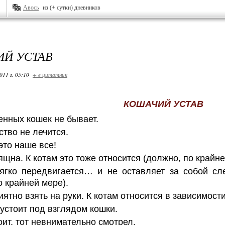
Авось
из (+ сутки) дневников
Й УСТАВ
011 г. 05:10
+ в цитатник
КОШАЧИЙ УСТАВ
нных кошек не бывает.
тво не лечится.
это наше все!
ящна. К котам это тоже относится (должно, по крайне
ягко передвигается… и не оставляет за собой сле
о крайней мере).
ятно взять на руки. К котам относится в зависимости
 устоит под взглядом кошки.
оит, тот невнимательно смотрел.