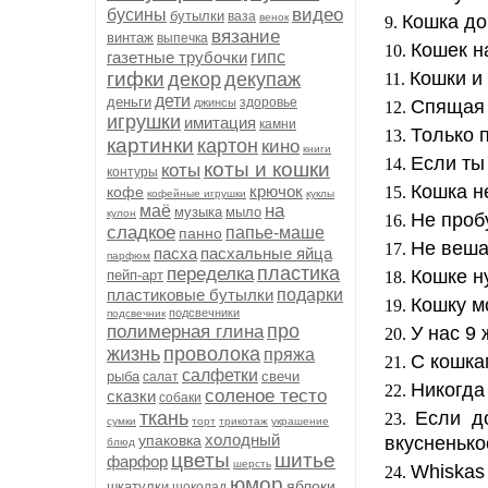
видео
бусины
бутылки
ваза
венок
Кошка доб
вязание
винтаж
выпечка
Кошек н
газетные трубочки
гипс
гифки
Кошки и 
декор
декупаж
дети
деньги
здоровье
джинсы
Спящая 
игрушки
имитация
камни
Только 
картинки
картон
кино
книги
Если ты
коты и кошки
коты
контуры
Кошка н
крючок
кофе
кофейные игрушки
куклы
на
маё
музыка
мыло
кулон
Не проб
сладкое
папье-маше
панно
Не веша
пасха
пасхальные яйца
парфюм
пластика
переделка
Кошке н
пейп-арт
пластиковые бутылки
подарки
Кошку м
подсвечники
подсвечник
про
полимерная глина
У нас 9
жизнь
проволока
пряжа
С кошка
салфетки
рыба
свечи
салат
Никогда 
соленое тесто
сказки
собаки
ткань
Если до
сумки
торт
трикотаж
украшение
холодный
упаковка
вкусненько
блюд
цветы
шитье
фарфор
шерсть
Whiskas
юмор
яблоки
шкатулки
шоколад