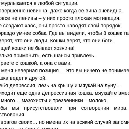
тмурлыкается в любой ситуации.
овершенно невинна, даже когда ее вина очевидна.
овсе не ленивы – у них просто плохая мотивация.
е создают хаос, они просто наводят свой порядок.
ораздо умнее собак. Где вы видели, чтобы 8 кошек т
ерят, что они люди. Кошки верят, что они боги.
ящей кошки не бывает хозяина!
ельзя приманить, есть шансы привлечь.
раете с кошкой, а она с вами.
у меня неверная позиция… Это вы ничего не понимае
шка ведет к другой.
тебя депрессия, лезь на крышу и мяукай на луну…
иходит еще одна депрессивная кошка, мяукайте вмес
много… мазохисты и трезвенники – молоко.
бы мы присутствовали при сотворении мира,
ствования.
врагов своих… но имена их на всякий случай запом