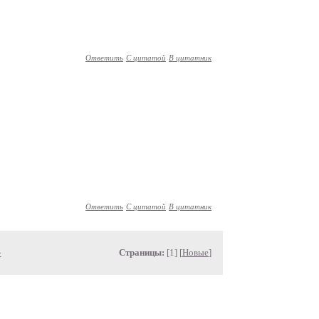
Ответить
С цитатой
В цитатник
Ответить
С цитатой
В цитатник
»
Страницы:
[1] [
Новые
]