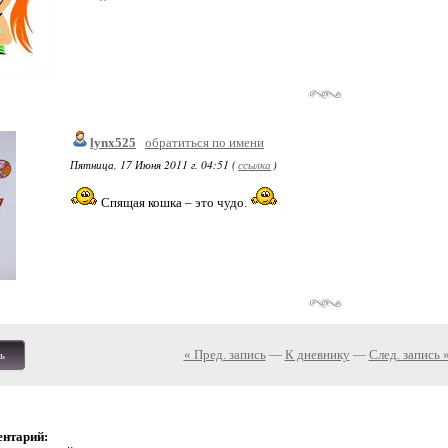
lynx525
обратиться по имени
Пятница, 17 Июня 2011 г. 04:51 (
ссылка
)
Спящая кошка – это чудо.
« Пред. запись
—
К дневнику
—
След. запись 
ь
ентарий: