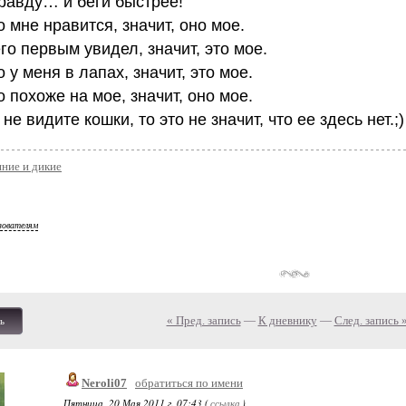
равду… и беги быстрее!
 мне нравится, значит, оно мое.
го первым увидел, значит, это мое.
 у меня в лапах, значит, это мое.
 похоже на мое, значит, оно мое.
не видите кошки, то это не значит, что ее здесь нет.;)
ние и дикие
зователям
« Пред. запись
—
К дневнику
—
След. запись 
ь
Neroli07
обратиться по имени
Пятница, 20 Мая 2011 г. 07:43 (
ссылка
)