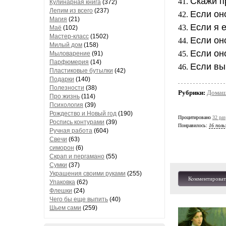
Скажи п
Кулинарная книга
(372)
Лепим из всего
(237)
Если оно
Магия
(21)
Если я е
Маё
(102)
Мастер-класс
(1502)
Если оно
Милый дом
(158)
Если оно
Мыловарение
(91)
Парфюмерия
(14)
Если вы 
Пластиковые бутылки
(42)
Подарки
(140)
Полезности
(38)
Рубрики:
Домаш
Про жизнь
(114)
Психология
(39)
Рождество и Новый год
(190)
Процитировано
32 раз
Роспись контурами
(39)
Понравилось:
16 поль
Ручная работа
(604)
Свечи
(63)
симорон
(6)
Скрап и пергамано
(55)
Сумки
(37)
Украшения своими руками
(255)
Комментироват
Упаковка
(62)
Флешки
(24)
Чего бы еще выпить
(40)
Шьем сами
(259)