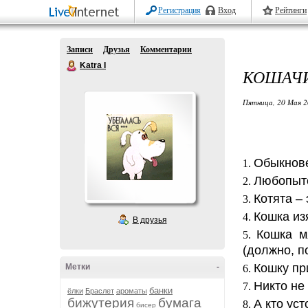
Регистрация
Вход
Рейтинги
Записи
Друзья
Комментарии
Katra I
КОШАЧИ
Пятница, 20 Мая 2
Обыкнове
Любопытс
Котята – 
Кошка из
В друзья
Кошка м
(должно, п
Кошку при
Метки
-
Никто не
банки
ёлки
Браслет
ароматы
бижутерия
бумага
А кто уст
бисер