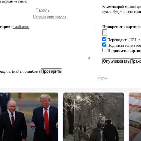
 пароль на сайте:
Комментарий можно доб
нужно будет ввести сим
Напоминание пароля
тария:
смайлики
Прикрепить картинк
Переводить URL в
Подписаться на к
Подписать карти
рафии: (найти ошибки)