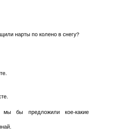
ащили нарты по колено в снегу?
те.
те.
 мы бы предложили кое-какие
инай.