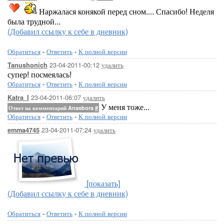
Наржалася конякой перед сном.... Спасибо! Неделя
была трудной...
(Добавил ссылку к себе в дневник)
Обратиться
-
Ответить
-
К полной версии
23-04-2011-00:12
удалить
Tanushonich
супер! посмеялась!
Обратиться
-
Ответить
-
К полной версии
23-04-2011-06:07
удалить
Katra_I
У меня тоже...
Ответ на комментарий Anasbora
#
Обратиться
-
Ответить
-
К полной версии
23-04-2011-07:24
удалить
emma4745
[показать]
(Добавил ссылку к себе в дневник)
Обратиться
-
Ответить
-
К полной версии