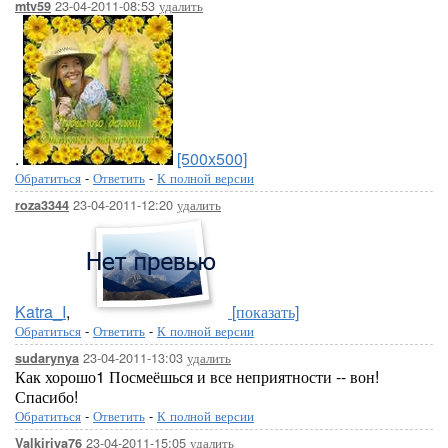
23-04-2011-08:53
удалить
mtv59
.
[500x500]
Обратиться
-
Ответить
-
К полной версии
23-04-2011-12:20
удалить
roza3344
Katra_I
,
[показать]
Обратиться
-
Ответить
-
К полной версии
23-04-2011-13:03
удалить
sudarynya
Как хорошо1 Посмеёшься и все неприятности -- вон!
Спасибо!
Обратиться
-
Ответить
-
К полной версии
23-04-2011-15:05
удалить
Valkiriya76