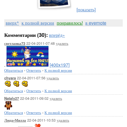
[показать]
вверх^
к полной версии
понравилось!
в evernote
Комментарии (30):
вперёд»
22-04-2011-07:48
удалить
светланка73
.
[400x197]
Обратиться
-
Ответить
-
К полной версии
22-04-2011-07:56
удалить
chyara
Обратиться
-
Ответить
-
К полной версии
22-04-2011-09:02
удалить
Nataly27
Обратиться
-
Ответить
-
К полной версии
22-04-2011-10:53
удалить
Люда-Милла