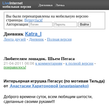
Live
Internet
Дневники
Личка
мобильная версия
Вы были перенаправлены на мобильную версию
страницы.
Вернуться!
Авторизация
Дневник
Katra_I
Лента друзей
-
Дневник
-
Полная версия
Любителям лошадок. Шьем Пегаса
21-04-2011 06:06
к комментариям
-
к полной версии
-
понравилось!
Интерьерная игрушка Пегасус (по мотивам Тильда)
от
Анастасии Харитоновой (anastasianeko)
Доброго времени суток, всем любящим шитости,
сделанные своими руками!!!