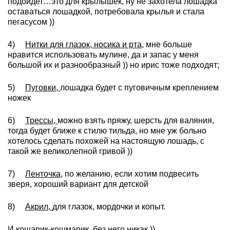
подойдет…это для крылышек, ну не захотела лошадка
оставаться лошадкой, потребовала крылья и стала
пегасусом ))
4)
Нитки для глазок, носика и рта,
мне больше
нравится использовать мулине, да и запас у меня
большой их и разнообразный )) но ирис тоже подходят;
5)
Пуговки,
лошадка будет с пуговичным креплением
ножек
6)
Трессы,
можно взять пряжу, шерсть для валяния,
тогда будет ближе к стилю тильда, но мне уж больно
хотелось сделать похожей на настоящую лошадь, с
такой же великолепной гривой ))
7)
Ленточка,
по желанию, если хотим подвесить
зверя, хороший вариант для детской
8)
Акрил,
для глазок, мордочки и копыт.
И кошарик-кошмарик, без него никак ))