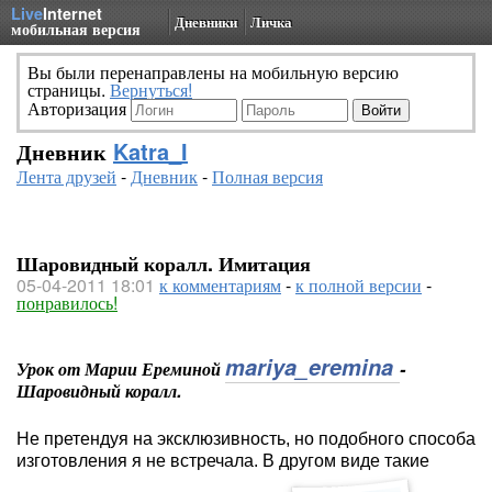
Live
Internet
Дневники
Личка
мобильная версия
Вы были перенаправлены на мобильную версию
страницы.
Вернуться!
Авторизация
Дневник
Katra_I
Лента друзей
-
Дневник
-
Полная версия
Шаровидный коралл. Имитация
05-04-2011 18:01
к комментариям
-
к полной версии
-
понравилось!
mariya_eremina
Урок от Марии Ереминой
-
Шаровидный коралл.
Не претендуя на эксклюзивность, но подобного способа
изготовления я не встречала. В другом виде такие