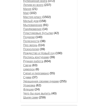
Кулинарная книга
(372)
Лепим из всего
(237)
Магия
(21)
Маё
(102)
Мастер-класс
(1502)
Милый дом
(158)
Мыловарение
(91)
Парфюмерия
(14)
Пластиковые бутылки
(42)
Подарки
(140)
Полезности
(38)
Про жизнь
(114)
Психология
(39)
Рождество и Новый год
(190)
Роспись контурами
(39)
Ручная работа
(604)
Свечи
(63)
симорон
(6)
Скрап и пергамано
(55)
Сумки
(37)
Украшения своими руками
(255)
Упаковка
(62)
Флешки
(24)
Чего бы еще выпить
(40)
Шьем сами
(259)