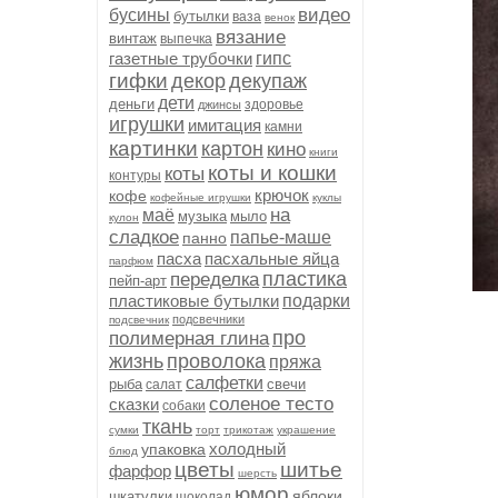
видео
бусины
бутылки
ваза
венок
вязание
винтаж
выпечка
газетные трубочки
гипс
гифки
декор
декупаж
дети
деньги
здоровье
джинсы
игрушки
имитация
камни
картинки
картон
кино
книги
коты и кошки
коты
контуры
крючок
кофе
кофейные игрушки
куклы
на
маё
музыка
мыло
кулон
сладкое
папье-маше
панно
пасха
пасхальные яйца
парфюм
пластика
переделка
пейп-арт
пластиковые бутылки
подарки
подсвечники
подсвечник
про
полимерная глина
жизнь
проволока
пряжа
салфетки
рыба
свечи
салат
соленое тесто
сказки
собаки
ткань
сумки
торт
трикотаж
украшение
холодный
упаковка
блюд
цветы
шитье
фарфор
шерсть
юмор
яблоки
шкатулки
шоколад