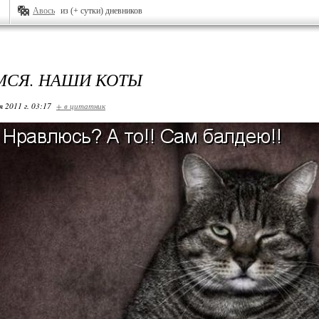
Авось
из (+ сутки) дневников
СЯ. НАШИ КОТЫ
я 2011 г. 03:17
+ в цитатник