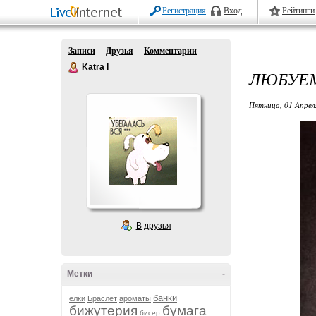
Регистрация
Вход
Рейтинги
Записи
Друзья
Комментарии
Katra I
ЛЮБУЕМ
Пятница, 01 Апрел
В друзья
Метки
-
банки
ёлки
Браслет
ароматы
бижутерия
бумага
бисер