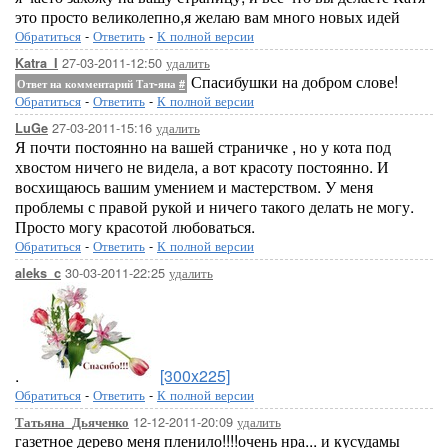
это просто великолепно,я желаю вам много новых идей
Обратиться
-
Ответить
-
К полной версии
27-03-2011-12:50
удалить
Katra_I
Спасибушки на добром слове!
Ответ на комментарий Тат-яна
#
Обратиться
-
Ответить
-
К полной версии
27-03-2011-15:16
удалить
LuGe
Я почти постоянно на вашей страничке , но у кота под
хвостом ничего не видела, а вот красоту постоянно. И
восхищаюсь вашим умением и мастерством. У меня
проблемы с правой рукой и ничего такого делать не могу.
Просто могу красотой любоваться.
Обратиться
-
Ответить
-
К полной версии
30-03-2011-22:25
удалить
aleks_c
.
[300x225]
Обратиться
-
Ответить
-
К полной версии
12-12-2011-20:09
удалить
Татьяна_Дьяченко
газетное дерево меня пленило!!!!очень нра... и кусудамы