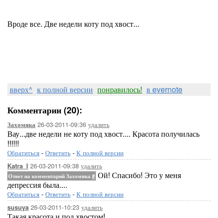
Вроде все. Две недели коту под хвост...
вверх^
к полной версии
понравилось!
в evernote
Комментарии (20):
26-03-2011-09:36
удалить
Захомяка
Вау...две недели не коту под хвост.... Красота получилась
!!!!!!
Обратиться
-
Ответить
-
К полной версии
26-03-2011-09:38
удалить
Katra_I
Ой! Спасибо! Это у меня
Ответ на комментарий Захомяка
#
депрессия была....
Обратиться
-
Ответить
-
К полной версии
26-03-2011-10:23
удалить
susuya
Такая красота и под хвостом!