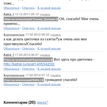
тоже...
Обратиться
-
Ответить
-
К полной версии
13-12-2011-05:10
удалить
Katra_I
Ой, спасибо! Мне очень
Ответ на комментарий Татьяна_Дьяченко
#
приятно...
Обратиться
-
Ответить
-
К полной версии
17-02-2012-06:22
удалить
Карташевская
а как делать цветочки из газеты?уж очень они мне
приглянулись!Спасибо!
Обратиться
-
Ответить
-
К полной версии
17-02-2012-06:27
удалить
Katra_I
Вот здесь про цветочки -
Ответ на комментарий Карташевская
#
http://katrai.ru/post140534232/
Обратиться
-
Ответить
-
К полной версии
17-02-2012-07:12
удалить
Карташевская
громадное спасибо!
Ответ на комментарий Katra_I
#
Обратиться
-
Ответить
-
К полной версии
Комментарии (20):
вверх^