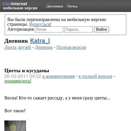
Live
Internet
Дневники
Личка
мобильная версия
Вы были перенаправлены на мобильную версию
страницы.
Вернуться!
Авторизация
Дневник
Katra_I
Лента друзей
-
Дневник
-
Полная версия
Цветы и кусудамы
26-03-2011 09:32
к комментариям
-
к полной версии
-
понравилось!
Весна! Кто-то сажает рассаду, а у меня сразу цветы...
Вот такие!