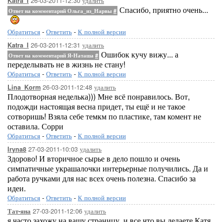
26-03-2011-12:30
удалить
Katra_I
Спасибо, приятно очень...
Ответ на комментарий Ольга_из_Нарвы
#
Обратиться
-
Ответить
-
К полной версии
26-03-2011-12:31
удалить
Katra_I
Ошибок кучу вижу... а
Ответ на комментарий Я-Наташа
#
переделывать не в жизнь не стану!
Обратиться
-
Ответить
-
К полной версии
26-03-2011-12:48
удалить
Lina_Korm
Плодотворная неделька))) Мне всё понравилось. Вот,
подожди настоящая весна придет, ты ещё и не такое
сотворишь! Взяла себе темкм по пластике, там комент не
оставила. Сорри
Обратиться
-
Ответить
-
К полной версии
27-03-2011-10:03
удалить
Iryna8
Здорово! И вторичное сырье в дело пошло и очень
симпатичные украшалочки интерьерные получились. Да и
работа ручками для нас всех очень полезна. Спасибо за
идеи.
Обратиться
-
Ответить
-
К полной версии
27-03-2011-12:06
удалить
Тат-яна
я часто захожу на вашу страницу, и все что вы делаете Катя