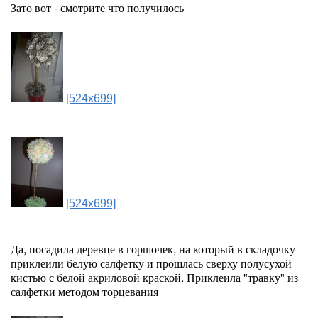
Зато вот - смотрите что получилось
[524x699]
[524x699]
Да, посадила деревце в горшочек, на который в складочку
приклеили белую салфетку и прошлась сверху полусухой
кистью с белой акриловой краской. Приклеила "травку" из
салфетки методом торцевания