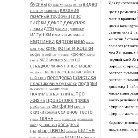
Для приготовлен
видео
бусины
бутылки
ваза
венок
вязание
винтаж
выпечка
цветы ромашки 
газетные трубочки
гипс
листья крапивы 
гифки
декор
декупаж
цветы календулы
дети
деньги
здоровье
джинсы
семена льна 2 ч
игрушки
имитация
камни
желатин 2 столо
картинки
картон
кино
книги
сок алоэ (отжат
коты и кошки
коты
контуры
мед 2 столовых 
крючок
кофе
кофейные игрушки
куклы
на
маё
черный хлеб 35 
музыка
мыло
кулон
сладкое
папье-маше
панно
порошок горчиц
пасха
пасхальные яйца
парфюм
раствор витамин
пластика
переделка
пейп-арт
раствор витамин
пластиковые бутылки
подарки
димексид 1 чайн
подсвечники
подсвечник
про
полимерная глина
масло виноградн
жизнь
проволока
пряжа
масло репейное 
салфетки
рыба
свечи
салат
эфирное масло э
соленое тесто
сказки
собаки
эфирное масло а
ткань
сумки
торт
трикотаж
украшение
Заранее готовим
холодный
упаковка
блюд
цветы
шитье
накрываем плотн
фарфор
шерсть
юмор
яблоки
шкатулки
шоколад