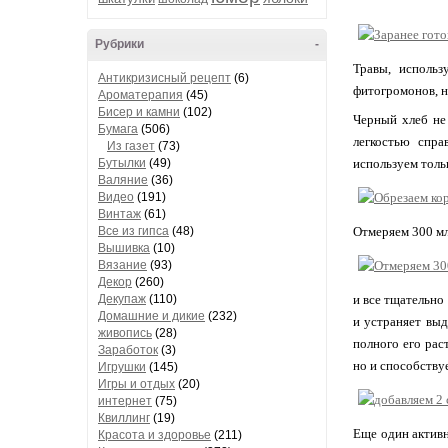
Рубрики
-
Травы, использ
Антикризисный рецепт
(6)
фитогромонов, н
Ароматерапия
(45)
Бисер и камни
(102)
Черный хлеб не
Бумага
(506)
легкостью спра
Из газет
(73)
Бутылки
(49)
используем толь
Валяние
(36)
Видео
(191)
Винтаж
(61)
Все из гипса
(48)
Отмеряем 300 мл
Вышивка
(10)
Вязание
(93)
Декор
(260)
Декупаж
(110)
и все тщательно
Домашние и дикие
(232)
и устраняет вы
живопись
(28)
полного его рас
Заработок
(3)
но и способству
Игрушки
(145)
Игры и отдых
(20)
интернет
(75)
Квиллинг
(19)
Еще один актив
Красота и здоровье
(211)