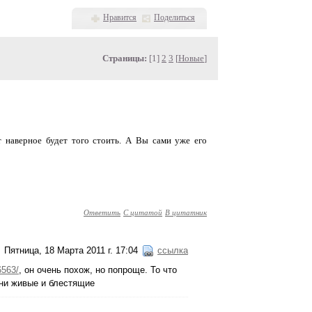
Нравится
Поделиться
Страницы:
[1]
2
3
[
Новые
]
ат наверное будет того стоить. А Вы сами уже его
Ответить
С цитатой
В цитатник
Пятница, 18 Марта 2011 г. 17:04
ссылка
6563/
, он очень похож, но попроще. То что
они живые и блестящие