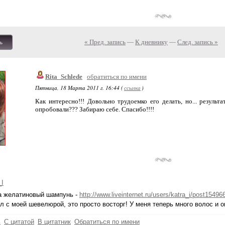
« Пред. запись
—
К дневнику
—
След. запись »
ь
Rita_Schlede
обратиться по имени
Пятница, 18 Марта 2011 г. 16:44 (
ссылка
)
Как интересно!!! Довольно трудоемко его делать, но... результ
опробовали??? Забираю себе. Спасибо!!!!
_I
а желатиновый шампунь -
http://www.liveinternet.ru/users/katra_i/post15496
л с моей шевелюрой, это просто восторг! У меня теперь много волос и 
ь
С цитатой
В цитатник
Обратиться по имени