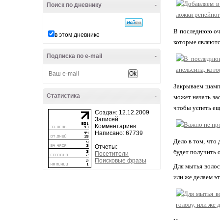
Поиск по дневнику
-
В последнюю оче
в этом дневнике
которые являютс
Подписка по e-mail
-
Закрываем шампу
Статистика
-
может начать за
чтобы успеть ещ
Создан: 12.12.2009
Записей:
Комментариев:
Написано: 67739
Дело в том, что
Отчеты:
будет получить 
Посетители
Поисковые фразы
Для мытья волос
или же делаем э