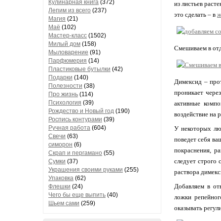
Кулинарная книга
(372)
из листьев расте
Лепим из всего
(237)
это сделать – в
ж
Магия
(21)
Маё
(102)
Мастер-класс
(1502)
Милый дом
(158)
Смешиваем в отд
Мыловарение
(91)
Парфюмерия
(14)
Пластиковые бутылки
(42)
Подарки
(140)
Димексид – про
Полезности
(38)
проникает чере
Про жизнь
(114)
Психология
(39)
активные компо
Рождество и Новый год
(190)
воздействие на р
Роспись контурами
(39)
Ручная работа
(604)
У некоторых люд
Свечи
(63)
поведет себя ва
симорон
(6)
покраснения, р
Скрап и пергамано
(55)
следует строго
Сумки
(37)
Украшения своими руками
(255)
раствора димекс
Упаковка
(62)
Добавляем в от
Флешки
(24)
Чего бы еще выпить
(40)
ложки репейног
Шьем сами
(259)
оказывать регул