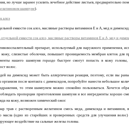
ния, но лучше заранее усилить лечебное действие листьев, предварительно пом
елатиновом шампуне
).
ельной емкости сок алоэ, масляные растворы витаминов Е и А, мед и димексид
тивовоспалительный препарат, используемый для наружного применения, исп
з кожу, слизистые оболочки, повышает проницаемость мембран клеток для п
ненты нашего шампуня гораздо быстрее смогут попасть в кожу головы,
ост волос.
ей на димексид может быть аллергическая реакция, поэтому, если вы раньше
ш организм после контакта с димексидом, попробуйте нанести небольшое коли
аздражения, то этим шампунем можно спокойно пользоваться. Хочется обра
 соблюдать пропорции приготовления шампуня и все ингредиенты хорошо сме
ида на кожу, возможен химический ожог.
вар трав с растворенным желатином смесь меда, димексида и витаминов, 
о масла (одно из старейших и проверенных средств для улучшения волос) 
ирующее воздействие на сальные железы головы.