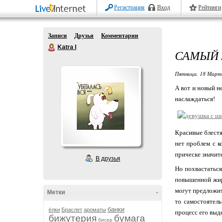
Регистрация
Вход
Рейтинги
Записи
Друзья
Комментарии
Katra I
САМЫЙ
Пятница, 18 Марта
А вот и новый н
наслаждаться!
Красивые блестя
нет проблем с 
прическе значи
В друзья
Но похвастаться
повышенной жир
могут предложит
Метки
-
то самостоятел
банки
ёлки
Браслет
ароматы
процесс его выд
бижутерия
бумага
бисер