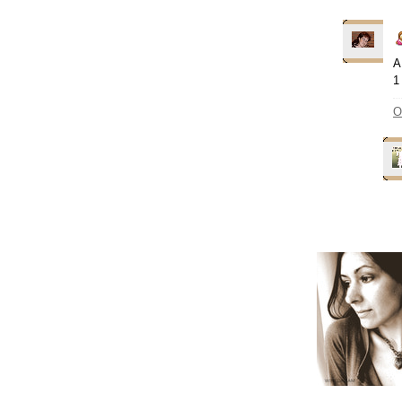
А
1
О