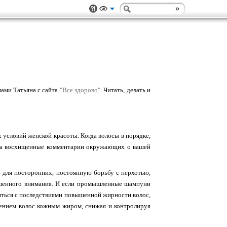
ами Татьяна с сайта
"Все здорово"
. Читать, делать и
условий женской красоты. Когда волосы в порядке,
а, а восхищенные комментарии окружающих о вашей
ю для посторонних, постоянную борьбу с перхотью,
ышенного внимания. И если промышленные шампуни
иться с последствиями повышенной жирности волос,
нением волос кожным жиром, снижая и контролируя