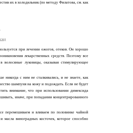
естив их в холодильник (по методу Филатова, см. как
.
ользуется при лечении ожогов, отеков. Он хорошо
роникновения лекарственных средств. Поэтому все
 в волосяные луковицы, оказывая стимулирующее
 никогда с ним не сталкивались, и не знаете, как
чество шампуня на кожу и подождать. Если не будет
тить внимание, что при использовании димексида
шивать, иначе, при попадании концентрированного
все перемешиваем и вливаем по половинке чайной
и масла виноградных косточек, которое способно