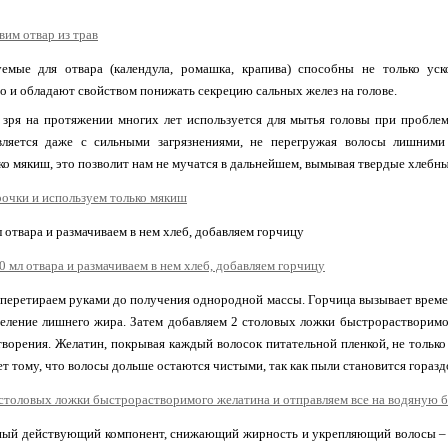
уемые для отвара (календула, ромашка, крапива) способны не только ус
о и обладают свойством понижать секрецию сальных желез на голове.
 зря на протяжении многих лет используется для мытья головы при пробле
вляется даже с сильными загрязнениями, не перегружая волосы лишними
ко мякиш, это позволит нам не мучатся в дальнейшем, вымывая твердые хлебны
 отвара и размачиваем в нем хлеб, добавляем горчицу
 перетираем руками до получения однородной массы. Горчица вызывает врем
деление лишнего жира. Затем добавляем 2 столовых ложки быстрорастворимо
творения. Желатин, покрывая каждый волосок питательной пленкой, не только 
ет тому, что волосы дольше остаются чистыми, так как пыли становится гораз
ный действующий компонент, снижающий жирность и укрепляющий волосы – с