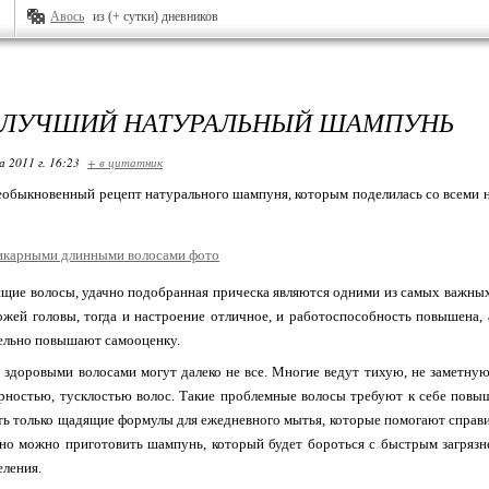
Авось
из (+ сутки) дневников
 ЛУЧШИЙ НАТУРАЛЬНЫЙ ШАМПУНЬ
 2011 г. 16:23
+ в цитатник
еобыкновенный рецепт натурального шампуня, которым поделилась со всеми н
щие волосы, удачно подобранная прическа являются одними из самых важных 
кожей головы, тогда и настроение отличное, и работоспособность повышен
тельно повышают самооценку.
 здоровыми волосами могут далеко не все. Многие ведут тихую, не заметну
ностью, тусклостью волос. Такие проблемные волосы требуют к себе пов
ь только щадящие формулы для ежедневного мытья, которые помогают справ
ьно можно приготовить шампунь, который будет бороться с быстрым загряз
еления.