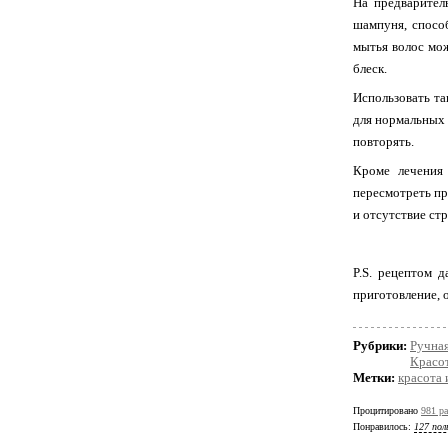
На предварител
шампуня, спосо
мытья волос мож
блеск.
Использовать та
для нормальных 
повторять.
Кроме лечения 
пересмотреть пр
и отсутствие ст
P.S. рецептом 
приготовление, 
Рубрики:
Ручная
Красот
Метки:
красота 
Процитировано
981 ра
Понравилось:
127 пол