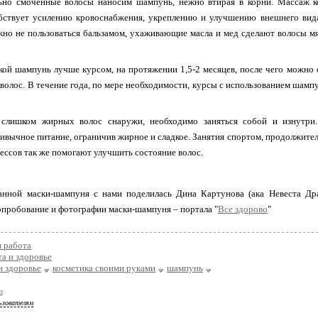
ьно смоченные волосы наносим шампунь, нежно втирая в корни. Массаж к
бствует усилению кровоснабжения, укреплению и улучшению внешнего вида 
но не пользоваться бальзамом, ухаживающие масла и мед сделают волосы мя
кой шампунь лучше курсом, на протяжении 1,5-2 месяцев, после чего можно 
волос. В течение года, по мере необходимости, курсы с использованием шам
слишком жирных волос снаружи, необходимо заняться собой и изнутри.
ивычное питание, ограничив жирное и сладкое. Занятия спортом, продолжите
рессов так же помогают улучшить состояние волос.
данной маски-шампуня с нами поделилась Дина Картунова (ака Невеста Драк
опробование и фотографии маски-шампуня – портала "
Все здорово
"
 работа
а и здоровье
и здоровье
косметика своими руками
шампунь
з
ьзователям