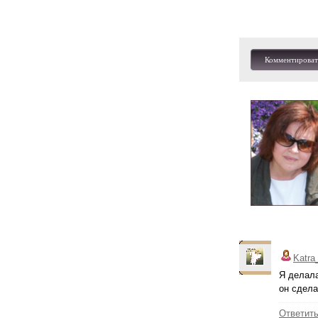
Комментироват
Katra
Я делал
он сдела
Ответит