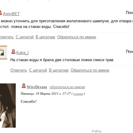
Пон
AnnyBET
 можно уточнить для приготовления желатинового шампуня, для отвара 
 стол. ложка на стакан воды. Спасибо!
тветить
С цитатой
В цитатник
Обратиться по имени
Пон
Katra_I
На стакан воды я брала две столовые ложки смеси трав
Ответить
С цитатой
В цитатник
Обратиться по имени
WireDream
обратиться по имени
Пятница, 18 Марта 2011 г. 17:17 (
ссылка
)
Спасибо!