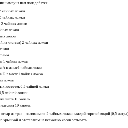
ия шампуня нам понадобятся:
2 чайных ложки
2 чайных ложки
 2 чайных ложки
айных ложки
вых ложки
ый из листьев) 2 чайных ложки
ложки
грамм
ы 1 чайная ложка
а А в масле1 чайная ложка
а Е в масле1 чайная ложка
ая ложка
ых косточек 0,5 чайной ложки
0,5 чайной ложки
вкалипта 10 капель
пельсина 10 капель.
 отвар из трав – заливаем по 2 чайных ложки каждой горячей водой (0,5 литра
о крышкой и отставляем на несколько часов остывать.