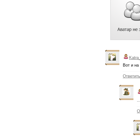
Katra
Вот и на
Ответит
.
О