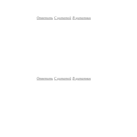
Ответить
С цитатой
В цитатник
Ответить
С цитатой
В цитатник