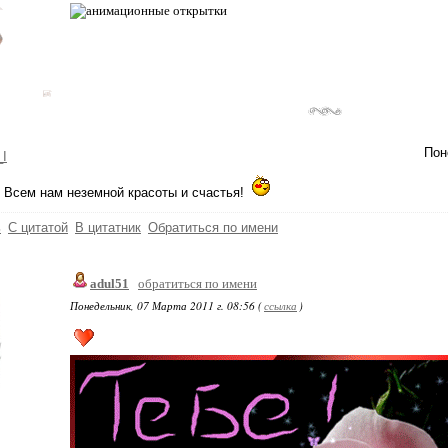
Пон
_I
 Всем нам неземной красоты и счастья!
ь
С цитатой
В цитатник
Обратиться по имени
adul51
обратиться по имени
Понедельник, 07 Марта 2011 г. 08:56 (
ссылка
)