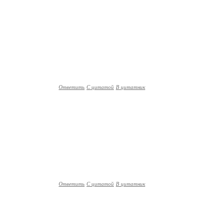
Ответить
С цитатой
В цитатник
Ответить
С цитатой
В цитатник