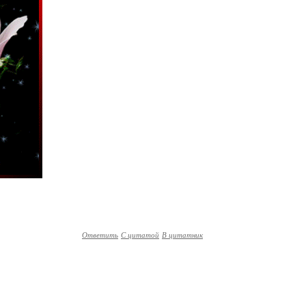
Ответить
С цитатой
В цитатник