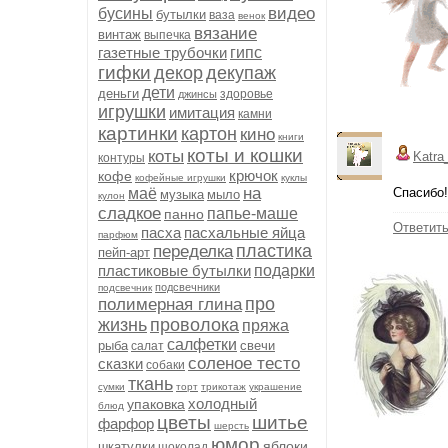
видео
бусины
бутылки
ваза
венок
вязание
винтаж
выпечка
газетные трубочки
гипс
гифки
декор
декупаж
дети
деньги
здоровье
джинсы
игрушки
имитация
камни
картинки
картон
кино
книги
коты и кошки
коты
Katra
контуры
крючок
кофе
кофейные игрушки
куклы
на
маё
Спасибо!
музыка
мыло
кулон
сладкое
папье-маше
панно
Ответит
пасха
пасхальные яйца
парфюм
пластика
переделка
пейп-арт
пластиковые бутылки
подарки
подсвечники
подсвечник
про
полимерная глина
жизнь
проволока
пряжа
салфетки
рыба
свечи
салат
соленое тесто
сказки
собаки
ткань
сумки
торт
трикотаж
украшение
холодный
упаковка
блюд
цветы
шитье
фарфор
шерсть
юмор
яблоки
шкатулки
шоколад