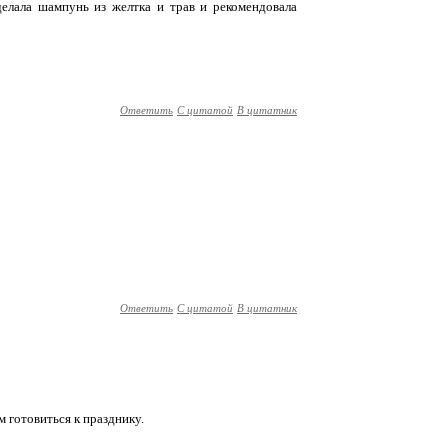
делала шампунь из желтка и трав и рекомендовала
Ответить
С цитатой
В цитатник
Ответить
С цитатой
В цитатник
 готовиться к празднику.