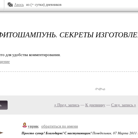
Авось
из (+ сутки) дневников
ФИТОШАМПУНЬ. СЕКРЕТЫ ИЗГОТОВЛ
то для удобства комментирования.
щение
« Пред. запись
—
К дневнику
—
След. запись »
ь
уврик
обратиться по имени
Просто супер! Благодарю! С наступающим!
Понедельник, 07 Марта 2011 г