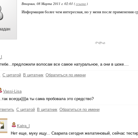
Вторник, 08 Марта 2011 г. 02:01 (
ссылка
)
Информация более чем интересная, но у меня после применения сре
_I
 тебе...предложили волосам все самое натуральное, а они в шоке....
ь
С цитатой
В цитатник
Обратиться по имени
Vassi-Lisa
...так всегда))))а ты сама пробовала это средство?
тветить
С цитатой
В цитатник
Обратиться по имени
Katra_I
Нет еще, муку ищу... Сварила сегодня желатиновый, сейчас тести