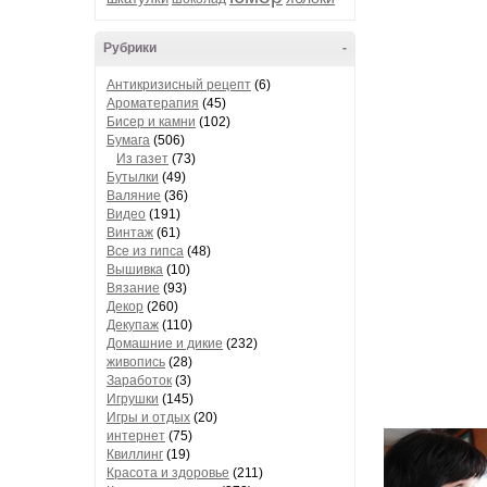
Рубрики
-
Антикризисный рецепт
(6)
Ароматерапия
(45)
Бисер и камни
(102)
Бумага
(506)
Из газет
(73)
Бутылки
(49)
Валяние
(36)
Видео
(191)
Винтаж
(61)
Все из гипса
(48)
Вышивка
(10)
Вязание
(93)
Декор
(260)
Декупаж
(110)
Домашние и дикие
(232)
живопись
(28)
Заработок
(3)
Игрушки
(145)
Игры и отдых
(20)
интернет
(75)
Квиллинг
(19)
Красота и здоровье
(211)