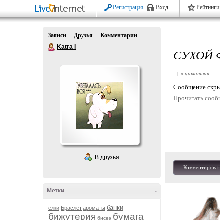
Регистрация
Вход
Рейтинги
Записи
Друзья
Комментарии
Katra I
СУХОЙ 
+ в цитатник
Cообщение скры
Прочитать сооб
В друзья
Комментироват
Метки
-
банки
ёлки
Браслет
ароматы
бижутерия
бумага
бисер