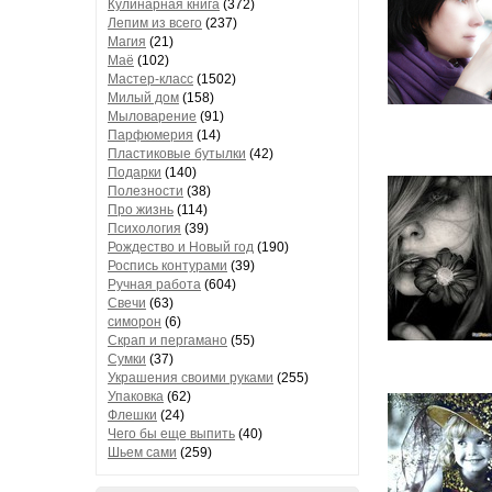
Кулинарная книга
(372)
Лепим из всего
(237)
Магия
(21)
Маё
(102)
Мастер-класс
(1502)
Милый дом
(158)
Мыловарение
(91)
Парфюмерия
(14)
Пластиковые бутылки
(42)
Подарки
(140)
Полезности
(38)
Про жизнь
(114)
Психология
(39)
Рождество и Новый год
(190)
Роспись контурами
(39)
Ручная работа
(604)
Свечи
(63)
симорон
(6)
Скрап и пергамано
(55)
Сумки
(37)
Украшения своими руками
(255)
Упаковка
(62)
Флешки
(24)
Чего бы еще выпить
(40)
Шьем сами
(259)