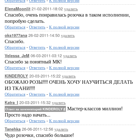
Обратиться
-
Ответить
-
К полной версии
21-02-2011-18:02
удалить
ElenaMoonlit
Спасибо, очень понравилась розочка в таком исполнении,
попробую сделать.
Обратиться
-
Ответить
-
К полной версии
26-02-2011-14:50
удалить
oks1977ana
Спасибо.
Обратиться
-
Ответить
-
К полной версии
06-03-2011-03:12
удалить
Velessa_JeM
Спасибо за понятный МК!
Обратиться
-
Ответить
-
К полной версии
20-03-2011-15:22
удалить
KINDEROLY
ОБОЖАЮ РОЗЫ!!!! ОЧЕНЬ ХОЧУ НАУЧИТЬСЯ ДЕЛАТЬ
ИЗ ТКАНИ!!!!
Обратиться
-
Ответить
-
К полной версии
20-03-2011-15:32
удалить
Katra_I
Мастер-классов миллион!
Ответ на комментарий KINDEROLY
#
Просто надо начать...
Обратиться
-
Ответить
-
К полной версии
26-06-2011-12:56
удалить
Tanehka
Чудо розочки, спасибо большое!