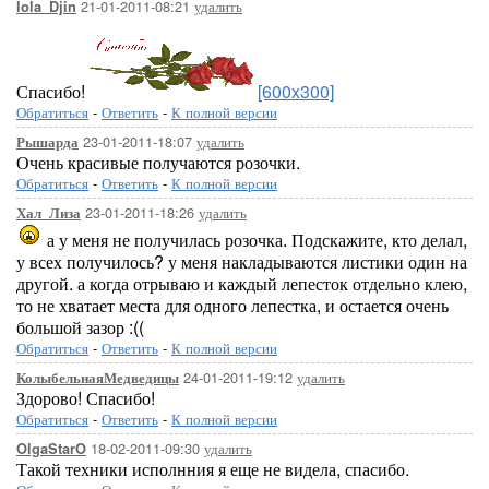
21-01-2011-08:21
удалить
lola_Djin
Спасибо!
[600x300]
Обратиться
-
Ответить
-
К полной версии
23-01-2011-18:07
удалить
Рышарда
Очень красивые получаются розочки.
Обратиться
-
Ответить
-
К полной версии
23-01-2011-18:26
удалить
Хал_Лиза
а у меня не получилась розочка. Подскажите, кто делал,
у всех получилось? у меня накладываются листики один на
другой. а когда отрываю и каждый лепесток отдельно клею,
то не хватает места для одного лепестка, и остается очень
большой зазор :((
Обратиться
-
Ответить
-
К полной версии
24-01-2011-19:12
удалить
КолыбельнаяМедведицы
Здорово! Спасибо!
Обратиться
-
Ответить
-
К полной версии
18-02-2011-09:30
удалить
OlgaStarO
Такой техники исполнния я еще не видела, спасибо.