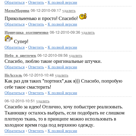
Обратиться
-
Ответить
-
К полной версии
06-12-2010-09:17
удалить
МамаМарина
Прикольненько и просто! Спасибо!
Обратиться
-
Ответить
-
К полной версии
06-12-2010-09:36
удалить
Иринушка_охотниченко
Супер!
Обратиться
-
Ответить
-
К полной версии
06-12-2010-09:56
удалить
Небо_в_цветочек
Спасибо, люблю такие оригинальные штучки.
Обратиться
-
Ответить
-
К полной версии
06-12-2010-10:48
удалить
НеАссоль
Как раз для таких "портних",как я))) Спасибо, попробую
себе такое смастерить!
Обратиться
-
Ответить
-
К полной версии
06-12-2010-10:51
удалить
Спасибо за идею! Отлично, хочу побыстрее реализовать.
Тканюшку осталось выбрать, если подобрать не слишком
плотную ткань, то в принципе можно использовать в
холодное время года под верхнюю одежду.
Обратиться
-
Ответить
-
К полной версии