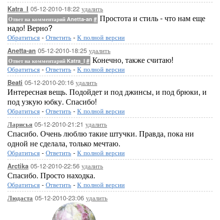
05-12-2010-18:22
удалить
Katra_I
Простота и стиль - что нам еще
Ответ на комментарий Anetta-an
#
надо! Верно?
Обратиться
-
Ответить
-
К полной версии
05-12-2010-18:25
удалить
Anetta-an
Конечно, также считаю!
Ответ на комментарий Katra_I
#
Обратиться
-
Ответить
-
К полной версии
05-12-2010-20:16
удалить
Beati
Интересная вещь. Подойдет и под джинсы, и под брюки, и
под узкую юбку. Спасибо!
Обратиться
-
Ответить
-
К полной версии
05-12-2010-21:21
удалить
Ларисья
Спасибо. Очень люблю такие штучки. Правда, пока ни
одной не сделала, только мечтаю.
Обратиться
-
Ответить
-
К полной версии
05-12-2010-22:56
удалить
Arctika
Спасибо. Просто находка.
Обратиться
-
Ответить
-
К полной версии
05-12-2010-23:06
удалить
Людаста