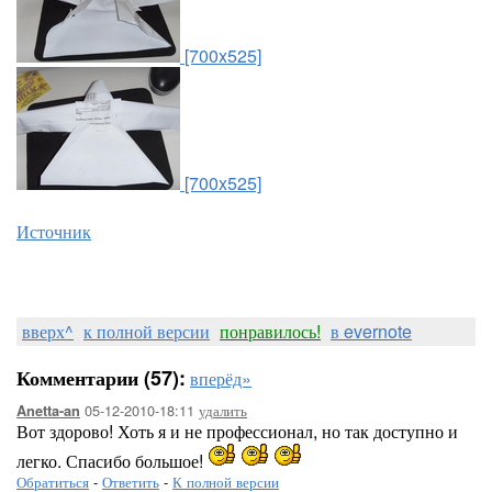
[700x525]
[700x525]
Источник
вверх^
к полной версии
понравилось!
в evernote
Комментарии (57):
вперёд»
05-12-2010-18:11
удалить
Anetta-an
Вот здорово! Хоть я и не профессионал, но так доступно и
легко. Спасибо большое!
Обратиться
-
Ответить
-
К полной версии