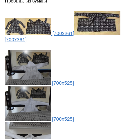
Пробник из бумаги
[700x261]
[700x361]
[700x525]
[700x525]