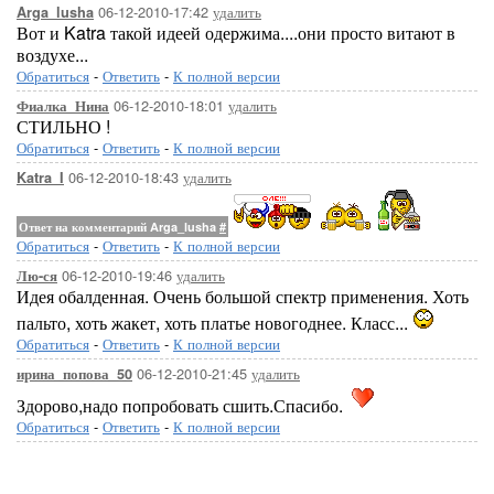
06-12-2010-17:42
удалить
Arga_lusha
Вот и Katra такой идеей одержима....они просто витают в
воздухе...
Обратиться
-
Ответить
-
К полной версии
06-12-2010-18:01
удалить
Фиалка_Нина
СТИЛЬНО !
Обратиться
-
Ответить
-
К полной версии
06-12-2010-18:43
удалить
Katra_I
Ответ на комментарий Arga_lusha
#
Обратиться
-
Ответить
-
К полной версии
06-12-2010-19:46
удалить
Лю-ся
Идея обалденная. Очень большой спектр применения. Хоть
пальто, хоть жакет, хоть платье новогоднее. Класс...
Обратиться
-
Ответить
-
К полной версии
06-12-2010-21:45
удалить
ирина_попова_50
Здорово,надо попробовать сшить.Спасибо.
Обратиться
-
Ответить
-
К полной версии