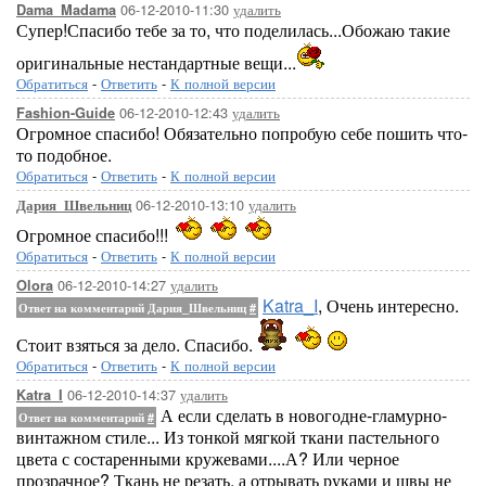
06-12-2010-11:30
удалить
Dama_Madama
Супер!Спасибо тебе за то, что поделилась...Обожаю такие
оригинальные нестандартные вещи...
Обратиться
-
Ответить
-
К полной версии
06-12-2010-12:43
удалить
Fashion-Guide
Огромное спасибо! Обязательно попробую себе пошить что-
то подобное.
Обратиться
-
Ответить
-
К полной версии
06-12-2010-13:10
удалить
Дария_Швельниц
Огромное спасибо!!!
Обратиться
-
Ответить
-
К полной версии
06-12-2010-14:27
удалить
Olora
Katra_I
, Очень интересно.
Ответ на комментарий Дария_Швельниц
#
Стоит взяться за дело. Спасибо.
Обратиться
-
Ответить
-
К полной версии
06-12-2010-14:37
удалить
Katra_I
А если сделать в новогодне-гламурно-
Ответ на комментарий
#
винтажном стиле... Из тонкой мягкой ткани пастельного
цвета с состаренными кружевами....А? Или черное
прозрачное? Ткань не резать, а отрывать руками и швы не