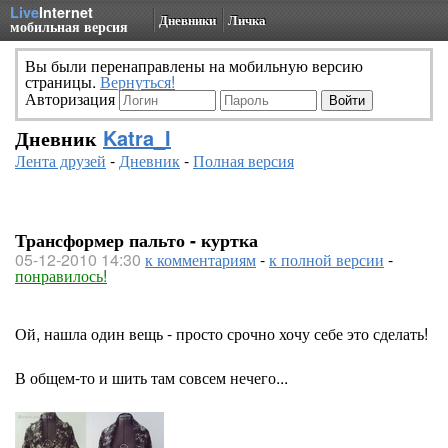
Live
Internet
Дневники
Личка
мобильная версия
Вы были перенаправлены на мобильную версию
страницы.
Вернуться!
Авторизация
Дневник
Katra_I
Лента друзей
-
Дневник
-
Полная версия
Трансформер пальто - куртка
05-12-2010 14:30
к комментариям
-
к полной версии
-
понравилось!
Ой, нашла один вещь - просто срочно хочу себе это сделать!
В общем-то и шить там совсем нечего...