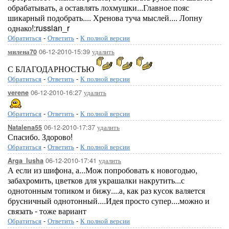
обрабатывать, а оставлять лохмушки...Главное пояс
шикарный подобрать.... Хренова туча мыслей.... Лопну
однако!:russian_r
Обратиться
-
Ответить
-
К полной версии
06-12-2010-15:39
удалить
милена70
С БЛАГОДАРНОСТЬЮ
Обратиться
-
Ответить
-
К полной версии
06-12-2010-16:27
удалить
verene
Обратиться
-
Ответить
-
К полной версии
06-12-2010-17:37
удалить
Natalena55
Спасибо. Здорово!
Обратиться
-
Ответить
-
К полной версии
06-12-2010-17:41
удалить
Arga_lusha
А если из шифона, а...Мож попробовать к новогодью,
забахромить, цветков для украшалки накрутить...с
однотонным топиком и бижу....а, как раз кусок валяется
брусничный однотонный....Идея просто супер....можно и
связать - тоже вариант
Обратиться
-
Ответить
-
К полной версии