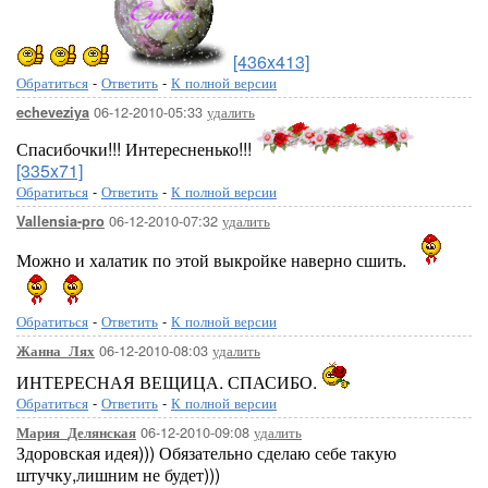
[436x413]
Обратиться
-
Ответить
-
К полной версии
06-12-2010-05:33
удалить
echeveziya
Спасибочки!!! Интересненько!!!
[335x71]
Обратиться
-
Ответить
-
К полной версии
06-12-2010-07:32
удалить
Vallensia-pro
Можно и халатик по этой выкройке наверно сшить.
Обратиться
-
Ответить
-
К полной версии
06-12-2010-08:03
удалить
Жанна_Лях
ИНТЕРЕСНАЯ ВЕЩИЦА. СПАСИБО.
Обратиться
-
Ответить
-
К полной версии
06-12-2010-09:08
удалить
Мария_Делянская
Здоровская идея))) Обязательно сделаю себе такую
штучку,лишним не будет)))