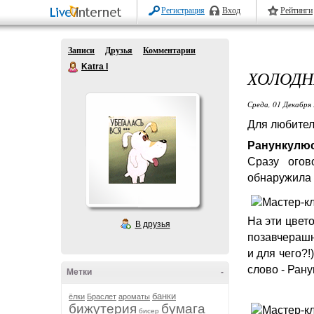
Регистрация
Вход
Рейтинги
Записи
Друзья
Комментарии
Katra I
ХОЛОДН
Среда, 01 Декабря 
Для любител
Ранункулю
Сразу огов
обнаружила 
На эти цвет
В друзья
позавчерашн
и для чего?!
слово - Ра
Метки
-
банки
ёлки
Браслет
ароматы
бижутерия
бумага
бисер