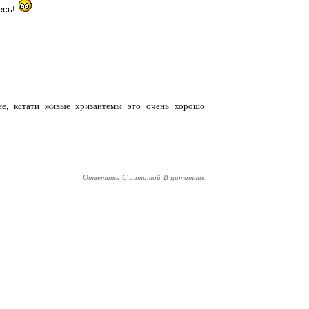
есь!
ие, кстати живые хризантемы это очень хорошо
Ответить
С цитатой
В цитатник