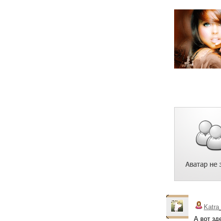
Katra
А вот зд