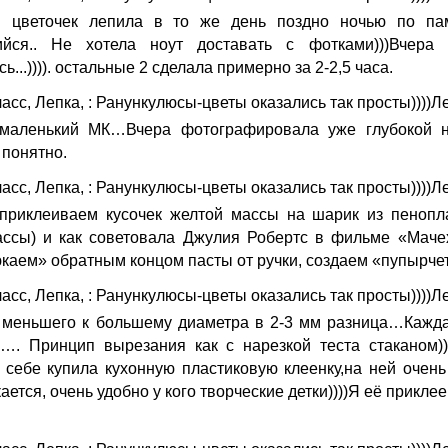
 цветочек лепила в то же день поздно ночью по пам
ийся.. Не хотела ноут доставать с фотками)))Вчер
...)))). остальные 2 сделала примерно за 2-2,5 часа.
маленький МК…Вчера фотографировала уже глубокой н
 понятно.
 приклеиваем кусочек желтой массы на шарик из пенопл
ассы) и как советовала Джулия Робертс в фильме «Маче
юкаем» обратным концом пасты от ручки, создаем «пупырче
 меньшего к большему диаметра в 2-3 мм разница…Каждая
я…. Принцип вырезания как с нарезкой теста стаканом
Я себе купила кухонную пластиковую клеенку,на ней очень
ается, очень удобно у кого творческие детки))))Я её прикле