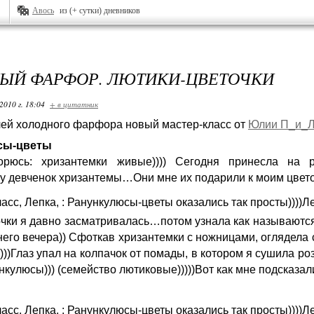
Авось
из (+ сутки) дневников
ЫЙ ФАРФОР. ЛЮТИКИ-ЦВЕТОЧКИ
2010 г. 18:04
+ в цитатник
ей холодного фарфора новый мастер-класс от
Юлии П_и_
сы-цветы
орюсь: хризантемки живые)))) Сегодня принесла на р
у девченок хризантемы…Они мне их подарили к моим цвето
очки я давно засматривалась…потом узнала как называются
его вечера)) Сфоткав хризантемки с ножницами, оглядела 
))))Глаз упал на колпачок от помады, в котором я сушила р
нункулюсы))) (семейство лютиковые)))))Вот как мн