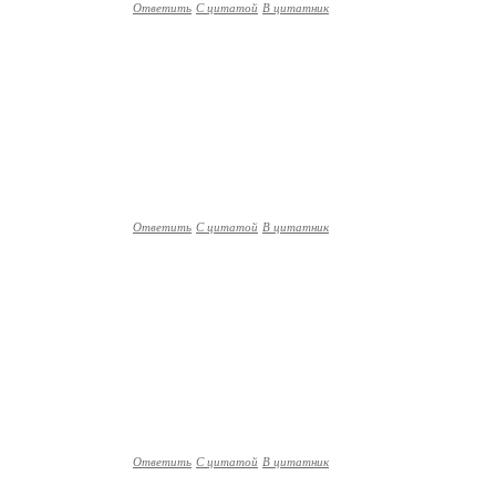
Ответить
С цитатой
В цитатник
Ответить
С цитатой
В цитатник
Ответить
С цитатой
В цитатник