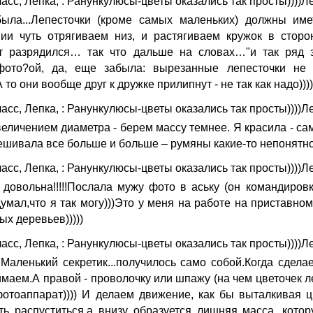
ыла...Лепесточки (кроме самых маленьких) должны имет
и чуть отрягиваем низ, и растягиваем кружок в сторон
т разрядился… так что дальше на словах…"и так ряд з
фото?ой, да, еще забыла: вырезанные лепесточки не 
 то они вообще друг к дружке прилипнут - не так как надо))))
еличением диаметра - берем массу темнее. Я красила - са
ешивала все больше и больше – румяны какие-то непонятно
 довольна!!!!!Послала мужу фото в аську (он командиров
умал,что я так могу)))Это у меня на работе на приставно
ых деревьев)))))
..Маленький секретик...получилось само собой.Когда сдела
имаем.А правой - проволочку или шпажу (на чем цветочек ле
отоаппарат)))) И делаем движение, как бы выталкивая цв
ть распуститься,а внизу образуется лишняя масса, кото