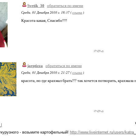
Svetik_30
обратиться по имени
Среда, 01 Декабря 2010 г. 18:37 (
ссылка
)
Красота какая, Спасибо!!!!
jarptizza
обратиться по имени
Среда, 01 Декабря 2010 г. 21:27 (
ссылка
)
красота, но где крахмал брать!!? так хочется потворить, крахмала 
_I
укурузного - возьмите картофельный!
http://www.liveinternet.ru/users/katr