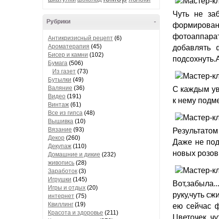
Чуть не заб
Рубрики
-
формировани
фотоаппара
Антикризисный рецепт
(6)
Ароматерапия
(45)
добавлять 
Бисер и камни
(102)
подсохнуть.А
Бумага
(506)
Из газет
(73)
Бутылки
(49)
Валяние
(36)
С каждым ув
Видео
(191)
к нему подм
Винтаж
(61)
Все из гипса
(48)
Вышивка
(10)
Вязание
(93)
Результатом
Декор
(260)
Даже не под
Декупаж
(110)
новых розов
Домашние и дикие
(232)
живопись
(28)
Заработок
(3)
Игрушки
(145)
Вот,забыла.
Игры и отдых
(20)
руку,чуть сж
интернет
(75)
Квиллинг
(19)
ею сейчас ф
Красота и здоровье
(211)
Цветочек чу