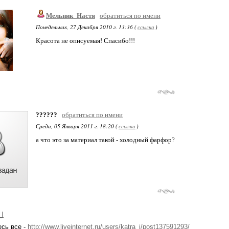
Мельник_Настя
обратиться по имени
Понедельник, 27 Декабря 2010 г. 13:36 (
ссылка
)
Красота не описуемая! Спасибо!!!
??????
обратиться по имени
Среда, 05 Января 2011 г. 18:20 (
ссылка
)
а что это за материал такой - холодный фарфор?
_I
есь все -
http://www.liveinternet.ru/users/katra_i/post137591293/