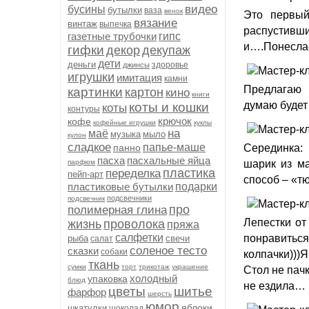
видео
бусины
бутылки
ваза
венок
Это первый
вязание
винтаж
выпечка
распустивш
газетные трубочки
гипс
и….Понеслась
гифки
декор
декупаж
дети
деньги
здоровье
джинсы
игрушки
имитация
камни
Предлагаю 
картинки
картон
кино
книги
думаю будет
коты и кошки
коты
контуры
крючок
кофе
кофейные игрушки
куклы
на
маё
музыка
мыло
кулон
сладкое
папье-маше
панно
Серединка:
пасха
пасхальные яйца
парфюм
шарик из м
пластика
переделка
пейп-арт
способ – «т
пластиковые бутылки
подарки
подсвечники
подсвечник
про
полимерная глина
Лепестки от
жизнь
проволока
пряжа
салфетки
понравитьс
рыба
свечи
салат
соленое тесто
сказки
собаки
колпачки)))
ткань
сумки
торт
трикотаж
украшение
Стол не пачк
холодный
упаковка
блюд
не ездила…
цветы
шитье
фарфор
шерсть
юмор
яблоки
шкатулки
шоколад