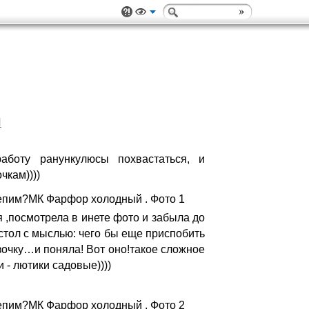
Л
аботу ранункулюсы похвастаться, и
чкам))))
 ,посмотрела в инете фото и забыла до
стол с мыслью: чего бы еще приспобить
озочку…и поняла! Вот оно!такое сложное
е подсказали - лютики садовые))))