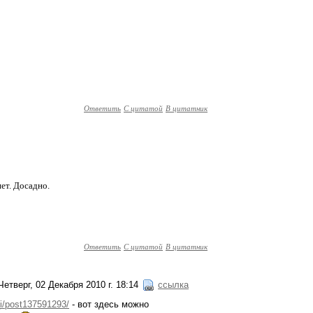
Ответить
С цитатой
В цитатник
нет. Досадно.
Ответить
С цитатой
В цитатник
Четверг, 02 Декабря 2010 г. 18:14
ссылка
a_i/post137591293/
- вот здесь можно