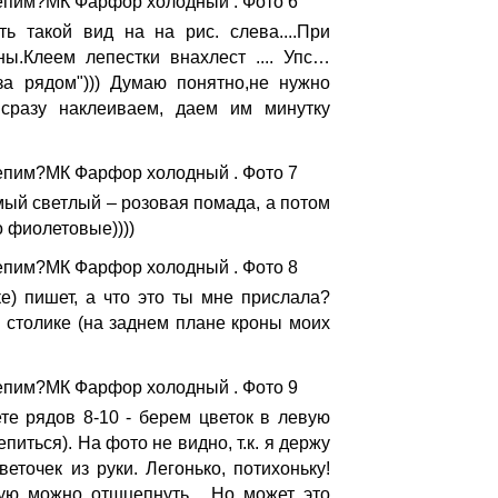
ь такой вид на на рис. слева....При
ы.Клеем лепестки внахлест .... Упс…
а рядом"))) Думаю понятно,не нужно
сразу наклеиваем, даем им минутку
мый светлый – розовая помада, а потом
 фиолетовые))))
ке) пишет, а что это ты мне прислала?
м столике (на заднем плане кроны моих
ете рядов 8-10 - берем цветок в левую
питься). На фото не видно, т.к. я держу
еточек из руки. Легонько, потихоньку!
рую можно отшцепнуть... Но может это