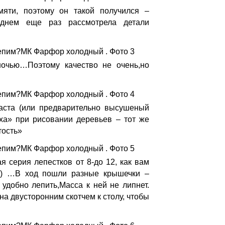
яти, поэтому он такой получился –
а днем еще раз рассмотрела детали
очью…Поэтому качество не очень,но
аста (или предварительно высушеный
ха» при рисовании деревьев – тот же
тость»
 серия лепестков от 8-до 12, как вам
))) …В ход пошли разные крышечки –
 удобно лепить,Масса к ней не липнет.
ена двусторонним скотчем к столу, чтобы