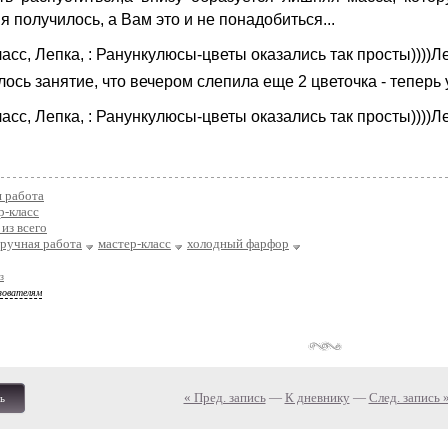
я получилось, а Вам это и не понадобиться...
ось занятие, что вечером слепила еще 2 цветочка - теперь у
 работа
р-класс
из всего
ручная работа
мастер-класс
холодный фарфор
з
зователям
« Пред. запись
—
К дневнику
—
След. запись 
ь