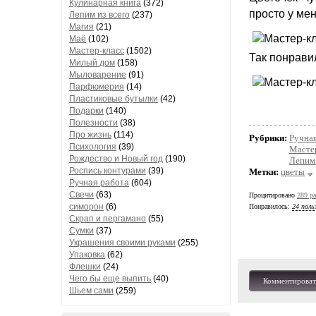
Кулинарная книга
(372)
просто у мен
Лепим из всего
(237)
Магия
(21)
Маё
(102)
Мастер-класс
(1502)
Так понравил
Милый дом
(158)
Мыловарение
(91)
Парфюмерия
(14)
Пластиковые бутылки
(42)
Подарки
(140)
Полезности
(38)
Про жизнь
(114)
Рубрики:
Ручная
Психология
(39)
Масте
Рождество и Новый год
(190)
Лепим 
Роспись контурами
(39)
Метки:
цветы
Ручная работа
(604)
Свечи
(63)
Процитировано
289 ра
симорон
(6)
Понравилось:
24 поль
Скрап и пергамано
(55)
Сумки
(37)
Украшения своими руками
(255)
Упаковка
(62)
Флешки
(24)
Чего бы еще выпить
(40)
Комментироват
Шьем сами
(259)