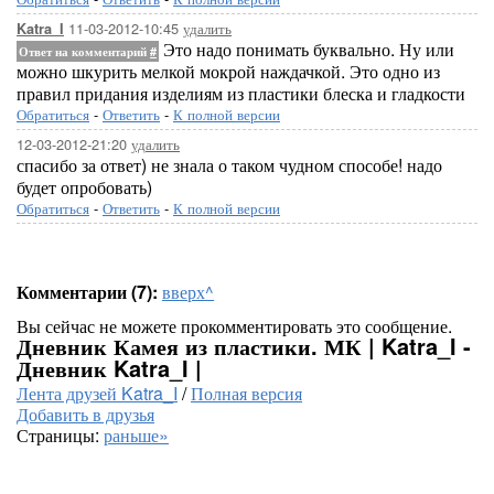
11-03-2012-10:45
удалить
Katra_I
Это надо понимать буквально. Ну или
Ответ на комментарий
#
можно шкурить мелкой мокрой наждачкой. Это одно из
правил придания изделиям из пластики блеска и гладкости
Обратиться
-
Ответить
-
К полной версии
12-03-2012-21:20
удалить
спасибо за ответ) не знала о таком чудном способе! надо
будет опробовать)
Обратиться
-
Ответить
-
К полной версии
Комментарии (7):
вверх^
Вы сейчас не можете прокомментировать это сообщение.
Дневник Камея из пластики. МК | Katra_I -
Дневник Katra_I |
Лента друзей Katra_I
/
Полная версия
Добавить в друзья
Страницы:
раньше»