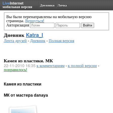
Live
Internet
Дневники
Личка
мобильная версия
Вы были перенаправлены на мобильную версию
страницы.
Вернуться!
Авторизация
Дневник
Katra_I
Лента друзей
-
Дневник
-
Полная версия
Камея из пластики. МК
22-11-2010 16:35
к комментариям
-
к полной версии
-
понравилось!
Камея из пластики
МК от мастера
danaya