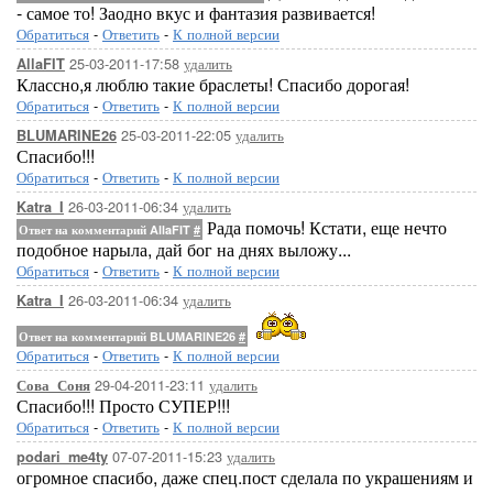
- самое то! Заодно вкус и фантазия развивается!
Обратиться
-
Ответить
-
К полной версии
25-03-2011-17:58
удалить
AllaFIT
Классно,я люблю такие браслеты! Спасибо дорогая!
Обратиться
-
Ответить
-
К полной версии
25-03-2011-22:05
удалить
BLUMARINE26
Спасибо!!!
Обратиться
-
Ответить
-
К полной версии
26-03-2011-06:34
удалить
Katra_I
Рада помочь! Кстати, еще нечто
Ответ на комментарий AllaFIT
#
подобное нарыла, дай бог на днях выложу...
Обратиться
-
Ответить
-
К полной версии
26-03-2011-06:34
удалить
Katra_I
Ответ на комментарий BLUMARINE26
#
Обратиться
-
Ответить
-
К полной версии
29-04-2011-23:11
удалить
Сова_Соня
Спасибо!!! Просто СУПЕР!!!
Обратиться
-
Ответить
-
К полной версии
07-07-2011-15:23
удалить
podari_me4ty
огромное спасибо, даже спец.пост сделала по украшениям и