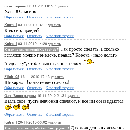
03-11-2010-01:57
удалить
вита_тарпан
Ухты!!! Спасибо!
Обратиться
-
Ответить
-
К полной версии
03-11-2010-14:17
удалить
Katra_I
Классно, правда?
Обратиться
-
Ответить
-
К полной версии
03-11-2010-14:20
удалить
Katra_I
Так просто сделать, а сколько
Ответ на комментарий Klubochek
#
взглядов можно привлечь, правда? Короче - надо делать
"недельку", чтоб каждый день в новом..
Обратиться
-
Ответить
-
К полной версии
18-11-2010-17:48
удалить
Filch_95
Шикарно!!!! обязательно сделаю!!
Обратиться
-
Ответить
-
К полной версии
19-11-2010-21:31
удалить
Оля_Виноградова
Взяла себе, пусть девчонки сделают, и все им обзавидаются.
Обратиться
-
Ответить
-
К полной версии
20-11-2010-06:02
удалить
Katra_I
Для молоденьких девченок
Ответ на комментарий Оля_Виноградова
#