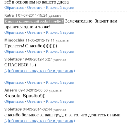
всё в основном из вашего днева
Обратиться
-
Ответить
-
К полной версии
07-07-2011-15:24
удалить
Katra_I
Замечательно! Значит нам
Ответ на комментарий podari_me4ty
#
нравится одно и то же!
Обратиться
-
Ответить
-
К полной версии
11-05-2012-19:11
удалить
Minoochka
Прелесть! Спасибо))))))))))
Обратиться
-
Ответить
-
К полной версии
19-08-2012-15:27
удалить
violetta69
СПАСИБО!!! :-)
(Добавил ссылку к себе в дневник)
Обратиться
-
Ответить
-
К полной версии
09-10-2012-06:56
удалить
Ansero
Krasota! Spasibo!)))
Обратиться
-
Ответить
-
К полной версии
04-03-2014-02:44
удалить
violetta69
спасибо большое за ваш труд, и за то, что делитесь с нами!
(Добавил ссылку к себе в дневник)