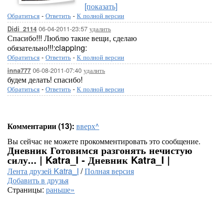
[показать]
Обратиться
-
Ответить
-
К полной версии
06-04-2011-23:57
удалить
Didi_2114
Спасибо!!! Люблю такие вещи, сделаю
обязательно!!!:clapping:
Обратиться
-
Ответить
-
К полной версии
06-08-2011-07:40
удалить
inna777
будем делать! спасибо!
Обратиться
-
Ответить
-
К полной версии
Комментарии (13):
вверх^
Вы сейчас не можете прокомментировать это сообщение.
Дневник Готовимся разгонять нечистую
силу... | Katra_I - Дневник Katra_I |
Лента друзей Katra_I
/
Полная версия
Добавить в друзья
Страницы:
раньше»