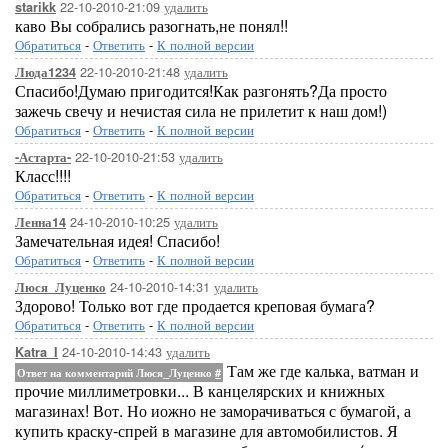
22-10-2010-21:09
удалить
starikk
каво Вы собрались разогнать,не понял!!
Обратиться
-
Ответить
-
К полной версии
22-10-2010-21:48
удалить
Люда1234
Спасибо!Думаю пригодится!Как разгонять?Да просто
зажечь свечу и нечистая сила не прилетит к наш дом!)
Обратиться
-
Ответить
-
К полной версии
22-10-2010-21:53
удалить
-Астарта-
Класс!!!!
Обратиться
-
Ответить
-
К полной версии
24-10-2010-10:25
удалить
Ленна14
Замечательная идея! Спасибо!
Обратиться
-
Ответить
-
К полной версии
24-10-2010-14:31
удалить
Люся_Луценко
Здорово! Только вот где продается креповая бумага?
Обратиться
-
Ответить
-
К полной версии
24-10-2010-14:43
удалить
Katra_I
Там же где калька, ватман и
Ответ на комментарий Люся_Луценко
#
прочие миллиметровки... В канцелярских и книжных
магазинах! Вот. Но иожно не заморачиваться с бумагой, а
купить краску-спрей в магазине для автомобилистов. Я