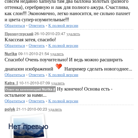
совсем недавно хапнула там два баллона золотых (разного
оттенка), серебряную и лак для полного ажура. Счастлива,
как слон!!! Экономично, легко наносится, не сильно пахнет
и цвета супер-изумительные!!!
Обратиться
-
Ответить
-
К полной версии
26-10-2010-23:47
удалить
Промоутерский
Классеая затея, спасибо!
Обратиться
-
Ответить
-
К полной версии
09-11-2010-21:54
удалить
Nurika
Спасибо! Очень поучительно! И ведь можно расширить
диапазон изображений
Например сделать новогоднее...
Обратиться
-
Ответить
-
К полной версии
10-11-2010-07:09
удалить
Katra_I
Ну конечно! Основа есть -
Ответ на комментарий Nurika
#
остальное за нами...
Обратиться
-
Ответить
-
К полной версии
21-11-2010-00:23
удалить
polyk