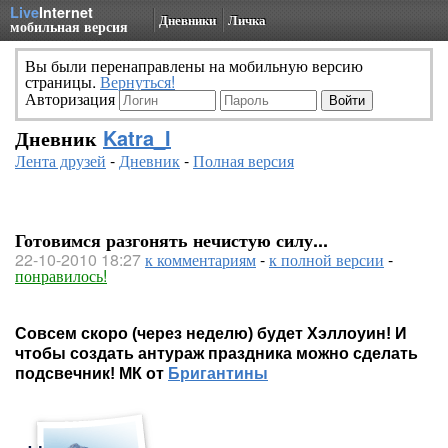
Live
Internet
Дневники
Личка
мобильная версия
Вы были перенаправлены на мобильную версию
страницы.
Вернуться!
Авторизация
Дневник
Katra_I
Лента друзей
-
Дневник
-
Полная версия
Готовимся разгонять нечистую силу...
22-10-2010 18:27
к комментариям
-
к полной версии
-
понравилось!
Совсем скоро (через неделю) будет Хэллоуин! И
чтобы создать антураж праздника можно сделать
подсвечник! МК от
Бригантины