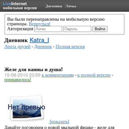
Live
Internet
Дневники
Личка
мобильная версия
Вы были перенаправлены на мобильную версию
страницы.
Вернуться!
Авторизация
Дневник
Katra_I
Лента друзей
-
Дневник
-
Полная версия
Желе для ванны и душа!
15-08-2010 20:59
к комментариям
-
к полной версии
-
понравилось!
[показать]
Давайте поговорим о новой мыльной фишке - желе для