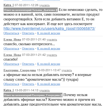
07-02-2011-12:26
удалить
Katra_I
Если немножко сделать, то
Ответ на комментарий Татьяна_Дьяченко
#
можно и в ванной, хотя, сами понимаете, желатин продукт
скоропортящийся. Хотя если добавить витамин Е, то он
действует как консервант. И еще вот здесь посмотрите
http://www.liveinternet.ru/users/katra_i/post150065873/
Обратиться
-
Ответить
-
К полной версии
07-03-2011-21:40
удалить
Елена_Нова
спаисбо, сколько интересного...
Обратиться
-
Ответить
-
К полной версии
07-03-2011-21:42
удалить
Елена_Нова
спасибо!
Обратиться
-
Ответить
-
К полной версии
13-03-2011-13:47
удалить
Екатерина_Смородина
а эфирные масла нельзя добавлять почему? я впервые
слышу слово "ароматические масла")) тундра)
Обратиться
-
Ответить
-
К полной версии
13-03-2011-14:13
удалить
Katra_I
Почему нельзя
Ответ на комментарий Екатерина_Смородина
#
добавлять эфирные масла? Конечно можно и причем их
добавлять даже предпочтительнее чем ароматические масла,