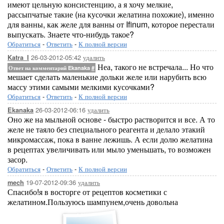
имеют цельную консистенцию, а я хочу мелкие,
рассыпчатые такие (на кусочки желатина похожие), именно
для ванны, как желе для ванны от Ifinum, которое перестали
выпускать. Знаете что-нибудь такое?
Обратиться
-
Ответить
-
К полной версии
26-03-2012-05:42
удалить
Katra_I
Неа, такого не встречала... Но что
Ответ на комментарий Ekanaka
#
мешает сделать маленькие дольки желе или нарубить всю
массу этими самыми мелкими кусочками?
Обратиться
-
Ответить
-
К полной версии
26-03-2012-06:16
удалить
Ekanaka
Оно же на мыльной основе - быстро растворится и все. А то
желе не таяло без специального реагента и делало этакий
микромассаж, пока в ванне лежишь. А если долю желатина
в рецептах увеличивать или мыло уменьшать, то возможен
засор.
Обратиться
-
Ответить
-
К полной версии
19-07-2012-09:36
удалить
mech
Спасибо!я в восторге от рецептов косметики с
желатином.Пользуюсь шампунем,очень довольна