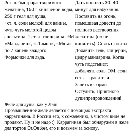
2ст. л. быстрорастворимого
Дать постоять 30- 40
желатина, 150 г кипяченой воды,
минут для набухания.
250 г геля для душа,
Поставить на огонь,
1ст. л. соли мелкой для ванны,
помешивая довести до
чуть-чуть молотой цедры
полного растворения
апельсина, 1 ст. л. глицерина, ЭМ
желатина (но не
«Мандарин», « Лимон», «Мята»
кипятить). Снять с плиты.
по 7 капель каждого.
Добавить гель, глицерин,
Формочки для льда.
цедру мандарина. Когда
чуть подстынет:
добавлять соль, ЭМ, если
есть – красители.
Залить в формы.
Остудить. Приятного
душепрепровождения!
Желе для душа, как у Лаш
Промышленное желе делается с помощью экстракта
каррагинана. В России его, к сожалению, в чистом виде не
продают. Ну и не надо :) Каррагинан был обнаружен в желе
для тортов Dr.Oetker, его и возьмём за основу.