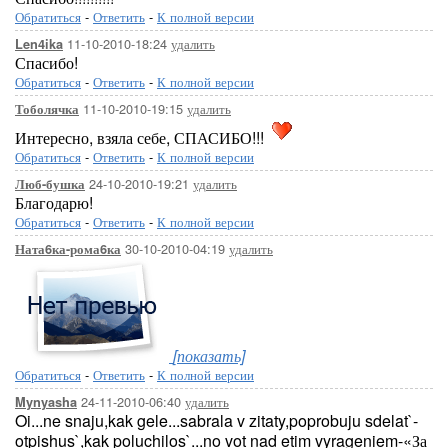
Обратиться
-
Ответить
-
К полной версии
11-10-2010-18:24
удалить
Len4ika
Спасибо!
Обратиться
-
Ответить
-
К полной версии
11-10-2010-19:15
удалить
Тоболячка
Интересно, взяла себе, СПАСИБО!!!
Обратиться
-
Ответить
-
К полной версии
24-10-2010-19:21
удалить
Люб-бушка
Благодарю!
Обратиться
-
Ответить
-
К полной версии
30-10-2010-04:19
удалить
Ната6ка-рома6ка
[показать]
Обратиться
-
Ответить
-
К полной версии
24-11-2010-06:40
удалить
Mynyasha
Oi...ne snaju,kak gele...sabrala v zitaty,poprobuju sdelat`-
otpishus`,kak poluchilos`...no vot nad etim vyrageniem-«За