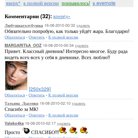
вверх^
к полной версии
понравилось!
в evernote
Комментарии (32):
вперёд»
16-08-2010-00:32
удалить
Любушкаголубушка
Обязательно попробую, как только уйдёт жара. Благодарю!
Обратиться
-
Ответить
-
К полной версии
16-08-2010-00:34
удалить
MARGARITkA_OOZ
Привет. Классный дневник! Интересно многое. Буду рада
видеть всех-всех у себя в дневнике. Всех люблю!!
[250x329]
Обратиться
-
Ответить
-
К полной версии
16-08-2010-02:10
удалить
Татьяна_Лысенко
Спасибо за МК!
Обратиться
-
Ответить
-
К полной версии
16-08-2010-02:17
удалить
Valeko4ka
Просто
СПАСИБО!!!
Обратиться
-
Ответить
-
К полной версии