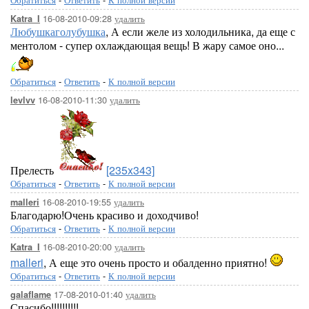
16-08-2010-09:28
удалить
Katra_I
Любушкаголубушка
, А если желе из холодильника, да еще с
ментолом - супер охлаждающая вещь! В жару самое оно...
Обратиться
-
Ответить
-
К полной версии
16-08-2010-11:30
удалить
levlvv
Прелесть
[235x343]
Обратиться
-
Ответить
-
К полной версии
16-08-2010-19:55
удалить
malleri
Благодарю!Очень красиво и доходчиво!
Обратиться
-
Ответить
-
К полной версии
16-08-2010-20:00
удалить
Katra_I
malleri
, А еще это очень просто и обалденно приятно!
Обратиться
-
Ответить
-
К полной версии
17-08-2010-01:40
удалить
galaflame
Спасибо!!!!!!!!!!