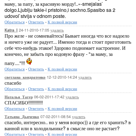
маму, за папу, за красивую морду!..»-smejalas`
dolgo.Ljublju takie-i pristoino,i sochno.Spasibo sa 2
udovol`stvija v odnom poste.
Обратиться
-
Ответить
-
К полной версии
24-11-2010-17:05
удалить
Katra_I
Про желе - не сомневайтесь! Бывает иногда что все надоело
и ничего уже не радует... Именно тогда и стоит приготовить
себе что-нибудь этакое! Здорово поднимает настроение. И
конечно, не забыть про кодовую фразу - "за маму, за
папу...."!!!
Обратиться
-
Ответить
-
К полной версии
12-12-2010-14:24
удалить
светлана_кондратенко
спасибо
Обратиться
-
Ответить
-
К полной версии
06-02-2011-17:42
удалить
Наталья_Тагер
СПАСИБО!!!!!!!!!!!!
Обратиться
-
Ответить
-
К полной версии
07-02-2011-08:54
удалить
Татьяна_Дьяченко
спасибо, интересно.. но у меня вопрос)) а где его хранить? в
ванной или в холодильнике? в смысле оно не растает?
Обратиться
-
Ответить
-
К полной версии