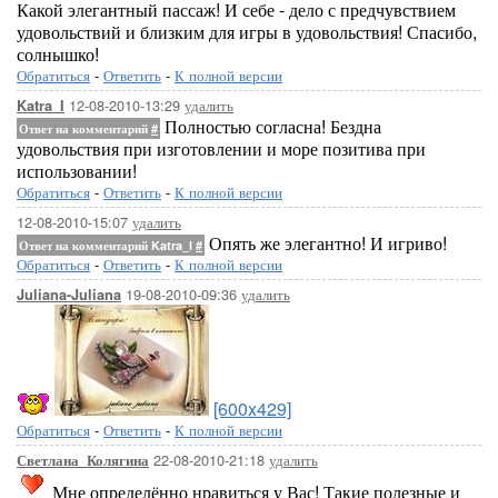
Какой элегантный пассаж! И себе - дело с предчувствием
удовольствий и близким для игры в удовольствия! Спасибо,
солнышко!
Обратиться
-
Ответить
-
К полной версии
12-08-2010-13:29
удалить
Katra_I
Полностью согласна! Бездна
Ответ на комментарий
#
удовольствия при изготовлении и море позитива при
использовании!
Обратиться
-
Ответить
-
К полной версии
12-08-2010-15:07
удалить
Опять же элегантно! И игриво!
Ответ на комментарий Katra_I
#
Обратиться
-
Ответить
-
К полной версии
19-08-2010-09:36
удалить
Juliana-Juliana
[600x429]
Обратиться
-
Ответить
-
К полной версии
22-08-2010-21:18
удалить
Светлана_Колягина
Мне определённо нравиться у Вас! Такие полезные и