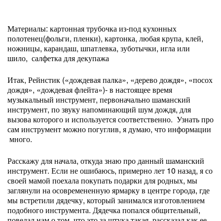
Материалы: картонная трубочка из-под кухонных
полотенец(фольги, пленки), картонка, любая крупа, клей,
ножницы, карандаш, шпатлевка, зуботычки, игла или
шило, салфетка для декупажа
Итак, Рейнстик («дождевая палка», «дерево дождя», «посох
дождя», «дождевая флейта»)- в настоящее время
музыкальный инструмент, первоначально шаманский
инструмент, по звуку напоминающий шум дождя, для
вызова которого и используется соответственно. Узнать про
сам инструмент можно погуглив, я думаю, что информации
много.
Расскажу для начала, откуда знаю про данный шаманский
инструмент. Если не ошибаюсь, примерно лет 10 назад, я со
своей мамой поехала покупать подарки для родных, мы
заглянули на осовремененную ярмарку в центре города, где
мы встретили дядечку, который занимался изготовлением
подобного инструмента. Дядечка попался общительный,
поведал нам о том, что это за штука такая, рассказал как ее