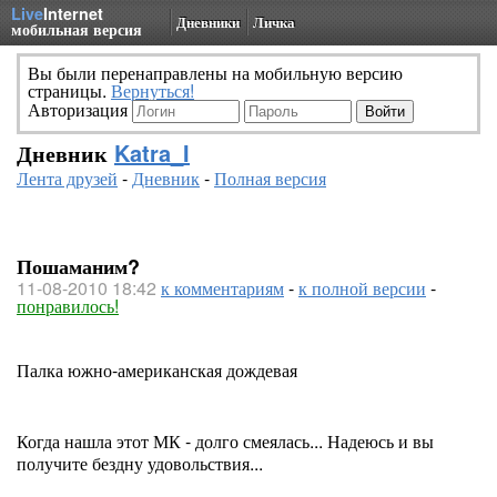
Live
Internet
Дневники
Личка
мобильная версия
Вы были перенаправлены на мобильную версию
страницы.
Вернуться!
Авторизация
Дневник
Katra_I
Лента друзей
-
Дневник
-
Полная версия
Пошаманим?
11-08-2010 18:42
к комментариям
-
к полной версии
-
понравилось!
Палка южно-американская дождевая
Когда нашла этот МК - долго смеялась... Надеюсь и вы
получите бездну удовольствия...