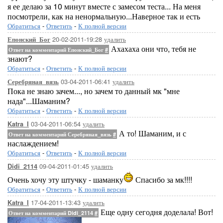
я ее делаю за 10 минут вместе с замесом теста... На меня
посмотрели, как на ненормальную...Наверное так и есть
Обратиться
-
Ответить
-
К полной версии
20-02-2011-19:28
удалить
Епонский_Бог
Ахахаха они что, тебя не
Ответ на комментарий Епонский_Бог
#
знают?
Обратиться
-
Ответить
-
К полной версии
03-04-2011-06:41
удалить
Серебряная_вязь
Пока не знаю зачем..., но зачем то данный мк "мне
нада"...Шаманим?
Обратиться
-
Ответить
-
К полной версии
03-04-2011-06:54
удалить
Katra_I
А то! Шаманим, и с
Ответ на комментарий Серебряная_вязь
#
наслаждением!
Обратиться
-
Ответить
-
К полной версии
09-04-2011-01:45
удалить
Didi_2114
Очень хочу эту штучку - шаманку
Спасибо за мк!!!!
Обратиться
-
Ответить
-
К полной версии
17-04-2011-13:43
удалить
Katra_I
Еще одну сегодня доделала! Вот!
Ответ на комментарий Didi_2114
#