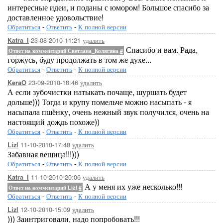
интересные идеи, и поданы с юмором! Большое спасибо за
доставленное удовольствие!
Обратиться
-
Ответить
-
К полной версии
23-08-2010-11:21
удалить
Katra_I
Спасибо и вам. Рада,
Ответ на комментарий Светлана_Колягина
#
горжусь, буду продолжать в том же духе...
Обратиться
-
Ответить
-
К полной версии
23-09-2010-18:46
удалить
KeraO
А если зубочистки натыкать почаще, шуршать будет
дольше))) Тогда и крупу помельче можно насыпать - я
насыпала пшёнку, очень нежный звук получился, очень на
настоящий дождь похоже))
Обратиться
-
Ответить
-
К полной версии
11-10-2010-17:48
удалить
Lizl
Забавная вещица!!!)))
Обратиться
-
Ответить
-
К полной версии
11-10-2010-20:06
удалить
Katra_I
А у меня их уже несколько!!!
Ответ на комментарий Lizl
#
Обратиться
-
Ответить
-
К полной версии
12-10-2010-15:09
удалить
Lizl
))) Заинтриговали, надо попробовать!!!