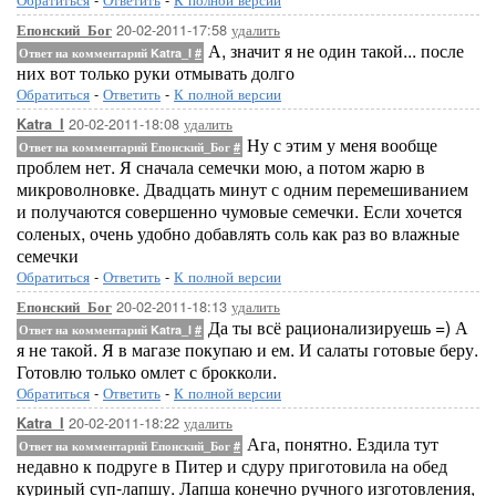
20-02-2011-17:58
удалить
Епонский_Бог
А, значит я не один такой... после
Ответ на комментарий Katra_I
#
них вот только руки отмывать долго
Обратиться
-
Ответить
-
К полной версии
20-02-2011-18:08
удалить
Katra_I
Ну с этим у меня вообще
Ответ на комментарий Епонский_Бог
#
проблем нет. Я сначала семечки мою, а потом жарю в
микроволновке. Двадцать минут с одним перемешиванием
и получаются совершенно чумовые семечки. Если хочется
соленых, очень удобно добавлять соль как раз во влажные
семечки
Обратиться
-
Ответить
-
К полной версии
20-02-2011-18:13
удалить
Епонский_Бог
Да ты всё рационализируешь =) А
Ответ на комментарий Katra_I
#
я не такой. Я в магазе покупаю и ем. И салаты готовые беру.
Готовлю только омлет с брокколи.
Обратиться
-
Ответить
-
К полной версии
20-02-2011-18:22
удалить
Katra_I
Ага, понятно. Ездила тут
Ответ на комментарий Епонский_Бог
#
недавно к подруге в Питер и сдуру приготовила на обед
куриный суп-лапшу. Лапша конечно ручного изготовления,