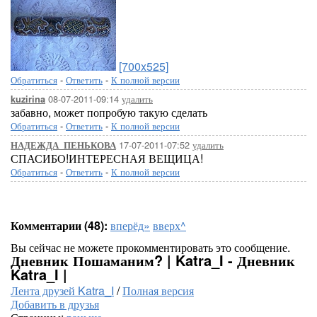
[700x525]
Обратиться
-
Ответить
-
К полной версии
08-07-2011-09:14
удалить
kuzirina
забавно, может попробую такую сделать
Обратиться
-
Ответить
-
К полной версии
17-07-2011-07:52
удалить
НАДЕЖДА_ПЕНЬКОВА
СПАСИБО!ИНТЕРЕСНАЯ ВЕЩИЦА!
Обратиться
-
Ответить
-
К полной версии
Комментарии (48):
вперёд»
вверх^
Вы сейчас не можете прокомментировать это сообщение.
Дневник Пошаманим? | Katra_I - Дневник
Katra_I |
Лента друзей Katra_I
/
Полная версия
Добавить в друзья