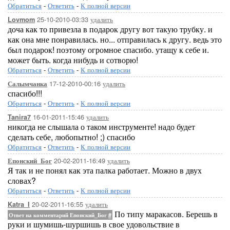
Обратиться
-
Ответить
-
К полной версии
25-10-2010-03:33
удалить
Lovmom
доча как то привезла в подарок другу вот такую трубку. и
как она мне понравилась. но... отправилась к другу. ведь это
был подарок! поэтому огромное спасибо. утащу к себе и.
может быть. когда нибудь и сотворю!
Обратиться
-
Ответить
-
К полной версии
17-12-2010-00:16
удалить
Салымчанка
спасибо!!!
Обратиться
-
Ответить
-
К полной версии
16-01-2011-15:46
удалить
Tanira7
никогда не слышала о таком инструменте! надо будет
сделать себе, любопытно! ;) спасибо
Обратиться
-
Ответить
-
К полной версии
20-02-2011-16:49
удалить
Епонский_Бог
Я так и не понял как эта палка работает. Можно в двух
словах?
Обратиться
-
Ответить
-
К полной версии
20-02-2011-16:55
удалить
Katra_I
По типу маракасов. Берешь в
Ответ на комментарий Епонский_Бог
#
руки и шумишь-шуршишь в свое удовольствие в