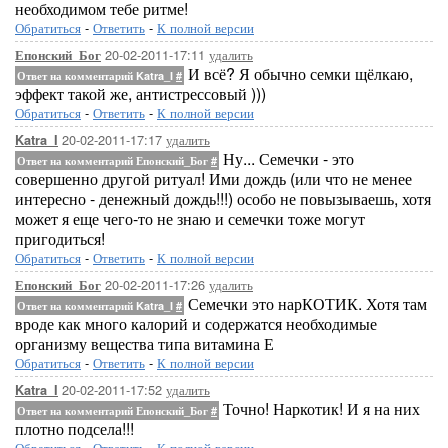
необходимом тебе ритме!
Обратиться
-
Ответить
-
К полной версии
20-02-2011-17:11
удалить
Епонский_Бог
И всё? Я обычно семки щёлкаю,
Ответ на комментарий Katra_I
#
эффект такой же, антистрессовый )))
Обратиться
-
Ответить
-
К полной версии
20-02-2011-17:17
удалить
Katra_I
Ну... Семечки - это
Ответ на комментарий Епонский_Бог
#
совершенно другой ритуал! Ими дождь (или что не менее
интересно - денежный дождь!!!) особо не повызываешь, хотя
может я еще чего-то не знаю и семечки тоже могут
пригодиться!
Обратиться
-
Ответить
-
К полной версии
20-02-2011-17:26
удалить
Епонский_Бог
Семечки это нарКОТИК. Хотя там
Ответ на комментарий Katra_I
#
вроде как много калорий и содержатся необходимые
организму вещества типа витамина Е
Обратиться
-
Ответить
-
К полной версии
20-02-2011-17:52
удалить
Katra_I
Точно! Наркотик! И я на них
Ответ на комментарий Епонский_Бог
#
плотно подсела!!!
Обратиться
-
Ответить
-
К полной версии