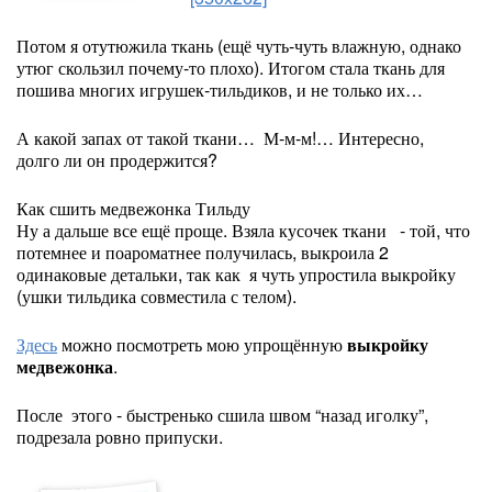
Потом я отутюжила ткань (ещё чуть-чуть влажную, однако
утюг скользил почему-то плохо). Итогом стала ткань для
пошива многих игрушек-тильдиков, и не только их…
А какой запах от такой ткани… М-м-м!… Интересно,
долго ли он продержится?
Как сшить медвежонка Тильду
Ну а дальше все ещё проще. Взяла кусочек ткани - той, что
потемнее и поароматнее получилась, выкроила 2
одинаковые детальки, так как я чуть упростила выкройку
(ушки тильдика совместила с телом).
Здесь
можно посмотреть мою упрощённую
выкройку
медвежонка
.
После этого - быстренько сшила швом “назад иголку”,
подрезала ровно припуски.