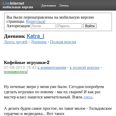
Live
Internet
Дневники
Личка
мобильная версия
Вы были перенаправлены на мобильную версию
страницы.
Вернуться!
Авторизация
Дневник
Katra_I
Лента друзей
-
Дневник
-
Полная версия
Кофейные игрушки-2
07-08-2010 15:43
к комментариям
-
к полной версии
-
понравилось!
Ну печеные звери у меня уже были. Сегодня попробуем
сделать игрушки по новому - мы их сварим! И как раз
мастер-класс нашелся замечательный. Взяла
здесь
.
А делать будем самое простое, но такое милое - Тильдовские
сердечко и медведика... Вот таких