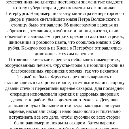
ремесленники-кондитеры поставляли знаменитые сладости
к столу губернатора и других именитых сановников
Петербурга. Например, по заказу министра императорского
двора и уделов светлейшего князя Петра Волконского в
столицу было отправлено 66 килограммов варенья из
абрикосов, земляники, клубники и вишни, кизила, сливы
обычной и с миндалем, грецких орехов и салатных стрелок,
шиповника и розового цвета, что обошлось князю в 392
рубля. Каждую осень из Киева в Петербург отправлялись
дилижансы с сухим вареньем.
Готовилось киевское варенье в небольших помещениях,
оборудованных печами. Фрукты-ягоды в изобилии росли на
благословенных украинских землях, так что нехватки
"сырья" не было. Фрукты нарезались варились и
выстаивались в сахарном сиропе, затем вынимались, сиропу
давали стечь и пересыпали варенье сахаром. Для последней
операции использовали крепких и здоровых дворовых
девок, т. к. работа была достаточно тяжелая. Девушки
держали в руках большие лотки, куда накладывали сухое
варенье, насыпали сахар и надо было долго и тщательно
встряхивать все это дело, чтобы кусочки со всех сторон
были равномерно покрыты сахаром. Затем варенье
просеивали сквозь сита, чтобы избавиться от излишков