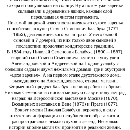
сахара и подсушивали на солнце. Ну а потом уже варенье
складывали в деревянные ящики, каждый слой
перекладывая листом пергамента.
Но самой широкой известности киевского сухого варенья
способствовал купец Семен Семенович Балабуха (1771—
1853), деятель киевского магистрата. У него было 8
сыновей и 7 дочерей, из них только двое сыновей в
последствии продолжат кондитерские традиции.
В 1834 году Николай Семенович Балабуха (1800—1887),
старший сын Семена Семеновича, купил на углу улиц
Александровской и Андреевской на Подоле усадьбу с
большим садом и двумя нежилыми домами, где и обустроил
«цеха варенья». А на первом этаже двухэтажного дома,
выходившего на Александровскую, открыл магазин.
Фирменный продукт Балабух в период работы фабрики
Николая Семеновича снискал мировую славу и получает ряд
наград: на Всероссийской выставке в Москве (1870),
Всемирных выставках в Вене (1873) и Праге (1877).
Вокруг имени Николая Балабухи, вероятно, в силу
отсутствия информации и непубличного образа жизни,
распространялось немало слухов и легенд. Несколько
историй вполне могли бы произойти в реальной жизни.