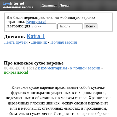
Live
Internet
Дневники
Личка
мобильная версия
Вы были перенаправлены на мобильную версию
страницы.
Вернуться!
Авторизация
Дневник
Katra_I
Лента друзей
-
Дневник
-
Полная версия
Про киевское сухое варенье
03-08-2010 15:12
к комментариям
-
к полной версии
-
понравилось!
Киевское сухое варенье представляет собой кусочки
фруктов многократно уваренных в сахарном сиропе,
подсушенных и обкатанных в мелком сахаре. Хранят его в
деревянных плоских ящиках, между слоями пергамента,
или в небольших стеклянных емкостях в прохладном,
обязательно сухом месте. История этого варенья обросла