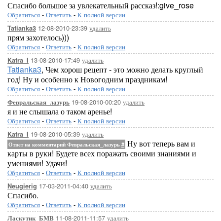
Спасибо большое за увлекательный рассказ!:give_rose
Обратиться
-
Ответить
-
К полной версии
12-08-2010-23:39
удалить
Tatianka3
прям захотелось)))
Обратиться
-
Ответить
-
К полной версии
13-08-2010-17:49
удалить
Katra_I
Tatianka3
, Чем хорош рецепт - это можно делать круглый
год! Ну и особенно к Новогодним праздникам!
Обратиться
-
Ответить
-
К полной версии
19-08-2010-00:20
удалить
Февральская_лазурь
я и не слышала о таком аренье!
Обратиться
-
Ответить
-
К полной версии
19-08-2010-05:39
удалить
Katra_I
Ну вот теперь вам и
Ответ на комментарий Февральская_лазурь
#
карты в руки! Будете всех поражать своими знаниями и
умениями! Удачи!
Обратиться
-
Ответить
-
К полной версии
17-03-2011-04:40
удалить
Neugierig
Спасибо.
Обратиться
-
Ответить
-
К полной версии
11-08-2011-11:57
удалить
Ласкутик_БМВ