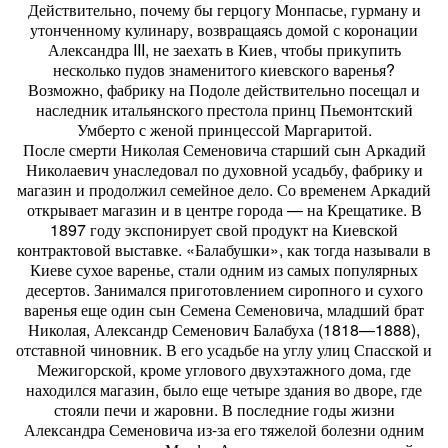
Действительно, почему бы герцогу Монпасье, гурману и
утонченному кулинару, возвращаясь домой с коронации
Александра III, не заехать в Киев, чтобы прикупить
несколько пудов знаменитого киевского варенья?
Возможно, фабрику на Подоле действительно посещал и
наследник итальянского престола принц Пьемонтский
Умберто с женой принцессой Маргаритой.
После смерти Николая Семеновича старший сын Аркадий
Николаевич унаследовал по духовной усадьбу, фабрику и
магазин и продолжил семейное дело. Со временем Аркадий
открывает магазин и в центре города — на Крещатике. В
1897 году экспонирует свой продукт на Киевской
контрактовой выставке. «Балабушки», как тогда называли в
Киеве сухое варенье, стали одним из самых популярных
десертов. Занимался приготовлением сиропного и сухого
варенья еще один сын Семена Семеновича, младший брат
Николая, Александр Семенович Балабуха (1818—1888),
отставной чиновник. В его усадьбе на углу улиц Спасской и
Межигорской, кроме углового двухэтажного дома, где
находился магазин, было еще четыре здания во дворе, где
стояли печи и жаровни. В последние годы жизни
Александра Семеновича из-за его тяжелой болезни одним