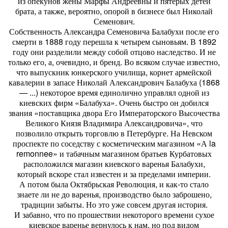
из опекунов жены Марфы Андреевны и пятерых детей
брата, а также, вероятно, опорой в бизнесе был Николай
Семенович.
Собственность Александра Семеновича Балабухи после его
смерти в 1888 году перешла к четырем сыновьям. В 1892
году они разделили между собой отцово наследство. И не
только его, а, очевидно, и бренд. Во всяком случае известно,
что выпускник юнкерского училища, корнет армейской
кавалерии в запасе Николай Александрович Балабуха (1868
— ...) некоторое время единолично управлял одной из
киевских фирм «Балабуха». Очень быстро он добился
звания «поставщика двора Его Императорского Высочества
Великого Князя Владимира Александровича», что
позволило открыть торговлю в Петербурге. На Невском
проспекте по соседству с косметическим магазином «А la
remonnee» и табачным магазином братьев Курбатовых
расположился магазин киевского варенья Балабухи,
который вскоре стал известен и за пределами империи.
А потом была Октябрьская Революция, и как-то стало
знаете ли не до варенья, производство было заброшено,
традиции забыты. Но это уже совсем другая история.
И забавно, что по прошествии некоторого времени сухое
киевское варенье вернулось к нам, но под видом