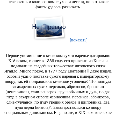
невероятным количеством слухов и легенд, но вот какие
факты удалось разыскать.
[показать]
Первое упоминание о киевском сухом варенье датировано
ХIV веком, точнее в 1386 году его привезли из Киева и
подавали на свадебных торжествах литовского князя
Ягайло. Много позже, в 1777 году Екатерина II даже издала
особый указ о поставке сухого варенья к императорскому
двору, так ей понравилось киевское угощенье: "По полпуда
засахаренных сухих персиков, абрикосов, бросквин
(нектаринов), слив-венгерок, груш обычных и дуль, по два
пуда в сахарном сиропе чернослива, персиков, абрикосов,
слив-турчанок, по пуду грецких орехов и шиповника, два
пуда дерна (кизила)". Заказ доставлялся ко двору
специальным дилижансом. Еще позже, в ХIХ веке киевские