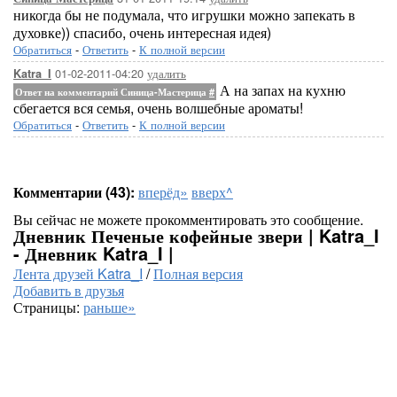
никогда бы не подумала, что игрушки можно запекать в
духовке)) спасибо, очень интересная идея)
Обратиться
-
Ответить
-
К полной версии
01-02-2011-04:20
удалить
Katra_I
А на запах на кухню
Ответ на комментарий Синица-Мастерица
#
сбегается вся семья, очень волшебные ароматы!
Обратиться
-
Ответить
-
К полной версии
Комментарии (43):
вперёд»
вверх^
Вы сейчас не можете прокомментировать это сообщение.
Дневник Печеные кофейные звери | Katra_I
- Дневник Katra_I |
Лента друзей Katra_I
/
Полная версия
Добавить в друзья
Страницы:
раньше»