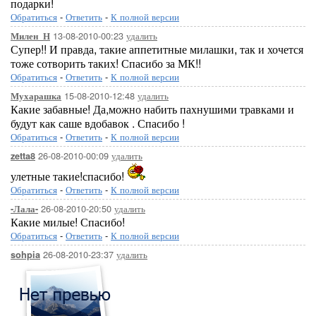
подарки!
Обратиться
-
Ответить
-
К полной версии
13-08-2010-00:23
удалить
Милен_Н
Супер!! И правда, такие аппетитные милашки, так и хочется
тоже сотворить таких! Спасибо за МК!!
Обратиться
-
Ответить
-
К полной версии
15-08-2010-12:48
удалить
Мухарашка
Какие забавные! Да,можно набить пахнушими травками и
будут как саше вдобавок . Спасибо !
Обратиться
-
Ответить
-
К полной версии
26-08-2010-00:09
удалить
zetta8
улетные такие!спасибо!
Обратиться
-
Ответить
-
К полной версии
26-08-2010-20:50
удалить
-Лала-
Какие милые! Спасибо!
Обратиться
-
Ответить
-
К полной версии
26-08-2010-23:37
удалить
sohpia