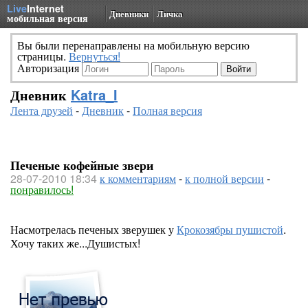
Live
Internet
Дневники
Личка
мобильная версия
Вы были перенаправлены на мобильную версию
страницы.
Вернуться!
Авторизация
Дневник
Katra_I
Лента друзей
-
Дневник
-
Полная версия
Печеные кофейные звери
28-07-2010 18:34
к комментариям
-
к полной версии
-
понравилось!
Насмотрелась печеных зверушек у
Крокозябры пушистой
.
Хочу таких же...Душистых!