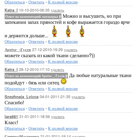
Обратиться
-
Ответить
-
К полной версии
10-10-2010-06:35
удалить
Katra_I
Можно и высушить, но при
Ответ на комментарий лапландка
#
запекании запах пряностей и кофе выражается гораздо ярче
и держится дольше...
Обратиться
-
Ответить
-
К полной версии
27-12-2010-19:29
удалить
Артём-_-Гусев
можете сказать из какой ткани сделанно?))
Обратиться
-
Ответить
-
К полной версии
28-12-2010-17:10
удалить
Katra_I
Да любые натуральные ткани
Ответ на комментарий Артём-_-Гусев
#
подойдут - бязь или ситец
Обратиться
-
Ответить
-
К полной версии
04-01-2011-21:35
удалить
Snezhnaja_Lvicca
Спасибо!
Обратиться
-
Ответить
-
К полной версии
31-01-2011-18:56
удалить
lara681
Класс!
Обратиться
-
Ответить
-
К полной версии
31-01-2011-19:14
удалить
Синица-Мастерица