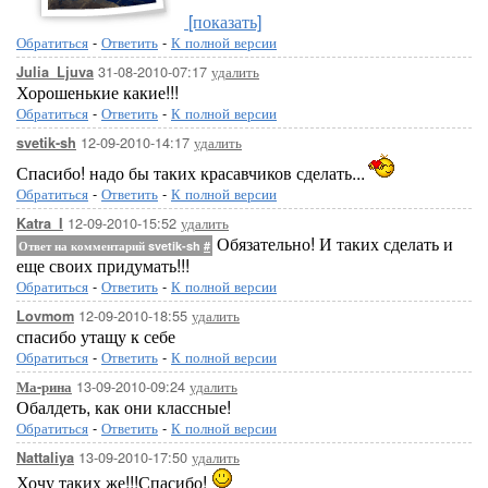
[показать]
Обратиться
-
Ответить
-
К полной версии
31-08-2010-07:17
удалить
Julia_Ljuva
Хорошенькие какие!!!
Обратиться
-
Ответить
-
К полной версии
12-09-2010-14:17
удалить
svetik-sh
Спасибо! надо бы таких красавчиков сделать...
Обратиться
-
Ответить
-
К полной версии
12-09-2010-15:52
удалить
Katra_I
Обязательно! И таких сделать и
Ответ на комментарий svetik-sh
#
еще своих придумать!!!
Обратиться
-
Ответить
-
К полной версии
12-09-2010-18:55
удалить
Lovmom
спасибо утащу к себе
Обратиться
-
Ответить
-
К полной версии
13-09-2010-09:24
удалить
Ма-рина
Обалдеть, как они классные!
Обратиться
-
Ответить
-
К полной версии
13-09-2010-17:50
удалить
Nattaliya
Хочу таких же!!!Спасибо!