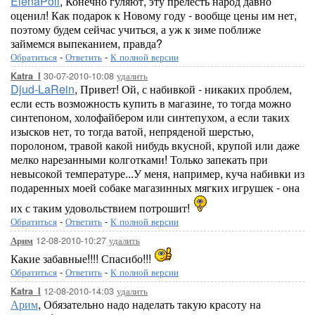
ElenaPoli
, Конечно гуляют, эту прелесть народ давно
оценил! Как подарок к Новому году - вообще цены им нет,
поэтому будем сейчас учиться, а уж к зиме поближе
займемся выпеканием, правда?
Обратиться
-
Ответить
-
К полной версии
30-07-2010-10:08
удалить
Katra_I
Djud-LaRein
, Привет! Ой, с набивкой - никаких проблем,
если есть возможность купить в магазине, то тогда можно
синтепоном, холофайбером или синтепухом, а если таких
изысков нет, то тогда ватой, непряденой шерстью,
поролоном, травой какой нибудь вкусной, крупой или даже
мелко нарезанными колготками! Только запекать при
невысокой температуре...У меня, например, куча набивки из
подаренных моей собаке магазинных мягких игрушек - она
их с таким удовольствием потрошит!
Обратиться
-
Ответить
-
К полной версии
12-08-2010-10:27
удалить
Арим
Какие забавные!!!! Спасибо!!!
Обратиться
-
Ответить
-
К полной версии
12-08-2010-14:03
удалить
Katra_I
Арим
, Обязательно надо наделать такую красоту на