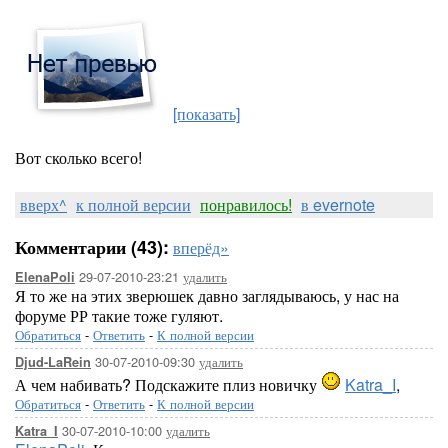
[показать]
Вот сколько всего!
вверх^
к полной версии
понравилось!
в evernote
Комментарии (43):
вперёд»
29-07-2010-23:21
удалить
ElenaPoli
Я то же на этих зверюшек давно заглядываюсь, у нас на
форуме РР такие тоже гуляют.
Обратиться
-
Ответить
-
К полной версии
30-07-2010-09:30
удалить
Djud-LaRein
А чем набивать? Подскажите плиз новичку
Katra_I
,
Обратиться
-
Ответить
-
К полной версии
30-07-2010-10:00
удалить
Katra_I