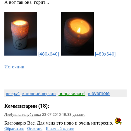
А вот так она горит...
[480x640]
[480x640]
Источник
вверх^
к полной версии
понравилось!
в evernote
Комментарии (18):
23-07-2010-19:33
удалить
Любушкаголубушка
Благодарю Вас. Для меня это ново и очень интересно.
Обратиться
-
Ответить
-
К полной версии