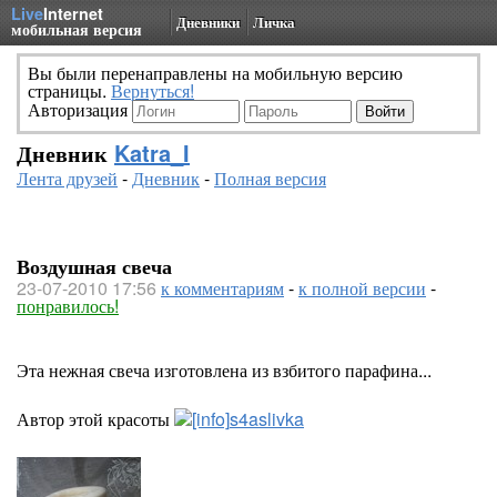
Live
Internet
Дневники
Личка
мобильная версия
Вы были перенаправлены на мобильную версию
страницы.
Вернуться!
Авторизация
Дневник
Katra_I
Лента друзей
-
Дневник
-
Полная версия
Воздушная свеча
23-07-2010 17:56
к комментариям
-
к полной версии
-
понравилось!
Эта нежная свеча изготовлена из взбитого парафина...
Автор этой красоты
s4aslivka