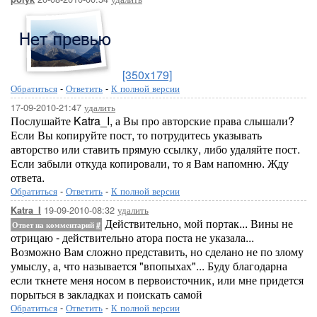
[350x179]
Обратиться
-
Ответить
-
К полной версии
17-09-2010-21:47
удалить
Послушайте Katra_I, а Вы про авторские права слышали?
Если Вы копируйте пост, то потрудитесь указывать
авторство или ставить прямую ссылку, либо удаляйте пост.
Если забыли откуда копировали, то я Вам напомню. Жду
ответа.
Обратиться
-
Ответить
-
К полной версии
19-09-2010-08:32
удалить
Katra_I
Действительно, мой портак... Вины не
Ответ на комментарий
#
отрицаю - действительно атора поста не указала...
Возможно Вам сложно представить, но сделано не по злому
умыслу, а, что называется "впопыхах"... Буду благодарна
если ткнете меня носом в первоисточник, или мне придется
порыться в закладках и поискать самой
Обратиться
-
Ответить
-
К полной версии