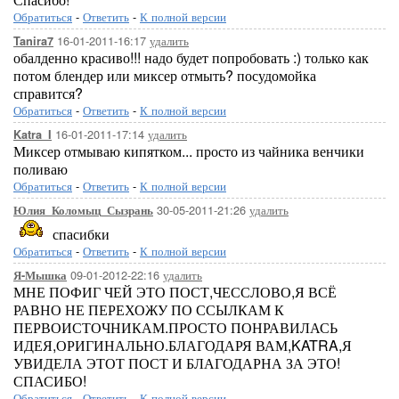
Обратиться
-
Ответить
-
К полной версии
16-01-2011-16:17
удалить
Tanira7
обалденно красиво!!! надо будет попробовать :) только как
потом блендер или миксер отмыть? посудомойка
справится?
Обратиться
-
Ответить
-
К полной версии
16-01-2011-17:14
удалить
Katra_I
Миксер отмываю кипятком... просто из чайника венчики
поливаю
Обратиться
-
Ответить
-
К полной версии
30-05-2011-21:26
удалить
Юлия_Коломыц_Сызрань
спасибки
Обратиться
-
Ответить
-
К полной версии
09-01-2012-22:16
удалить
Я-Мышка
МНЕ ПОФИГ ЧЕЙ ЭТО ПОСТ,ЧЕССЛОВО,Я ВСЁ
РАВНО НЕ ПЕРЕХОЖУ ПО ССЫЛКАМ К
ПЕРВОИСТОЧНИКАМ.ПРОСТО ПОНРАВИЛАСЬ
ИДЕЯ,ОРИГИНАЛЬНО.БЛАГОДАРЯ ВАМ,KATRA,Я
УВИДЕЛА ЭТОТ ПОСТ И БЛАГОДАРНА ЗА ЭТО!
СПАСИБО!
Обратиться
-
Ответить
-
К полной версии