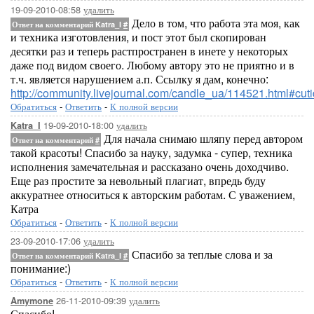
19-09-2010-08:58
удалить
Дело в том, что работа эта моя, как
Ответ на комментарий Katra_I
#
и техника изготовления, и пост этот был скопирован
десятки раз и теперь растпространен в инете у некоторых
даже под видом своего. Любому автору это не приятно и в
т.ч. является нарушением а.п. Ссылку я дам, конечно:
http://community.livejournal.com/candle_ua/114521.html#cut
Обратиться
-
Ответить
-
К полной версии
19-09-2010-18:00
удалить
Katra_I
Для начала снимаю шляпу перед автором
Ответ на комментарий
#
такой красоты! Спасибо за науку, задумка - супер, техника
исполнения замечательная и рассказано очень доходчиво.
Еще раз простите за невольный плагиат, впредь буду
аккуратнее относиться к авторским работам. С уважением,
Катра
Обратиться
-
Ответить
-
К полной версии
23-09-2010-17:06
удалить
Спасибо за теплые слова и за
Ответ на комментарий Katra_I
#
понимание:)
Обратиться
-
Ответить
-
К полной версии
26-11-2010-09:39
удалить
Amymone
Спасибо!