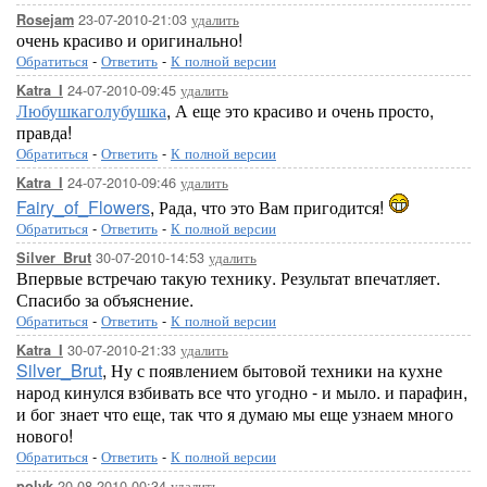
23-07-2010-21:03
удалить
Rosejam
очень красиво и оригинально!
Обратиться
-
Ответить
-
К полной версии
24-07-2010-09:45
удалить
Katra_I
Любушкаголубушка
, А еще это красиво и очень просто,
правда!
Обратиться
-
Ответить
-
К полной версии
24-07-2010-09:46
удалить
Katra_I
Fairy_of_Flowers
, Рада, что это Вам пригодится!
Обратиться
-
Ответить
-
К полной версии
30-07-2010-14:53
удалить
Silver_Brut
Впервые встречаю такую технику. Результат впечатляет.
Спасибо за объяснение.
Обратиться
-
Ответить
-
К полной версии
30-07-2010-21:33
удалить
Katra_I
Silver_Brut
, Ну с появлением бытовой техники на кухне
народ кинулся взбивать все что угодно - и мыло. и парафин,
и бог знает что еще, так что я думаю мы еще узнаем много
нового!
Обратиться
-
Ответить
-
К полной версии
20-08-2010-00:34
удалить
polyk