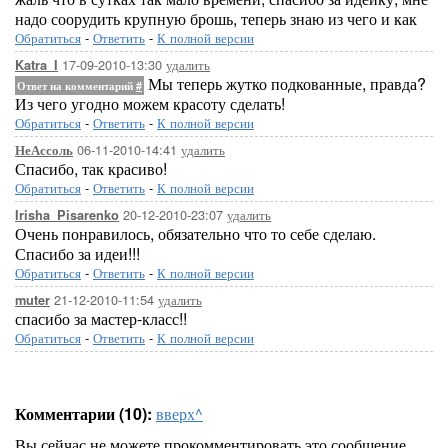
надо соорудить крупную брошь, теперь знаю из чего и как
Обратиться
-
Ответить
-
К полной версии
17-09-2010-13:30
удалить
Katra_I
Мы теперь жутко подкованные, правда?
Ответ на комментарий
#
Из чего угодно можем красоту сделать!
Обратиться
-
Ответить
-
К полной версии
06-11-2010-14:41
удалить
НеАссоль
Спасибо, так красиво!
Обратиться
-
Ответить
-
К полной версии
20-12-2010-23:07
удалить
Irisha_Pisarenko
Очень понравилось, обязательно что то себе сделаю.
Спасибо за идеи!!!
Обратиться
-
Ответить
-
К полной версии
21-12-2010-11:54
удалить
muter
спасибо за мастер-класс!!
Обратиться
-
Ответить
-
К полной версии
Комментарии (10):
вверх^
Вы сейчас не можете прокомментировать это сообщение.