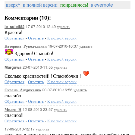
вверх^
к полной версии
понравилось!
в evernote
Комментарии (10):
17-07-2010-12:49
удалить
le_soleil82
Красота!
Обратиться
-
Ответить
-
К полной версии
19-07-2010-16:37
удалить
Катерина_Рукодельная
Здорово! Спасибо!
Обратиться
-
Ответить
-
К полной версии
20-07-2010-11:55
удалить
Marguwa
Сколько красивостей!!! Спасибочки!!
Обратиться
-
Ответить
-
К полной версии
20-07-2010-16:56
удалить
Оксана_Андрусенко
спасибо
Обратиться
-
Ответить
-
К полной версии
12-08-2010-23:57
удалить
Милен_Н
спасибо!!
Обратиться
-
Ответить
-
К полной версии
17-09-2010-12:17
удалить
жаль что в сутках так мало времени, спасибо за идейку, мне