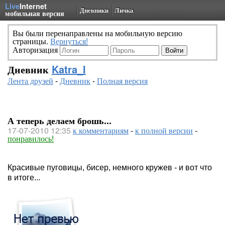
Live
Internet
Дневники
Личка
мобильная версия
Вы были перенаправлены на мобильную версию
страницы.
Вернуться!
Авторизация
Дневник
Katra_I
Лента друзей
-
Дневник
-
Полная версия
А теперь делаем брошь...
17-07-2010 12:35
к комментариям
-
к полной версии
-
понравилось!
Красивые пуговицы, бисер, немного кружев - и вот что
в итоге...