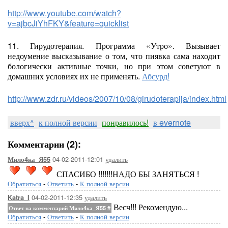
http://www.youtube.com/watch?
v=ajbcJiYhFKY&feature=quicklist
11. Гирудотерапия. Программа «Утро». Вызывает
недоумение высказывание о том, что пиявка сама находит
бологически активные точки, но при этом советуют в
домашних условиях их не применять.
Абсурд!
http://www.zdr.ru/videos/2007/10/08/girudoterapija/index.html
вверх^
к полной версии
понравилось!
в evernote
Комментарии (2):
04-02-2011-12:01
удалить
Мило4ка_Я55
СПАСИБО !!!!!!!НАДО БЫ ЗАНЯТЬСЯ !
Обратиться
-
Ответить
-
К полной версии
04-02-2011-12:35
удалить
Katra_I
Весч!!! Рекомендую...
Ответ на комментарий Мило4ка_Я55
#
Обратиться
-
Ответить
-
К полной версии