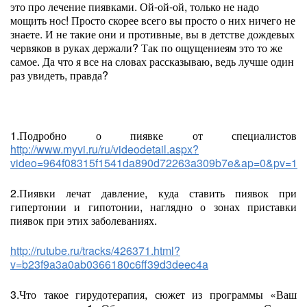
это про лечение пиявками. Ой-ой-ой, только не надо
мощить нос! Просто скорее всего вы просто о них ничего не
знаете. И не такие они и противные, вы в детстве дождевых
червяков в руках держали? Так по ощущениеям это то же
самое. Да что я все на словах рассказываю, ведь лучше один
раз увидеть, правда?
1.Подробно о пиявке от специалистов
http://www.myvi.ru/ru/videodetail.aspx?
video=964f08315f1541da890d72263a309b7e&ap=0&pv=1
2.Пиявки лечат давление, куда ставить пиявок при
гипертонии и гипотонии, наглядно о зонах приставки
пиявок при этих заболеваниях.
http://rutube.ru/tracks/426371.html?
v=b23f9a3a0ab0366180c6ff39d3deec4a
3.Что такое гирудотерапия, сюжет из программы «Ваш