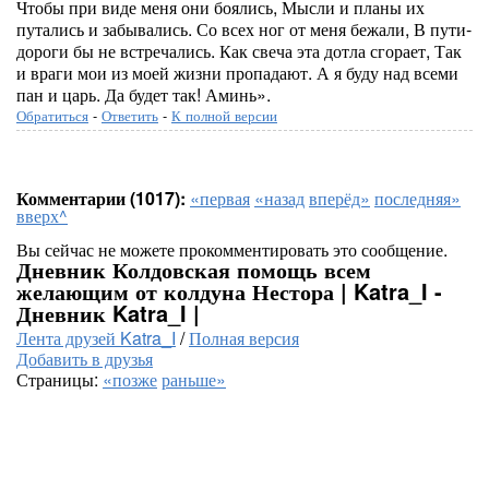
Чтобы при виде меня они боялись, Мысли и планы их
путались и забывались. Со всех ног от меня бежали, В пути-
дороги бы не встречались. Как свеча эта дотла сгорает, Так
и враги мои из моей жизни пропадают. А я буду над всеми
пан и царь. Да будет так! Аминь».
Обратиться
-
Ответить
-
К полной версии
Комментарии (1017):
«первая
«назад
вперёд»
последняя»
вверх^
Вы сейчас не можете прокомментировать это сообщение.
Дневник Колдовская помощь всем
желающим от колдуна Нестора | Katra_I -
Дневник Katra_I |
Лента друзей Katra_I
/
Полная версия
Добавить в друзья
Страницы:
«позже
раньше»