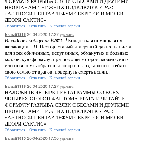
ФОРМУЛУ РАЗРЫВА СВЯЗИ С БЕСАМИ И ДРУГИМИ
НЕОРГАНАМИ НИЖНИХ ПОДКЛЮЧЕК 7 РАЗ:
«АЭТНОСИ ПЕНТААЛЬФУМ СЕКРЕТОСИ МЕЛЕИ
ДЕОРИ САКТИС»
Обратиться
-
Ответить
-
К полной версии
20-04-2020-17:27
удалить
Белый1815
Исходное сообщение Katra_I
Колдовская помощь всем
желающим... Я, Нестор, старый и мертвый давно, написал
для всех обиженных, испуганных, обманутых и больных
колдовскую формулу, при помощи которой, можно снять
или повернуть обратно заговор и сглаз, защитить себя и
свою семью от врагов, повернуть смерть вспять.
Обратиться
-
Ответить
-
К полной версии
20-04-2020-17:27
удалить
Белый1815
НАЛОЖИТЕ ЧЕТЫРЕ ПЕНТАГРАММЫ СО ВСЕХ
ЧЕТЫРЕХ СТОРОН ФАНТОМА ВРАГА И ЧИТАЙТЕ
ФОРМУЛУ РАЗРЫВА СВЯЗИ С БЕСАМИ И ДРУГИМИ
НЕОРГАНАМИ НИЖНИХ ПОДКЛЮЧЕК 7 РАЗ:
«АЭТНОСИ ПЕНТААЛЬФУМ СЕКРЕТОСИ МЕЛЕИ
ДЕОРИ САКТИС»
Обратиться
-
Ответить
-
К полной версии
20-04-2020-17:30
удалить
Белый1815