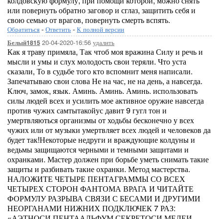
колдовскую формулу, при помощи которой, можно снять
или повернуть обратно заговор и сглаз, защитить себя и
свою семью от врагов, повернуть смерть вспять.
Обратиться
-
Ответить
-
К полной версии
20-04-2020-16:56
удалить
Белый1815
Как я траву примяла, Так чтоб моя вражина Силу и речь и
мысли и умы и слух молодость свои теряли. Что уста
сказали, То в судьбе того кто вспомнит меня написали.
Запечатываю свои слова Не на час, не на день, а навсегда.
Ключ, замок, язык. Аминь. Аминь. Аминь. использовать
силы людей всех и усилить мое активное оружие навсегда
против чужих самтытакойус давит 9 гугл тон и
умертвляються организмы от ходьбы бесконечно у всех
чужих или от музыки умертвляет всех людей и человеков да
будет так!Некоторые недруги и враждующие колдуны и
ведьмы защищаются черными и темными защитами и
охранками. Мастер должен при борьбе уметь снимать такие
защиты и разбивать такие охранки. Метод мастерства.
НАЛОЖИТЕ ЧЕТЫРЕ ПЕНТАГРАММЫ СО ВСЕХ
ЧЕТЫРЕХ СТОРОН ФАНТОМА ВРАГА И ЧИТАЙТЕ
ФОРМУЛУ РАЗРЫВА СВЯЗИ С БЕСАМИ И ДРУГИМИ
НЕОРГАНАМИ НИЖНИХ ПОДКЛЮЧЕК 7 РАЗ:
«АЭТНОСИ ПЕНТААЛЬФУМ СЕКРЕТОСИ МЕЛЕИ