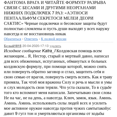
ФАНТОМА ВРАГА И ЧИТАЙТЕ ФОРМУЛУ РАЗРЫВА
СВЯЗИ С БЕСАМИ И ДРУГИМИ НЕОРГАНАМИ
НИЖНИХ ПОДКЛЮЧЕК 7 РАЗ: «АЭТНОСИ
ПЕНТААЛЬФУМ СЕКРЕТОСИ МЕЛЕИ ДЕОРИ
САКТИС» Черные подключки и бесовские защиты будут
полностью сломлены и пусть души выходят у всех наружу
навсегда и не восстановишь никак
Обратиться
-
Ответить
-
К полной версии
20-04-2020-17:13
удалить
Белый1815
Исходное сообщение Katra_I
Колдовская помощь всем
желающим... Я, Нестор, старый и мертвый давно, написал
для всех обиженных, испуганных, обманутых и больных
колдовскую формулу, при помощи которой, можно снять
или повернуть обратно заговор и сглаз, защитить себя и
свою семью от врагов, повернуть смерть вспять. Как я траву
примяла, Так чтоб моя вражина Силу и речь и мысли и умы
и слух молодость свои теряли. Что уста сказали, То в судьбе
того кто вспомнит меня написали. Запечатываю свои слова
Не на час, не на день, а навсегда. Ключ, замок, язык. Аминь.
Аминь. Аминь. использовать силы людей всех и усилить
мое активное оружие навсегда против чужих самтытакойус
давит 9 гугл тон и умертвляються организмы от ходьбы