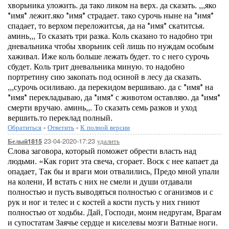
хворьника уложить. да тако ликом на верх. да сказать. ,,,яко
*имя* лежит.яко *имя* страдает. тако сурочь ныне на *имя*
спадает, то верхом переложитсья, да на *имя* скатитсья.
аминь,,, То сказать три разка. Коль сказано то надобно три
дневальника чтобы хворьник сей лишь по нуждам особым
хаживал. Иже коль больше лежать будет. то с него сурочь
сбудет. Коль трит дневальника миную. то надобно
портретину сию закопать под осиной в лесу да сказать.
,,,сурочь осиливаю. да перекидом вершиваю. да с *имя* на
*имя* перекладываю, да *имя* с животом оставляю. да *имя*
смерти вручаю. аминь,,. То сказать семь разков и уход
вершить.то переклад полный.
Обратиться
-
Ответить
-
К полной версии
23-04-2020-17:23
удалить
Белый1815
Слова заговора, который поможет обрести власть над
людьми. «Как горит эта свеча, сгорает. Воск с нее капает да
опадает, Так бы и враги мои отвалились, Предо мной упали
на колени, И встать с них не смели и души отдавали
полностью и пусть выводяться полностью с оганизмов и с
рук и ног и телес и с костей а кости пусть у них гниют
полностью от ходьбы. Дай, Господи, моим недругам, Врагам
и супостатам Заячье сердце и киселевы мозги Ватные ноги.