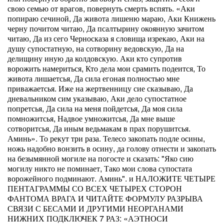
свою семью от врагов, повернуть смерть вспять. «Аки
попираю сечиной, Да живота лишеню мараю, Аки Книжень
черну почитом читаю, Да псалтырину окоянную зачитом
читаю, Да из сего Черносказа я словища изрекаю, Аки на
душу супостатную, на сотворину ведовскую, Да на
делищину иную да колдовскую. Аки кто супротив
ворожить намериться, Кто дела мои срамить подеится, То
живота лишаетсья, Да сила егоная полностью мне
приважаетсья. Иже на жертвенницу сие сказываю, Да
дневальником сим указываю, Аки дело супостатное
попретсья, Да сила на меня пойдетсья, Да моя сила
помножитсья, Надвое умножитсья, Да мне выше
сотворитсья, Да иным ведьмакам в прах порушитсья.
Аминь». То рекут три раза. Телесо закопать подле осины,
ножь надобно вонзить в осину, да голову отнести и закопать
на безымянной могиле на погосте и сказать: "Яко сию
могилу никто не поминает, Тако мои слова супостата
ворожейного подминают. Аминь". и НАЛОЖИТЕ ЧЕТЫРЕ
ПЕНТАГРАММЫ СО ВСЕХ ЧЕТЫРЕХ СТОРОН
ФАНТОМА ВРАГА И ЧИТАЙТЕ ФОРМУЛУ РАЗРЫВА
СВЯЗИ С БЕСАМИ И ДРУГИМИ НЕОРГАНАМИ
НИЖНИХ ПОДКЛЮЧЕК 7 РАЗ: «АЭТНОСИ