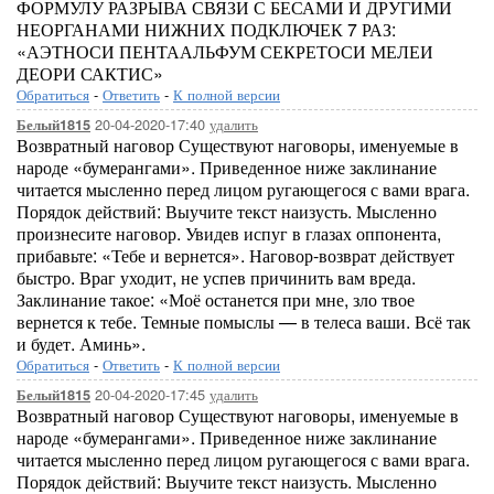
ФОРМУЛУ РАЗРЫВА СВЯЗИ С БЕСАМИ И ДРУГИМИ
НЕОРГАНАМИ НИЖНИХ ПОДКЛЮЧЕК 7 РАЗ:
«АЭТНОСИ ПЕНТААЛЬФУМ СЕКРЕТОСИ МЕЛЕИ
ДЕОРИ САКТИС»
Обратиться
-
Ответить
-
К полной версии
20-04-2020-17:40
удалить
Белый1815
Возвратный наговор Существуют наговоры, именуемые в
народе «бумерангами». Приведенное ниже заклинание
читается мысленно перед лицом ругающегося с вами врага.
Порядок действий: Выучите текст наизусть. Мысленно
произнесите наговор. Увидев испуг в глазах оппонента,
прибавьте: «Тебе и вернется». Наговор-возврат действует
быстро. Враг уходит, не успев причинить вам вреда.
Заклинание такое: «Моё останется при мне, зло твое
вернется к тебе. Темные помыслы — в телеса ваши. Всё так
и будет. Аминь».
Обратиться
-
Ответить
-
К полной версии
20-04-2020-17:45
удалить
Белый1815
Возвратный наговор Существуют наговоры, именуемые в
народе «бумерангами». Приведенное ниже заклинание
читается мысленно перед лицом ругающегося с вами врага.
Порядок действий: Выучите текст наизусть. Мысленно