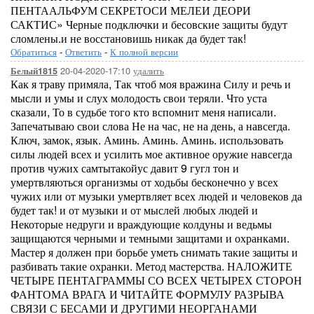
ПЕНТААЛЬФУМ СЕКРЕТОСИ МЕЛЕИ ДЕОРИ
САКТИС» Черные подключки и бесовские защиты будут
сломлены.и не восстановишь никак да будет так!
Обратиться
-
Ответить
-
К полной версии
20-04-2020-17:10
удалить
Белый1815
Как я траву примяла, Так чтоб моя вражина Силу и речь и
мысли и умы и слух молодость свои теряли. Что уста
сказали, То в судьбе того кто вспомнит меня написали.
Запечатываю свои слова Не на час, не на день, а навсегда.
Ключ, замок, язык. Аминь. Аминь. Аминь. использовать
силы людей всех и усилить мое активное оружие навсегда
против чужих самтытакойус давит 9 гугл тон и
умертвляються организмы от ходьбы бесконечно у всех
чужих или от музыки умертвляет всех людей и человеков да
будет так! и от музыки и от мыслей любых людей и
Некоторые недруги и враждующие колдуны и ведьмы
защищаются черными и темными защитами и охранками.
Мастер я должен при борьбе уметь снимать такие защиты и
разбивать такие охранки. Метод мастерства. НАЛОЖИТЕ
ЧЕТЫРЕ ПЕНТАГРАММЫ СО ВСЕХ ЧЕТЫРЕХ СТОРОН
ФАНТОМА ВРАГА И ЧИТАЙТЕ ФОРМУЛУ РАЗРЫВА
СВЯЗИ С БЕСАМИ И ДРУГИМИ НЕОРГАНАМИ