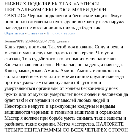
НИЖНИХ ПОДКЛЮЧЕК 7 РАЗ: «АЭТНОСИ
ПЕНТААЛЬФУМ СЕКРЕТОСИ МЕЛЕИ ДЕОРИ
САКТИС» Черные подключки и бесовские защиты будут
полностью сломлены и пусть души выходят у всех наружу
навсегда и не восстановишь никак да будет так!
Обратиться
-
Ответить
-
К полной версии
20-04-2020-17:12
удалить
Белый1815
Как я траву примяла, Так чтоб моя вражина Силу и речь и
мысли и умы и слух молодость свои теряли. Что уста
сказали, То в судьбе того кто вспомнит меня написали.
Запечатываю свои слова Не на час, не на день, а навсегда.
Ключ, замок, язык. Аминь. Аминь. Аминь. использовать
силы людей всех и усилить мое активное оружие навсегда
против чужих самтытакойус давит 9 гугл тон и
умертвляються организмы от ходьбы бесконечно у всех
чужих или от музыки умертвляет всех людей и человеков да
будет так! и от музыки и от мыслей любых людей и
Некоторые недруги и враждующие колдуны и ведьмы
защищаются черными и темными защитами и охранками.
Мастер я должен при борьбе уметь снимать такие защиты и
разбивать такие охранки. Метод мастерства. НАЛОЖИТЕ
ЧЕТЫРЕ ПЕНТАГРАММЫ СО ВСЕХ ЧЕТЫРЕХ СТОРОН