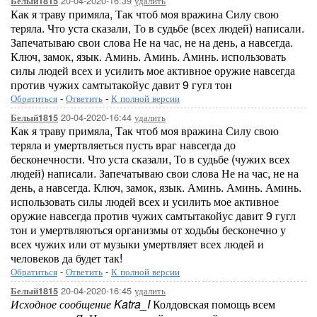
20-04-2020-16:39
удалить
Белый1815
Как я траву примяла, Так чтоб моя вражина Силу свою
теряла. Что уста сказали, То в судьбе (всех людей) написали.
Запечатываю свои слова Не на час, не на день, а навсегда.
Ключ, замок, язык. Аминь. Аминь. Аминь. использовать
силы людей всех и усилить мое активное оружие навсегда
против чужих самтытакойус давит 9 гугл тон
Обратиться
-
Ответить
-
К полной версии
20-04-2020-16:44
удалить
Белый1815
Как я траву примяла, Так чтоб моя вражина Силу свою
теряла и умертвляеться пусть враг навсегда до
бесконечности. Что уста сказали, То в судьбе (чужих всех
людей) написали. Запечатываю свои слова Не на час, не на
день, а навсегда. Ключ, замок, язык. Аминь. Аминь. Аминь.
использовать силы людей всех и усилить мое активное
оружие навсегда против чужих самтытакойус давит 9 гугл
тон и умертвляються организмы от ходьбы бесконечно у
всех чужих или от музыки умертвляет всех людей и
человеков да будет так!
Обратиться
-
Ответить
-
К полной версии
20-04-2020-16:45
удалить
Белый1815
Исходное сообщение Katra_I
Колдовская помощь всем