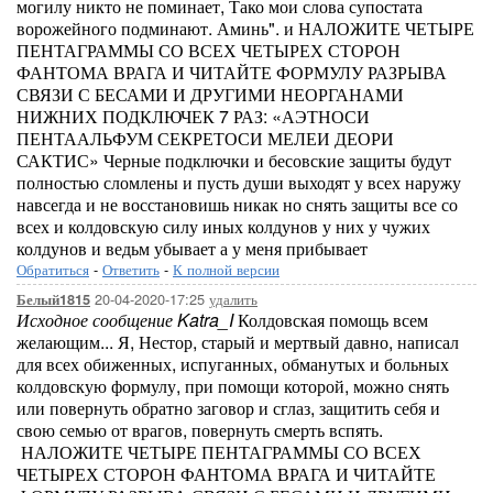
могилу никто не поминает, Тако мои слова супостата
ворожейного подминают. Аминь". и НАЛОЖИТЕ ЧЕТЫРЕ
ПЕНТАГРАММЫ СО ВСЕХ ЧЕТЫРЕХ СТОРОН
ФАНТОМА ВРАГА И ЧИТАЙТЕ ФОРМУЛУ РАЗРЫВА
СВЯЗИ С БЕСАМИ И ДРУГИМИ НЕОРГАНАМИ
НИЖНИХ ПОДКЛЮЧЕК 7 РАЗ: «АЭТНОСИ
ПЕНТААЛЬФУМ СЕКРЕТОСИ МЕЛЕИ ДЕОРИ
САКТИС» Черные подключки и бесовские защиты будут
полностью сломлены и пусть души выходят у всех наружу
навсегда и не восстановишь никак но снять защиты все со
всех и колдовскую силу иных колдунов у них у чужих
колдунов и ведьм убывает а у меня прибывает
Обратиться
-
Ответить
-
К полной версии
20-04-2020-17:25
удалить
Белый1815
Исходное сообщение Katra_I
Колдовская помощь всем
желающим... Я, Нестор, старый и мертвый давно, написал
для всех обиженных, испуганных, обманутых и больных
колдовскую формулу, при помощи которой, можно снять
или повернуть обратно заговор и сглаз, защитить себя и
свою семью от врагов, повернуть смерть вспять.
НАЛОЖИТЕ ЧЕТЫРЕ ПЕНТАГРАММЫ СО ВСЕХ
ЧЕТЫРЕХ СТОРОН ФАНТОМА ВРАГА И ЧИТАЙТЕ