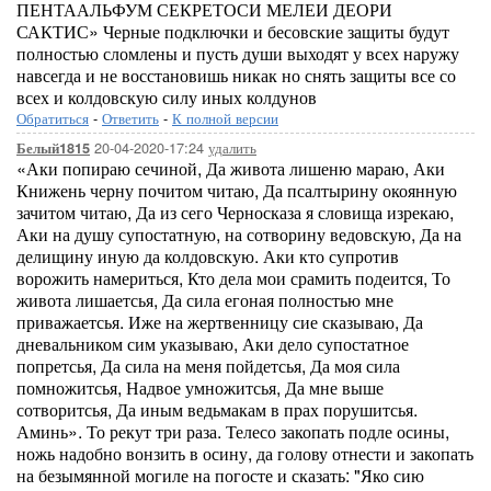
ПЕНТААЛЬФУМ СЕКРЕТОСИ МЕЛЕИ ДЕОРИ
САКТИС» Черные подключки и бесовские защиты будут
полностью сломлены и пусть души выходят у всех наружу
навсегда и не восстановишь никак но снять защиты все со
всех и колдовскую силу иных колдунов
Обратиться
-
Ответить
-
К полной версии
20-04-2020-17:24
удалить
Белый1815
«Аки попираю сечиной, Да живота лишеню мараю, Аки
Книжень черну почитом читаю, Да псалтырину окоянную
зачитом читаю, Да из сего Черносказа я словища изрекаю,
Аки на душу супостатную, на сотворину ведовскую, Да на
делищину иную да колдовскую. Аки кто супротив
ворожить намериться, Кто дела мои срамить подеится, То
живота лишаетсья, Да сила егоная полностью мне
приважаетсья. Иже на жертвенницу сие сказываю, Да
дневальником сим указываю, Аки дело супостатное
попретсья, Да сила на меня пойдетсья, Да моя сила
помножитсья, Надвое умножитсья, Да мне выше
сотворитсья, Да иным ведьмакам в прах порушитсья.
Аминь». То рекут три раза. Телесо закопать подле осины,
ножь надобно вонзить в осину, да голову отнести и закопать
на безымянной могиле на погосте и сказать: "Яко сию