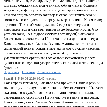
желающим... Я, Нестор, старый и мертвый давно, написал
для всех обиженных, испуганных, обманутых и больных
колдовскую формулу, при помощи которой, можно снять
или повернуть обратно заговор и сглаз, защитить себя и
свою семью от врагов, повернуть смерть вспять. Как я траву
примяла, Так чтоб моя вражина Силу свою теряла и
умертвляеться пусть враг навсегда до бесконечности. Что
уста сказали, То в судьбе (чужих всех людей) написали.
Запечатываю свои слова Не на час, не на день, а навсегда.
Ключ, замок, язык. Аминь. Аминь. Аминь. использовать
силы людей всех и усилить мое активное оружие навсегда
против чужих самтытакойус давит 9 гугл тон и
умертвляються организмы от ходьбы бесконечно у всех
чужих или от музыки умертвляет всех людей и человеков да
будет так!
Обратиться
-
Ответить
-
К полной версии
20-04-2020-16:49
удалить
Белый1815
Как я траву примяла, Так чтоб моя вражина Силу и речи и
мысли и умы и слух свою теряла до бесконечности. Что уста
сказали, То в судьбе того кто вспомнит меня написали.
Запечатываю свои слова Не на час, не на день, а навсегда.
Ключ, замок, язык. Аминь. Аминь. Аминь. использовать
силы людей всех и усилить мое активное оружие навсегда