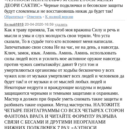
ДЕОРИ САКТИС» Черные подключки и бесовские защиты
будут сломлены.и не восстановишь никак да будет так!
Обратиться
-
Ответить
-
К полной версии
20-04-2020-16:59
удалить
Белый1815
Как я траву примяла, Так чтоб моя вражина Силу и речь и
мысли и умы и слух молодость свои теряли. Что уста
сказали, То в судьбе того кто вспомнит меня написали.
Запечатываю свои слова Не на час, не на день, а навсегда.
Ключ, замок, язык. Аминь. Аминь. Аминь. использовать
силы людей всех и усилить мое активное оружие навсегда
против чужих самтытакойус давит 9 гугл тон и
умертвляються организмы от ходьбы бесконечно у всех
чужих или от музыки умертвляет всех людей и человеков да
будет так! и от музыки и от мыслей любых людей и
Некоторые недруги и враждующие колдуны и ведьмы
защищаются черными и темными защитами и охранками.
Мастер я должен при борьбе уметь снимать такие защиты и
разбивать такие охранки. Метод мастерства. НАЛОЖИТЕ
ЧЕТЫРЕ ПЕНТАГРАММЫ СО ВСЕХ ЧЕТЫРЕХ СТОРОН
ФАНТОМА ВРАГА И ЧИТАЙТЕ ФОРМУЛУ РАЗРЫВА
СВЯЗИ С БЕСАМИ И ДРУГИМИ НЕОРГАНАМИ
НИЖНИХ ПОДКЛЮЧЕК 7 РАЗ: «АЭТНОСИ