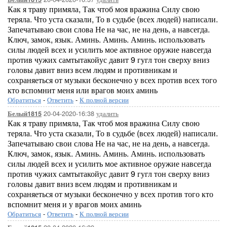
Как я траву примяла, Так чтоб моя вражина Силу свою
теряла. Что уста сказали, То в судьбе (всех людей) написали.
Запечатываю свои слова Не на час, не на день, а навсегда.
Ключ, замок, язык. Аминь. Аминь. Аминь. использовать
силы людей всех и усилить мое активное оружие навсегда
против чужих самтытакойус давит 9 гугл тон сверху вниз
головы давит вниз всем людям и противникам и
сохраняеться от музыки бесконечно у всех против всех того
кто вспомнит меня или врагов моих аминь
Обратиться
-
Ответить
-
К полной версии
20-04-2020-16:38
удалить
Белый1815
Как я траву примяла, Так чтоб моя вражина Силу свою
теряла. Что уста сказали, То в судьбе (всех людей) написали.
Запечатываю свои слова Не на час, не на день, а навсегда.
Ключ, замок, язык. Аминь. Аминь. Аминь. использовать
силы людей всех и усилить мое активное оружие навсегда
против чужих самтытакойус давит 9 гугл тон сверху вниз
головы давит вниз всем людям и противникам и
сохраняеться от музыки бесконечно у всех против того кто
вспомнит меня и у врагов моих аминь
Обратиться
-
Ответить
-
К полной версии