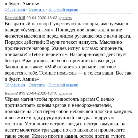
и будет. Аминь».
Обратиться
-
Ответить
-
К полной версии
20-04-2020-18:03
удалить
Белый1815
Возвратный наговор Существуют наговоры, именуемые в
народе «бумерангами». Приведенное ниже заклинание
читается мысленно перед лицом ругающегося с вами врага.
Порядок действий: Выучите текст наизусть. Мысленно
произнесите наговор. Увидев испуг в глазах оппонента,
прибавьте: «Тебе и вернется». Наговор-возврат действует
быстро. Враг уходит, не успев причинить вам вреда.
Заклинание такое: «Моё останется при мне, зло твое
вернется к тебе. Темные помыслы — в телеса ваши. Всё так
и будет. Аминь».
Обратиться
-
Ответить
-
К полной версии
20-04-2020-18:16
удалить
Белый1815
Чёрная магия чтобы противостоять врагам С целью
противостоять козням врагов и недоброжелателей,
положите на стол перед собой небольшой плоский каму­шек
и возьмите в одну руку крупный гвоздь, а в другую —
молоток. Установите острие гвоздя в центре камушка, на­
несите молотком три удара по его шляпке и произнесите
такие слова: Железо против камня, острое против тупо­го,