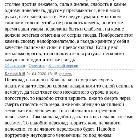
стоячее против лежачего, сила в железе, слабость в камне,
одному повелевать, другому пресмыкаться, все в моих
руках, все в моей власти. Не следует ударять мо­лотком
слишком сильно, чтобы не расколоть камень, но в то же
время ваши удары не должны быть и слабыми: на камне
должна остаться отметина от острия гвоздя. Под­бросьте этот
камень своему недоброжелателю, а гвоздь храните у себя в
качестве талисмана силы и превосходства. Если у вас
несколько врагов, то используйте для ритуала несколько
камушков и один и тот же гвоздь.
Обратиться
-
Ответить
-
К полной версии
21-04-2020-18:15
удалить
Белый1815
Переклад на живого. Коль на кого смертная сурочь
накинута да то лекари своими лекаринами то силой осилить
немогут. да тако тянет сего несчастного сурочь в земь
погостную. то надобно откид вершить. иже то смерть через
смерть отделать есть мера. иже коль обещано могильной
земле житина человечия. то от обещаного отречения
невозыметь. Тако коль надобно дать. то коль недашь. то само
возьмет. То надобно переклад творить. коль на живого
наложено. то на живого переложено будет. Надобно
портретину неугодного человечины то под ложем