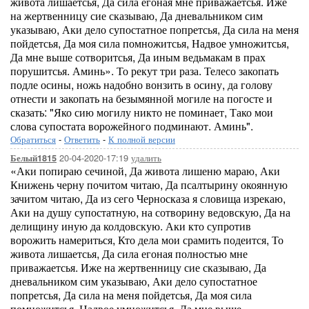
живота лишаетсья, Да сила егоная мне приважаетсья. Иже
на жертвенницу сие сказываю, Да дневальником сим
указываю, Аки дело супостатное попретсья, Да сила на меня
пойдетсья, Да моя сила помножитсья, Надвое умножитсья,
Да мне выше сотворитсья, Да иным ведьмакам в прах
порушитсья. Аминь». То рекут три раза. Телесо закопать
подле осины, ножь надобно вонзить в осину, да голову
отнести и закопать на безымянной могиле на погосте и
сказать: "Яко сию могилу никто не поминает, Тако мои
слова супостата ворожейного подминают. Аминь".
Обратиться
-
Ответить
-
К полной версии
20-04-2020-17:19
удалить
Белый1815
«Аки попираю сечиной, Да живота лишеню мараю, Аки
Книжень черну почитом читаю, Да псалтырину окоянную
зачитом читаю, Да из сего Черносказа я словища изрекаю,
Аки на душу супостатную, на сотворину ведовскую, Да на
делищину иную да колдовскую. Аки кто супротив
ворожить намериться, Кто дела мои срамить подеится, То
живота лишаетсья, Да сила егоная полностью мне
приважаетсья. Иже на жертвенницу сие сказываю, Да
дневальником сим указываю, Аки дело супостатное
попретсья, Да сила на меня пойдетсья, Да моя сила
помножитсья, Надвое умножитсья, Да мне выше