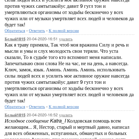
против чужих самтытакойус давит 9 гугл тон и
умертвляються организмы от ходьбы бесконечно у всех
чужих или от музыки умертвляет всех людей и человеков да
будет так!
Обратиться
-
Ответить
-
К полной версии
20-04-2020-16:51
удалить
Белый1815
Как я траву примяла, Так чтоб моя вражина Силу и речь и
мысли и умы и слух молодость свои теряли. Что уста
сказали, То в судьбе того кто вспомнит меня написали.
Запечатываю свои слова Не на час, не на день, а навсегда.
Ключ, замок, язык. Аминь. Аминь. Аминь. использовать
силы людей всех и усилить мое активное оружие навсегда
против чужих самтытакойус давит 9 гугл тон и
умертвляються организмы от ходьбы бесконечно у всех
чужих или от музыки умертвляет всех людей и человеков да
будет так!
Обратиться
-
Ответить
-
К полной версии
20-04-2020-16:52
удалить
Белый1815
Исходное сообщение Katra_I
Колдовская помощь всем
желающим... Я, Нестор, старый и мертвый давно, написал
для всех обиженных, испуганных, обманутых и больных