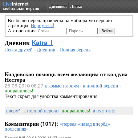
Live
Internet
Дневники
Личка
мобильная версия
Вы были перенаправлены на мобильную версию
страницы.
Вернуться!
Авторизация
Дневник
Katra_I
Лента друзей
-
Дневник
-
Полная версия
Колдовская помощь всем желающим от колдуна
Нестора
26-06-2010 08:27
к комментариям
-
к полной версии
-
понравилось!
Текст скрыт для удобства комментирования
вверх^
к полной версии
понравилось!
в evernote
Комментарии (1017):
«первая
«назад
вперёд»
последняя»
20-04-2020-16:37
удалить
Белый1815