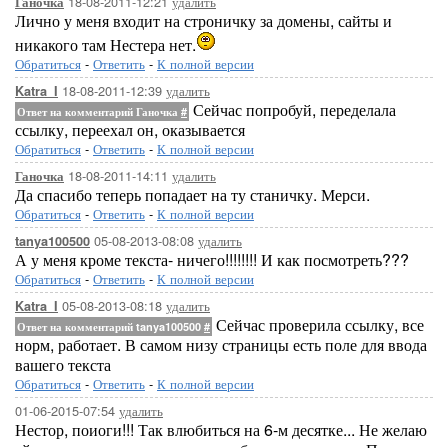
18-08-2011-12:21
удалить
Ганочка
Лично у меня входит на строничку за домены, сайты и
никакого там Нестера нет.
Обратиться
-
Ответить
-
К полной версии
18-08-2011-12:39
удалить
Katra_I
Сейчас попробуй, переделала
Ответ на комментарий Ганочка
#
ссылку, переехал он, оказывается
Обратиться
-
Ответить
-
К полной версии
18-08-2011-14:11
удалить
Ганочка
Да спасибо теперь попадает на ту станичку. Мерси.
Обратиться
-
Ответить
-
К полной версии
05-08-2013-08:08
удалить
tanya100500
А у меня кроме текста- ничего!!!!!!!! И как посмотреть???
Обратиться
-
Ответить
-
К полной версии
05-08-2013-08:18
удалить
Katra_I
Сейчас проверила ссылку, все
Ответ на комментарий tanya100500
#
норм, работает. В самом низу страницы есть поле для ввода
вашего текста
Обратиться
-
Ответить
-
К полной версии
01-06-2015-07:54
удалить
Нестор, поиоги!!! Так влюбиться на 6-м десятке... Не желаю