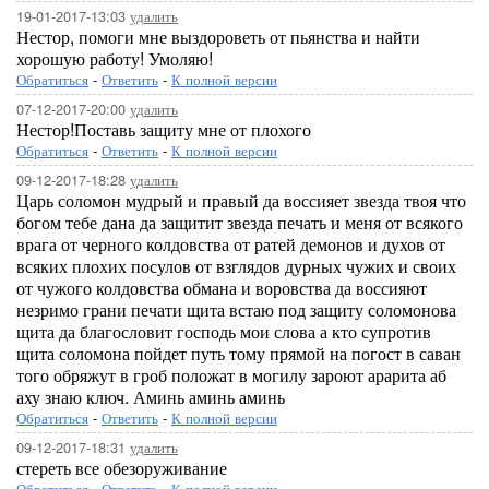
19-01-2017-13:03
удалить
Нестор, помоги мне выздороветь от пьянства и найти
хорошую работу! Умоляю!
Обратиться
-
Ответить
-
К полной версии
07-12-2017-20:00
удалить
Нестор!Поставь защиту мне от плохого
Обратиться
-
Ответить
-
К полной версии
09-12-2017-18:28
удалить
Царь соломон мудрый и правый да воссияет звезда твоя что
богом тебе дана да защитит звезда печать и меня от всякого
врага от черного колдовства от ратей демонов и духов от
всяких плохих посулов от взглядов дурных чужих и своих
от чужого колдовства обмана и воровства да воссияют
незримо грани печати щита встаю под защиту соломонова
щита да благословит господь мои слова а кто супротив
щита соломона пойдет путь тому прямой на погост в саван
того обряжут в гроб положат в могилу зароют арарита аб
аху знаю ключ. Аминь аминь аминь
Обратиться
-
Ответить
-
К полной версии
09-12-2017-18:31
удалить
стереть все обезоруживание
Обратиться
-
Ответить
-
К полной версии