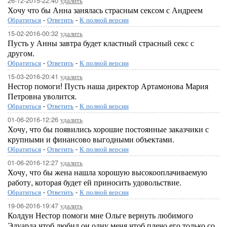
26-12-2015-22:40
удалить
Хочу что бы Анна занялась страсным сексом с Андреем
Обратиться
-
Ответить
-
К полной версии
15-02-2016-00:32
удалить
Пусть у Анны завтра будет кластный страсный секс с
другом.
Обратиться
-
Ответить
-
К полной версии
15-03-2016-20:41
удалить
Нестор помоги! Пусть наша директор Артамонова Мария
Петровна уволится.
Обратиться
-
Ответить
-
К полной версии
01-06-2016-12:26
удалить
Хочу, что бы появились хорошие постоянные заказчики с
крупными и финансово выгодными объектами.
Обратиться
-
Ответить
-
К полной версии
01-06-2016-12:27
удалить
Хочу, что бы жена нашла хорошую высокооплачиваемую
работу, которая будет ей приносить удовольствие.
Обратиться
-
Ответить
-
К полной версии
19-06-2016-19:47
удалить
Колдун Нестор помоги мне Ольге вернуть любимого
Эдуарда чтоб любил он одну меня,чтоб плечо его только со