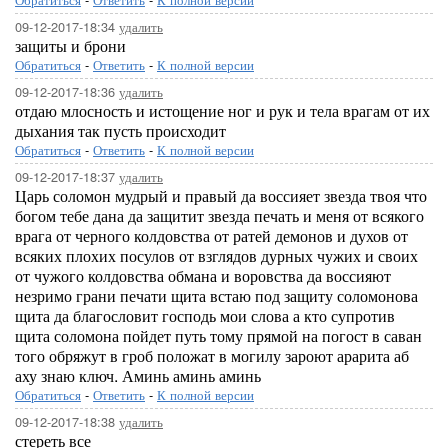
09-12-2017-18:34
удалить
защиты и брони
Обратиться
-
Ответить
-
К полной версии
09-12-2017-18:36
удалить
отдаю млосность и истощение ног и рук и тела врагам от их
дыхания так пусть происходит
Обратиться
-
Ответить
-
К полной версии
09-12-2017-18:37
удалить
Царь соломон мудрый и правый да воссияет звезда твоя что
богом тебе дана да защитит звезда печать и меня от всякого
врага от черного колдовства от ратей демонов и духов от
всяких плохих посулов от взглядов дурных чужих и своих
от чужого колдовства обмана и воровства да воссияют
незримо грани печати щита встаю под защиту соломонова
щита да благословит господь мои слова а кто супротив
щита соломона пойдет путь тому прямой на погост в саван
того обряжут в гроб положат в могилу зароют арарита аб
аху знаю ключ. Аминь аминь аминь
Обратиться
-
Ответить
-
К полной версии
09-12-2017-18:38
удалить
стереть все