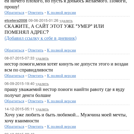
ей ничего плохого, но пусть я добьюсь желаемого. Помоги,
прошу!
Обратиться
-
Ответить
-
К полной версии
09-06-2015-01:26
удалить
etcetera2008
СКАЖИТЕ, А САЙТ ЭТОТ УЖЕ "УМЕР" ИЛИ
ПОМЕНЯЛ АДРЕС?
(Добавил ссылку к себе в дневник)
Обратиться
-
Ответить
-
К полной версии
08-07-2015-07:33
удалить
нестор помоги,меня хотят кинуть не допусти этого и воздаи
всм по справидливости
Обратиться
-
Ответить
-
К полной версии
06-09-2015-19:40
удалить
прашу уважаемий нестор поиоги наийти равоту где я вуду
получат денги болшие
Обратиться
-
Ответить
-
К полной версии
14-12-2015-05:11
удалить
Хочу уже любить и быть любимой... Мужчина моей мечты,
хочу взаимности
Обратиться
-
Ответить
-
К полной версии