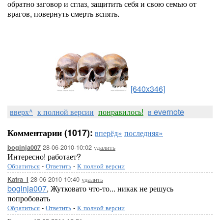
обратно заговор и сглаз, защитить себя и свою семью от
врагов, повернуть смерть вспять.
[640x346]
вверх^
к полной версии
понравилось!
в evernote
Комментарии (1017):
вперёд»
последняя»
28-06-2010-10:02
удалить
boginja007
Интересно! работает?
Обратиться
-
Ответить
-
К полной версии
28-06-2010-10:40
удалить
Katra_I
boginja007
, Жутковато что-то... никак не решусь
попробовать
Обратиться
-
Ответить
-
К полной версии