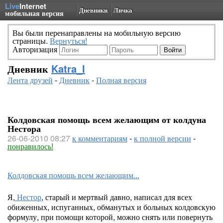
Live
Internet
Дневники
Личка
мобильная версия
Вы были перенаправлены на мобильную версию
страницы.
Вернуться!
Авторизация
Дневник
Katra_I
Лента друзей
-
Дневник
-
Полная версия
Колдовская помощь всем желающим от колдуна
Нестора
26-06-2010 08:27
к комментариям
-
к полной версии
-
понравилось!
Колдовская помощь всем желающим...
Я,
Нестор
, старый и мертвый давно, написал для всех
обиженных, испуганных, обманутых и больных колдовскую
формулу, при помощи которой, можно снять или повернуть