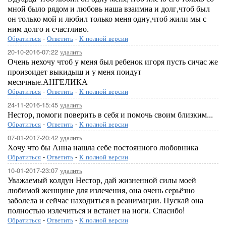
мной было рядом и любовь наша взаимна и долг,чтоб был
он только мой и любил только меня одну,чтоб жили мы с
ним долго и счастливо.
Обратиться
-
Ответить
-
К полной версии
20-10-2016-07:22
удалить
Очень нехочу чтоб у меня был ребенок игоря пусть сичас же
произоидет выкидыш и у меня поидут
месячные.АНГЕЛИКА
Обратиться
-
Ответить
-
К полной версии
24-11-2016-15:45
удалить
Нестор, помоги поверить в себя и помочь своим близким...
Обратиться
-
Ответить
-
К полной версии
07-01-2017-20:42
удалить
Хочу что бы Анна нашла себе постоянного любовника
Обратиться
-
Ответить
-
К полной версии
10-01-2017-23:07
удалить
Уважаемый колдун Нестор, дай жизненной силы моей
любимой женщине для излечения, она очень серьёзно
заболела и сейчас находиться в реанимации. Пускай она
полностью излечиться и встанет на ноги. Спасибо!
Обратиться
-
Ответить
-
К полной версии