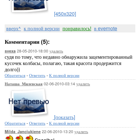
[450x320]
вверх^
к полной версии
понравилось!
в evernote
Комментарии (5):
28-05-2010-18:00
удалить
svexa
судя по тому, что недавно обнаружила зацементированный
кусочек колбасы, полагаю, такая красота продержится
долго))
Обратиться
-
Ответить
-
К полной версии
02-06-2010-03:14
удалить
Наташа_Милевская
[показать]
Обратиться
-
Ответить
-
К полной версии
22-06-2010-13:20
удалить
Milda_Janciukiene