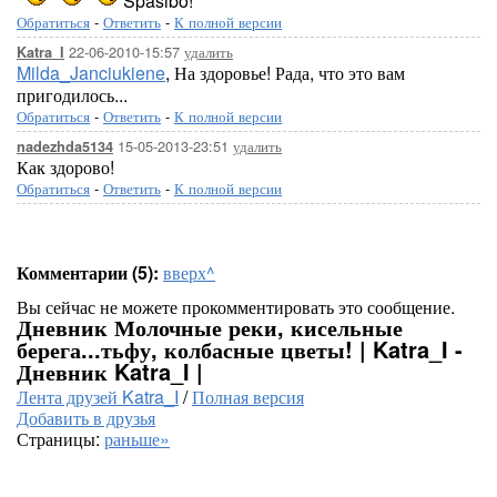
Spasibo!
Обратиться
-
Ответить
-
К полной версии
22-06-2010-15:57
удалить
Katra_I
Milda_Janciukiene
, На здоровье! Рада, что это вам
пригодилось...
Обратиться
-
Ответить
-
К полной версии
15-05-2013-23:51
удалить
nadezhda5134
Как здорово!
Обратиться
-
Ответить
-
К полной версии
Комментарии (5):
вверх^
Вы сейчас не можете прокомментировать это сообщение.
Дневник Молочные реки, кисельные
берега...тьфу, колбасные цветы! | Katra_I -
Дневник Katra_I |
Лента друзей Katra_I
/
Полная версия
Добавить в друзья
Страницы:
раньше»