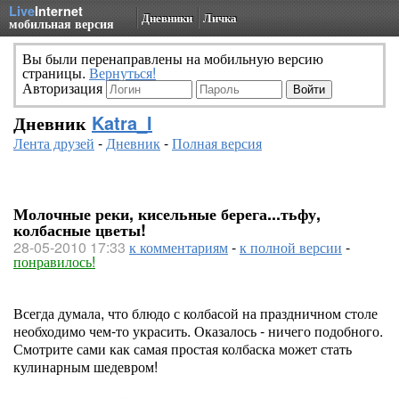
Live
Internet
Дневники
Личка
мобильная версия
Вы были перенаправлены на мобильную версию
страницы.
Вернуться!
Авторизация
Дневник
Katra_I
Лента друзей
-
Дневник
-
Полная версия
Молочные реки, кисельные берега...тьфу,
колбасные цветы!
28-05-2010 17:33
к комментариям
-
к полной версии
-
понравилось!
Всегда думала, что блюдо с колбасой на праздничном столе
необходимо чем-то украсить. Оказалось - ничего подобного.
Смотрите сами как самая простая колбаска может стать
кулинарным шедевром!