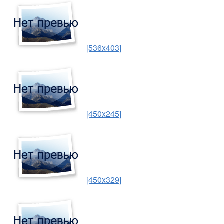
[536x403]
[450x245]
[450x329]