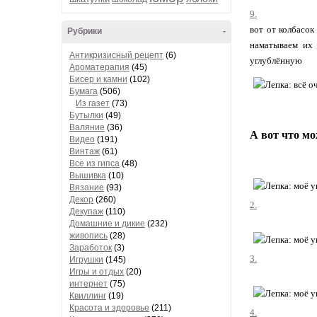
9.
вот от колбасок
Рубрики
-
наматываем их 
Антикризисный рецепт
(6)
углублённую
Ароматерапия
(45)
Бисер и камни
(102)
Бумага
(506)
Из газет
(73)
Бутылки
(49)
Валяние
(36)
А вот что мо
Видео
(191)
Винтаж
(61)
Все из гипса
(48)
Вышивка
(10)
Вязание
(93)
Декор
(260)
2.
Декупаж
(110)
Домашние и дикие
(232)
живопись
(28)
Заработок
(3)
3.
Игрушки
(145)
Игры и отдых
(20)
интернет
(75)
Квиллинг
(19)
Красота и здоровье
(211)
4.