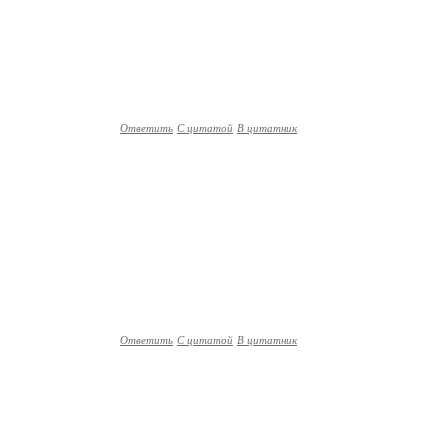
Ответить
С цитатой
В цитатник
Ответить
С цитатой
В цитатник