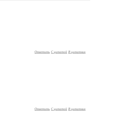
Ответить
С цитатой
В цитатник
Ответить
С цитатой
В цитатник