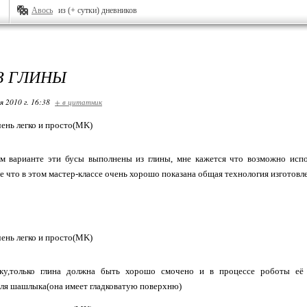
Авось
из (+ сутки) дневников
З ГЛИНЫ
я 2010 г. 16:38
+ в цитатник
ом варианте эти бусы выполнены из глины, мне кажется что возможно испо
ое что в этом мастер-классе очень хорошо показана общая технология изготов
ску,только глина должна быть хорошо смочено и в процессе роботы её
для шашлыка(она имеет гладковатую поверхню)