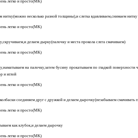
м нитку(можно несколько разной толщины),и слегка вдавливаем,снимаем нитку
ку,скручиваем,и делаем дырку(палочку и места прокола слега смачиваем)
ку,наматываем на палочку,затем бусину прокатываем по гладкой поверхности ч
р и иглой
 колбаски соединяем друг с дружкой и делаем дырочку(незабываем смачивать гл
тываем как клубок,и делаем дырочку