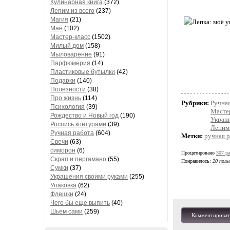
Кулинарная книга
(372)
Лепим из всего
(237)
Магия
(21)
Маё
(102)
Мастер-класс
(1502)
Милый дом
(158)
Мыловарение
(91)
Парфюмерия
(14)
Пластиковые бутылки
(42)
Подарки
(140)
Полезности
(38)
Про жизнь
(114)
Рубрики:
Ручная
Психология
(39)
Масте
Рождество и Новый год
(190)
Украш
Роспись контурами
(39)
Лепим 
Ручная работа
(604)
Метки:
ручная 
Свечи
(63)
симорон
(6)
Процитировано
307 ра
Скрап и пергамано
(55)
Понравилось:
20 поль
Сумки
(37)
Украшения своими руками
(255)
Упаковка
(62)
Флешки
(24)
Чего бы еще выпить
(40)
Шьем сами
(259)
Комментироват