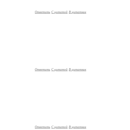
Ответить
С цитатой
В цитатник
Ответить
С цитатой
В цитатник
Ответить
С цитатой
В цитатник