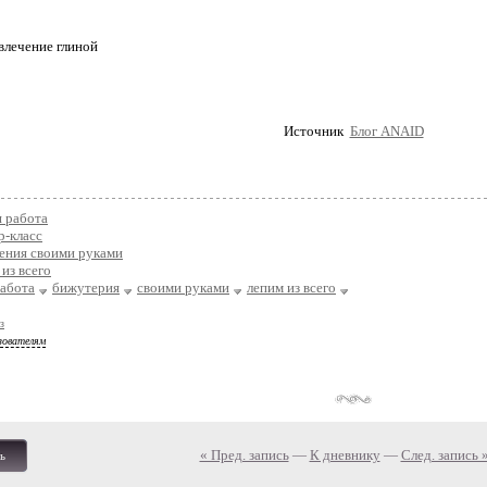
Источник
Блог ANAID
 работа
р-класс
ения своими руками
из всего
работа
бижутерия
своими руками
лепим из всего
з
зователям
« Пред. запись
—
К дневнику
—
След. запись 
ь