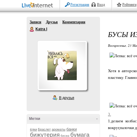
Регистрация
Вход
Рейтинги
Записи
Друзья
Комментарии
Katra I
БУСЫ И
Воскресенье, 23 Ма
Хотя в авторск
пластику. Главн
В друзья
3.
Метки
-
1.делаем колба
вокруг,палочки 
банки
ёлки
Браслет
ароматы
бижутерия
бумага
бисер