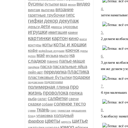
видео
бусины
бутылки
ваза
венок
4.
вязание
винтаж
выпечка
газетные трубочки
гипс
затем наматывае
гифки
декор
декупаж
дети
деньги
здоровье
джинсы
игрушки
имитация
5.
камни
картинки
картон
кино
2.делаем колбас
книги
коты и кошки
коты
контуры
крючок
кофе
кофейные игрушки
куклы
на
маё
музыка
мыло
6.
кулон
сладкое
папье-маше
панно
3.делаем колбас
пасха
пасхальные яйца
парфюм
им же делаем узо
пластика
переделка
пейп-арт
пластиковые бутылки
подарки
подсвечники
подсвечник
про
7.
полимерная глина
жизнь
проволока
4.три маленьких
пряжа
салфетки
рыба
свечи
салат
соленое тесто
сказки
собаки
ткань
8.
сумки
торт
трикотаж
украшение
холодный
упаковка
5.колбаску нама
блюд
цветы
шитье
фарфор
шерсть
юмор
яблоки
шкатулки
шоколад