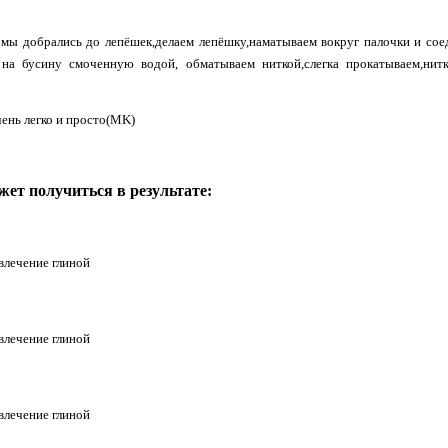
 мы добрались до лепёшек,делаем лепёшку,наматываем вокруг палочки и соед
на бусину смоченную водой, обматываем ниткой,слегка прокатываем,ни
жет получиться в результате: