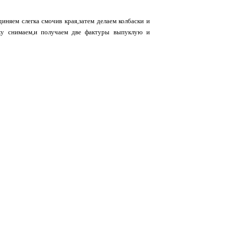
иняем слегка смочив края,затем делаем колбаски и
тку снимаем,и получаем две фактуры выпуклую и