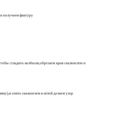
 и получаем фактуру
тобы сгладить колбаски,обрезаем края скальпелем и
ину),и опять скальпелем и иглой делаем узор