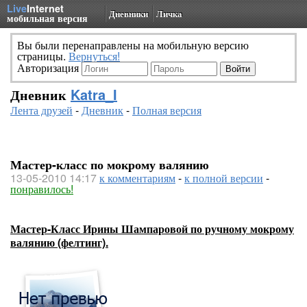
Live
Internet
Дневники
Личка
мобильная версия
Вы были перенаправлены на мобильную версию
страницы.
Вернуться!
Авторизация
Дневник
Katra_I
Лента друзей
-
Дневник
-
Полная версия
Мастер-класс по мокрому валянию
13-05-2010 14:17
к комментариям
-
к полной версии
-
понравилось!
Мастер-Класс Ирины Шампаровой по ручному мокрому
валянию (фелтинг).