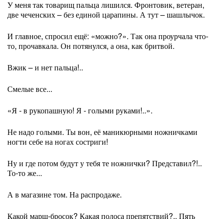
У меня так товарищ пальца лишился. Фронтовик, ветеран,
две чеченских – без единой царапины. А тут – шашлычок.
И главное, спросил ещё: «можно?». Так она проурчала что-
то, прочавкала. Он потянулся, а она, как бритвой.
Вжик – и нет пальца!..
Смелые все...
«Я - в рукопашную! Я - голыми руками!..».
Не надо голыми. Ты вон, её маникюрными ножничками
ногти себе на ногах состриги!
Ну и где потом будут у тебя те ножнички? Представил?!..
То-то же...
А в магазине том. На распродаже.
Какой марш-бросок? Какая полоса препятствий?.. Пять