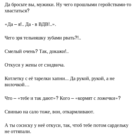
Да бросьте вы, мужики. Ну чего прошлыми геройствами-то
хвастаться?
«Да – я!.. Да - в ВДВ!..».
Чего зря тельняшку зубами рвать?!..
Смелый очень? Так, докажи!..
Откуси у жены от сэндвича.
Котлетку с её тарелки хапни... Да рукой, рукой, а не
вилочкой…
Что – «тебе и так дают»? Кого – «кормят с ложечки»?
Свинью на сало тоже, вон, откармливают.
А ты сосиску у неё откуси, так, чтоб тебе потом сардельку
не оттяпали.