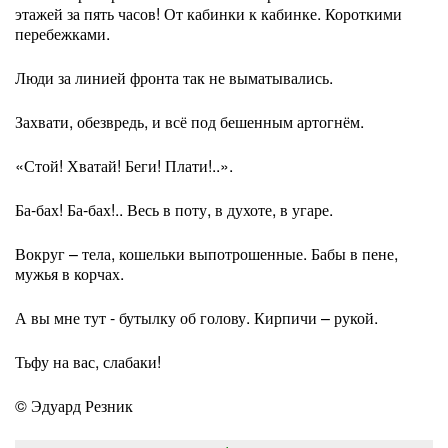
этажей за пять часов! От кабинки к кабинке. Короткими
перебежками.
Люди за линией фронта так не выматывались.
Захвати, обезвредь, и всё под бешенным артогнём.
«Стой! Хватай! Беги! Плати!..».
Ба-бах! Ба-бах!.. Весь в поту, в духоте, в угаре.
Вокруг – тела, кошельки выпотрошенные. Бабы в пене,
мужья в корчах.
А вы мне тут - бутылку об голову. Кирпичи – рукой.
Тьфу на вас, слабаки!
© Эдуард Резник