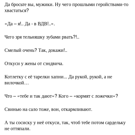
Да бросьте вы, мужики. Ну чего прошлыми геройствами-то
хвастаться?
«Да – я!.. Да - в ВДВ!..».
Чего зря тельняшку зубами рвать?!..
Смелый очень? Так, докажи!..
Откуси у жены от сэндвича.
Котлетку с её тарелки хапни... Да рукой, рукой, а не
вилочкой…
Что – «тебе и так дают»? Кого – «кормят с ложечки»?
Свинью на сало тоже, вон, откармливают.
А ты сосиску у неё откуси, так, чтоб тебе потом сардельку
не оттяпали.