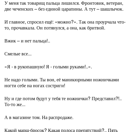
У меня так товарищ пальца лишился. Фронтовик, ветеран,
две чеченских – без единой царапины. А тут – шашлычок.
И главное, спросил ещё: «можно?». Так она проурчала что-
то, прочавкала. Он потянулся, а она, как бритвой.
Вжик – и нет пальца!..
Смелые все...
«Я - в рукопашную! Я - голыми руками!..».
Не надо голыми. Ты вон, её маникюрными ножничками
ногти себе на ногах состриги!
Ну и где потом будут у тебя те ножнички? Представил?!..
То-то же...
А в магазине том. На распродаже.
Какой марш-бросок? Какая полоса препятствий?.. Пять