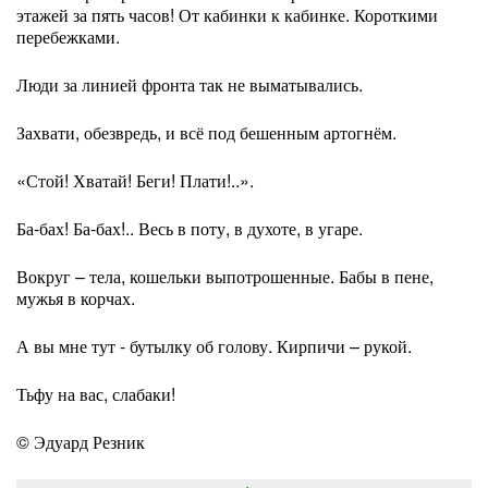
этажей за пять часов! От кабинки к кабинке. Короткими
перебежками.
Люди за линией фронта так не выматывались.
Захвати, обезвредь, и всё под бешенным артогнём.
«Стой! Хватай! Беги! Плати!..».
Ба-бах! Ба-бах!.. Весь в поту, в духоте, в угаре.
Вокруг – тела, кошельки выпотрошенные. Бабы в пене,
мужья в корчах.
А вы мне тут - бутылку об голову. Кирпичи – рукой.
Тьфу на вас, слабаки!
© Эдуард Резник