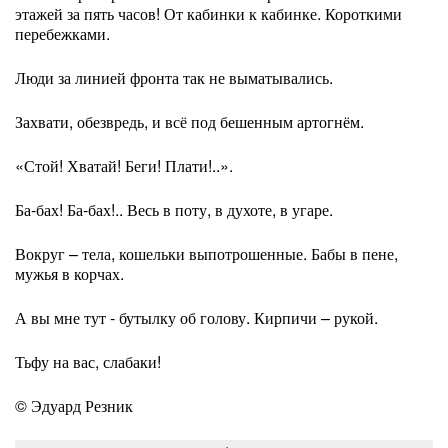
этажей за пять часов! От кабинки к кабинке. Короткими
перебежками.
Люди за линией фронта так не выматывались.
Захвати, обезвредь, и всё под бешенным артогнём.
«Стой! Хватай! Беги! Плати!..».
Ба-бах! Ба-бах!.. Весь в поту, в духоте, в угаре.
Вокруг – тела, кошельки выпотрошенные. Бабы в пене,
мужья в корчах.
А вы мне тут - бутылку об голову. Кирпичи – рукой.
Тьфу на вас, слабаки!
© Эдуард Резник