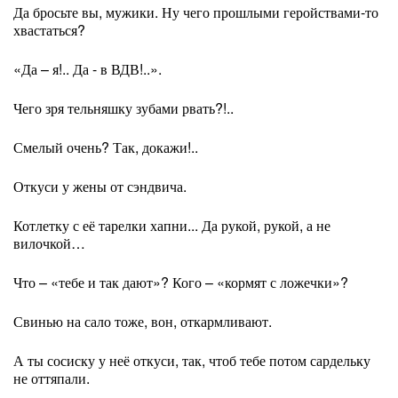
Да бросьте вы, мужики. Ну чего прошлыми геройствами-то
хвастаться?
«Да – я!.. Да - в ВДВ!..».
Чего зря тельняшку зубами рвать?!..
Смелый очень? Так, докажи!..
Откуси у жены от сэндвича.
Котлетку с её тарелки хапни... Да рукой, рукой, а не
вилочкой…
Что – «тебе и так дают»? Кого – «кормят с ложечки»?
Свинью на сало тоже, вон, откармливают.
А ты сосиску у неё откуси, так, чтоб тебе потом сардельку
не оттяпали.