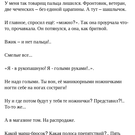
У меня так товарищ пальца лишился. Фронтовик, ветеран,
две чеченских – без единой царапины. А тут – шашлычок.
И главное, спросил ещё: «можно?». Так она проурчала что-
то, прочавкала. Он потянулся, а она, как бритвой.
Вжик – и нет пальца!..
Смелые все...
«Я - в рукопашную! Я - голыми руками!..».
Не надо голыми. Ты вон, её маникюрными ножничками
ногти себе на ногах состриги!
Ну и где потом будут у тебя те ножнички? Представил?!..
То-то же...
А в магазине том. На распродаже.
Какой марш-бросок? Какая полоса препятствий?.. Пять