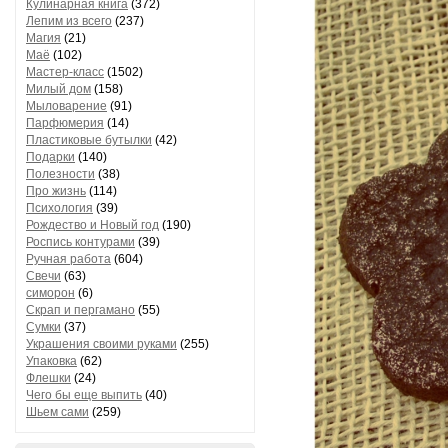
Кулинарная книга
(372)
Лепим из всего
(237)
Магия
(21)
Маё
(102)
Мастер-класс
(1502)
Милый дом
(158)
Мыловарение
(91)
Парфюмерия
(14)
Пластиковые бутылки
(42)
Подарки
(140)
Полезности
(38)
Про жизнь
(114)
Психология
(39)
Рождество и Новый год
(190)
Роспись контурами
(39)
Ручная работа
(604)
Свечи
(63)
симорон
(6)
Скрап и пергамано
(55)
Сумки
(37)
Украшения своими руками
(255)
Упаковка
(62)
Флешки
(24)
Чего бы еще выпить
(40)
Шьем сами
(259)