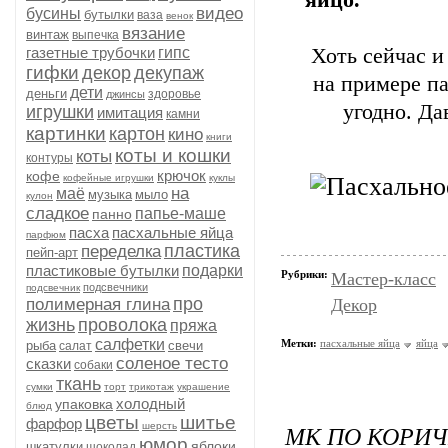
яйцо.
видео
бусины
бутылки
ваза
венок
вязание
винтаж
выпечка
газетные трубочки
гипс
Хоть сейчас и
гифки
декор
декупаж
на примере па
дети
деньги
здоровье
джинсы
угодно. Да
игрушки
имитация
камни
картинки
картон
кино
книги
коты и кошки
коты
контуры
крючок
кофе
кофейные игрушки
куклы
на
маё
музыка
мыло
кулон
сладкое
папье-маше
панно
пасха
пасхальные яйца
парфюм
пластика
переделка
пейп-арт
пластиковые бутылки
подарки
Рубрики:
Мастер-класс
подсвечники
подсвечник
про
полимерная глина
Декор
жизнь
проволока
пряжа
салфетки
Метки:
пасхальные яйца
яйца
рыба
свечи
салат
соленое тесто
сказки
собаки
ткань
сумки
торт
трикотаж
украшение
холодный
упаковка
блюд
цветы
шитье
фарфор
МК ПО КОРИ
шерсть
юмор
яблоки
шкатулки
шоколад