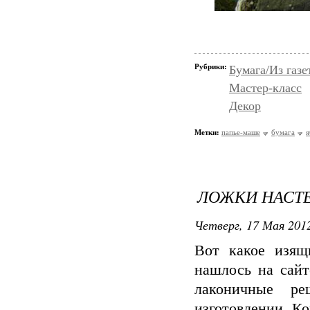
Рубрики:
Бумага/Из газе
Мастер-класс
Декор
Метки:
папье-маше
бумага
я
ЛОЖКИ НАСТ
Четверг, 17 Мая 2012
Вот какое изящ
нашлось на сай
лаконичные р
изготовлении. Ко