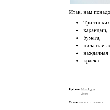
Итак, нам понадо
Три тонких
карандаш,
бумага,
пила или 
наждачная 
краска.
Рубрики:
Милый дом
Декор
Метки:
панно
из дерева