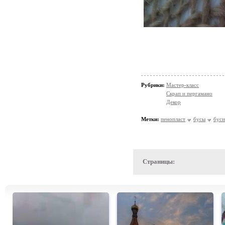
Рубрики:
Мастер-класс
Скрап и пергамано
Декор
Метки:
пенопласт
бусы
бус
Страницы: