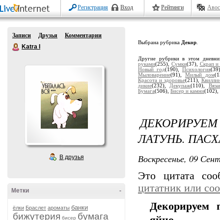
Регистрация
Вход
Рейтинги
Авос
Записи
Друзья
Комментарии
Выбрана рубрика
Декор
.
Katra I
Другие рубрики в этом дневн
руками
(255),
Сумки
(37),
Скрап и
Новый год
(190),
Психология
(39
Мыловарение
(91),
Милый дом
(
Красота и здоровье
(211),
Квилли
дикие
(232),
Декупаж
(110),
Вяза
Бумага
(506),
Бисер и камни
(102),
ДЕКОРИРУЕ
ЛАТУНЬ. ПАС
Воскресенье, 09 Сент
В друзья
Это цитата со
цитатник или со
Метки
-
Декорируем п
банки
ёлки
Браслет
ароматы
бижутерия
бумага
бисер