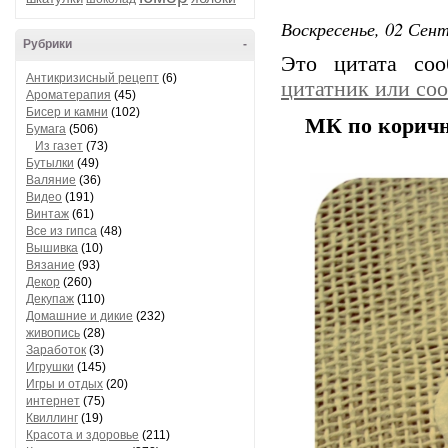
Воскресенье, 02 Сент
Рубрики
-
Это цитата со
Антикризисный рецепт
(6)
цитатник или со
Ароматерапия
(45)
Бисер и камни
(102)
МК по коричн
Бумага
(506)
Из газет
(73)
Бутылки
(49)
Валяние
(36)
Видео
(191)
Винтаж
(61)
Все из гипса
(48)
Вышивка
(10)
Вязание
(93)
Декор
(260)
Декупаж
(110)
Домашние и дикие
(232)
живопись
(28)
Заработок
(3)
Игрушки
(145)
Игры и отдых
(20)
интернет
(75)
Квиллинг
(19)
Красота и здоровье
(211)