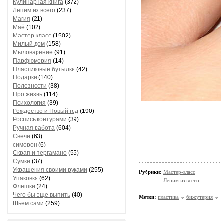
Кулинарная книга
(372)
Лепим из всего
(237)
Магия
(21)
Маё
(102)
Мастер-класс
(1502)
Милый дом
(158)
Мыловарение
(91)
Парфюмерия
(14)
Пластиковые бутылки
(42)
Подарки
(140)
Полезности
(38)
Про жизнь
(114)
Психология
(39)
Рождество и Новый год
(190)
Роспись контурами
(39)
Ручная работа
(604)
Свечи
(63)
симорон
(6)
Скрап и пергамано
(55)
Сумки
(37)
Украшения своими руками
(255)
Рубрики:
Мастер-класс
Упаковка
(62)
Лепим из всего
Флешки
(24)
Чего бы еще выпить
(40)
Метки:
пластика
бижутерия
Шьем сами
(259)