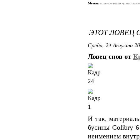
Метки:
соленое тесто
мастер-к
ЭТОТ ЛОВЕЦ 
Среда, 24 Августа 20
Ловец снов от
К
И так, материалы
бусины Colibry 
неимением внутре