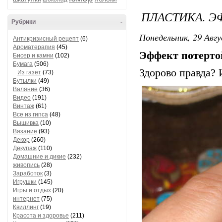
ПЛАСТИКА. Э
Рубрики
-
Понедельник, 29 Авгу
Антикризисный рецепт
(6)
Ароматерапия
(45)
Эффект потерто
Бисер и камни
(102)
Бумага
(506)
Здорово правда? 
Из газет
(73)
Бутылки
(49)
Валяние
(36)
Видео
(191)
Винтаж
(61)
Все из гипса
(48)
Вышивка
(10)
Вязание
(93)
Декор
(260)
Декупаж
(110)
Домашние и дикие
(232)
живопись
(28)
Заработок
(3)
Игрушки
(145)
Игры и отдых
(20)
интернет
(75)
Квиллинг
(19)
Красота и здоровье
(211)