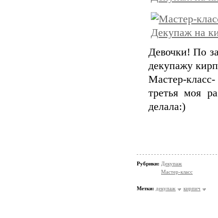
Девочки! По з
декупажу кирп
Мастер-класс-
третья моя р
делала:)
Рубрики:
Декупаж
Мастер-класс
Метки:
декупаж
кирпич