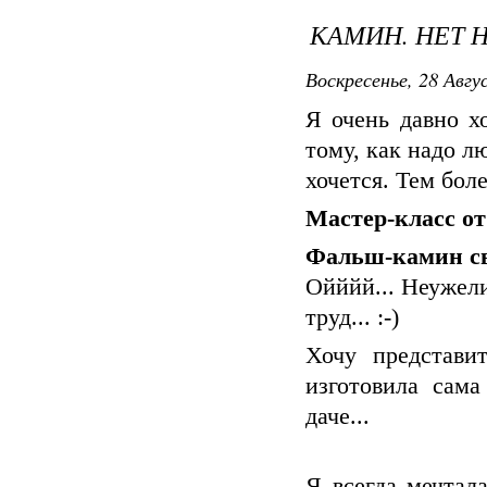
КАМИН. НЕТ 
Воскресенье, 28 Авгу
Я очень давно х
тому, как надо лю
хочется. Тем боле
Мастер-класс о
Фальш-камин с
Ойййй... Неужел
труд... :-)
Хочу представи
изготовила сам
даче...
Я всегда мечтал