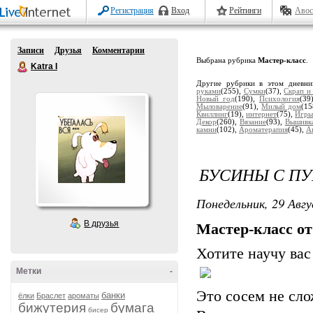
Регистрация
Вход
Рейтинги
Авос
Записи
Друзья
Комментарии
Выбрана рубрика
Мастер-класс
.
Katra I
Другие рубрики в этом дневн
руками
(255),
Сумки
(37),
Скрап и
Новый год
(190),
Психология
(39
Мыловарение
(91),
Милый дом
(1
Квиллинг
(19),
интернет
(75),
Игры
Декор
(260),
Вязание
(93),
Вышивк
камни
(102),
Ароматерапия
(45),
А
БУСИНЫ С П
Понедельник, 29 Авгу
В друзья
Мастер-класс о
Хотите научу вас
Метки
-
Это сосем не сло
банки
ёлки
Браслет
ароматы
бижутерия
бумага
бисер