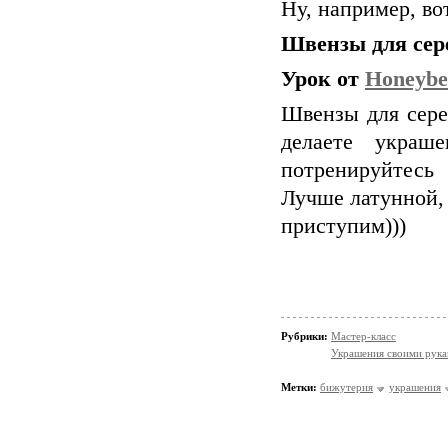
Ну, например, во
Швензы для сер
Урок от
Honeybe
Швензы для сере
делаете украш
потренируйтесь
Лучше латунной, 
приступим)))
Рубрики:
Мастер-класс
Украшения своими рук
Метки:
бижутерия
украшения