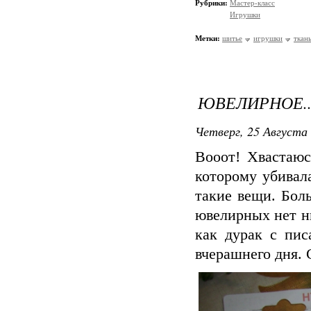
Рубрики:
Мастер-класс
Игрушки
Метки:
шитье
игрушки
ткан
ЮВЕЛИРНОЕ...
Четверг, 25 Августа 
Вооот! Хвастаюс
которому убивал
такие вещи. Бол
ювелирных нет н
как дурак с пис
вчерашнего дня. 