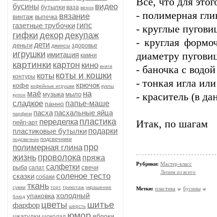
Все, что для этог
видео
бусины
бутылки
ваза
венок
- полимерная гли
вязание
винтаж
выпечка
газетные трубочки
гипс
- круглые пугов
гифки
декор
декупаж
- круглая формоч
дети
деньги
здоровье
джинсы
игрушки
имитация
диаметру пугови
камни
картинки
картон
кино
книги
- баночка с водой
коты и кошки
коты
контуры
- тонкая игла ил
крючок
кофе
кофейные игрушки
куклы
на
маё
музыка
мыло
- краситель (в да
кулон
сладкое
папье-маше
панно
пасха
пасхальные яйца
парфюм
пластика
переделка
Итак, п
пейп-арт
пластиковые бутылки
подарки
подсвечники
подсвечник
про
полимерная глина
жизнь
проволока
пряжа
Рубрики:
Мастер-класс
салфетки
рыба
свечи
салат
Лепим из всего
соленое тесто
сказки
собаки
ткань
сумки
торт
трикотаж
украшение
Метки:
пластика
бусины
холодный
упаковка
блюд
цветы
шитье
фарфор
шерсть
юмор
яблоки
шкатулки
шоколад