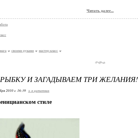
Читать далее...
абота
ласс
мага
своими руками
мастер-класс
РЫБКУ И ЗАГАДЫВАЕМ ТРИ ЖЕЛАНИЯ!
бря 2010 г. 16:39
+ в цитатник
веницианском стиле