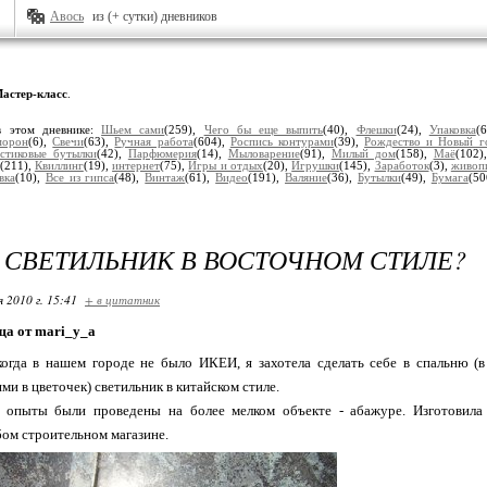
Авось
из (+ сутки) дневников
астер-класс
.
в этом дневнике:
Шьем сами
(259),
Чего бы еще выпить
(40),
Флешки
(24),
Упаковка
(
морон
(6),
Свечи
(63),
Ручная работа
(604),
Роспись контурами
(39),
Рождество и Новый г
стиковые бутылки
(42),
Парфюмерия
(14),
Мыловарение
(91),
Милый дом
(158),
Маё
(102)
(211),
Квиллинг
(19),
интернет
(75),
Игры и отдых
(20),
Игрушки
(145),
Заработок
(3),
живоп
вка
(10),
Все из гипса
(48),
Винтаж
(61),
Видео
(191),
Валяние
(36),
Бутылки
(49),
Бумага
(50
 СВЕТИЛЬНИК В ВОСТОЧНОМ СТИЛЕ?
я 2010 г. 15:41
+ в цитатник
а от mari_y_a
когда в нашем городе не было ИКЕИ, я захотела сделать себе в спальню 
и в цветочек) светильник в китайском стиле.
 опыты были проведены на более мелком объекте - абажуре. Изготовила 
ом строительном магазине.