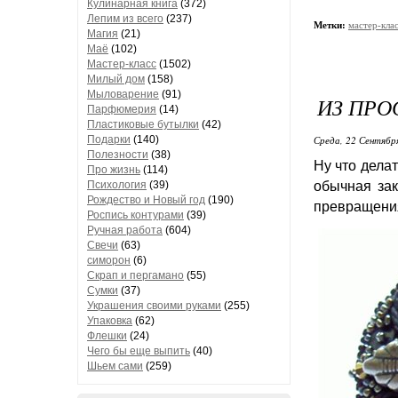
Кулинарная книга
(372)
Лепим из всего
(237)
Метки:
мастер-кла
Магия
(21)
Маё
(102)
Мастер-класс
(1502)
Милый дом
(158)
Мыловарение
(91)
ИЗ ПРО
Парфюмерия
(14)
Пластиковые бутылки
(42)
Подарки
(140)
Среда, 22 Сентябр
Полезности
(38)
Ну что дела
Про жизнь
(114)
Психология
(39)
обычная зак
Рождество и Новый год
(190)
превращения
Роспись контурами
(39)
Ручная работа
(604)
Свечи
(63)
симорон
(6)
Скрап и пергамано
(55)
Сумки
(37)
Украшения своими руками
(255)
Упаковка
(62)
Флешки
(24)
Чего бы еще выпить
(40)
Шьем сами
(259)