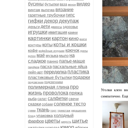
видео
бусины
бутылки
ваза
венок
вязание
винтаж
выпечка
газетные трубочки
гипс
гифки
декор
декупаж
дети
деньги
здоровье
джинсы
игрушки
имитация
камни
картинки
картон
кино
книги
коты и кошки
коты
контуры
крючок
кофе
кофейные игрушки
куклы
на
маё
музыка
мыло
кулон
сладкое
папье-маше
панно
пасха
пасхальные яйца
парфюм
пластика
переделка
пейп-арт
пластиковые бутылки
подарки
подсвечники
подсвечник
про
полимерная глина
Уголки клею вн
жизнь
проволока
пряжа
симпатично. Ещё
салфетки
рыба
свечи
салат
соленое тесто
сказки
собаки
ткань
сумки
торт
трикотаж
украшение
холодный
упаковка
блюд
цветы
шитье
фарфор
шерсть
юмор
яблоки
шкатулки
шоколад