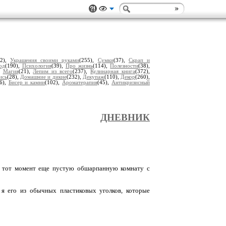
62),
Украшения своими руками
(255),
Сумки
(37),
Скрап и
од
(190),
Психология
(39),
Про жизнь
(114),
Полезности
(38),
,
Магия
(21),
Лепим из всего
(237),
Кулинарная книга
(372),
ись
(28),
Домашние и дикие
(232),
Декупаж
(110),
Декор
(260),
6),
Бисер и камни
(102),
Ароматерапия
(45),
Антикризисный
ДНЕВНИК
(в тот момент еще пустую обшарпанную комнату с
я его из обычных пластиковых уголков, которые