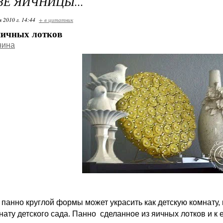
ЗЕ ЯИЧНИЦЫ...
я 2010 г. 14:44
+ в цитатник
яичных лотков
нина
панно круглой формы может украсить как детскую комнату, к
нату детского сада. Панно сделанное из яичных лотков и к