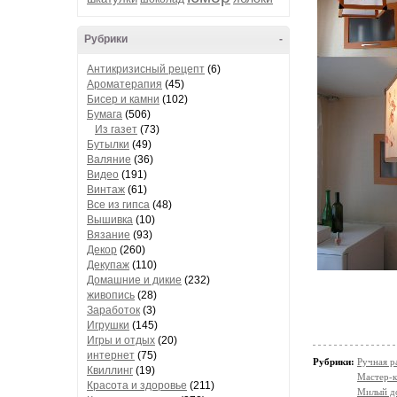
Рубрики
-
Антикризисный рецепт
(6)
Ароматерапия
(45)
Бисер и камни
(102)
Бумага
(506)
Из газет
(73)
Бутылки
(49)
Валяние
(36)
Видео
(191)
Винтаж
(61)
Все из гипса
(48)
Вышивка
(10)
Вязание
(93)
Декор
(260)
Декупаж
(110)
Домашние и дикие
(232)
живопись
(28)
Заработок
(3)
Игрушки
(145)
Игры и отдых
(20)
интернет
(75)
Рубрики:
Ручная р
Квиллинг
(19)
Мастер-к
Красота и здоровье
(211)
Милый д