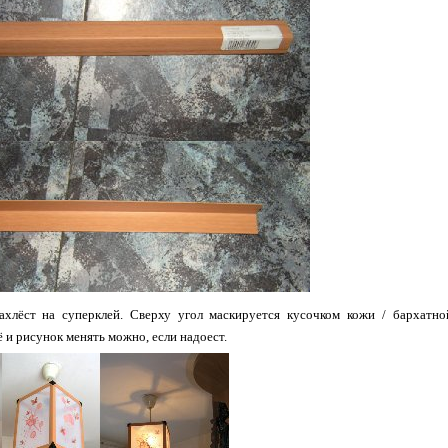
ахлёст на суперклей. Сверху угол маскируется кусочком кожи / бархатно
 и рисунок менять можно, если надоест.