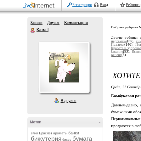
Регистрация
Вход
Рейтинги
Записи
Друзья
Комментарии
Выбрана рубрика
М
Katra I
Другие рубрики 
пергамано
(55),
си
Подарки
(140),
Пла
Красота и здоровье
Вязание
(93),
Выши
рецепт
(6)
ХОТИТЕ
Среда, 22 Сентябр
Бамбуковая рощ
В друзья
Давным-давно, 
бумажными обоям
Первоначальные
Метки
-
продаются в люб
банки
ёлки
Браслет
ароматы
бижутерия
бумага
бисер