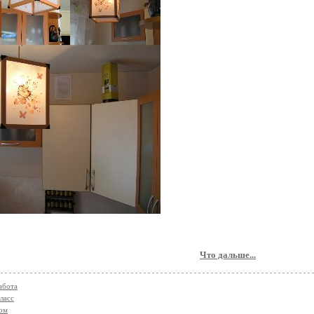
Что дальше...
абота
ласс
ом