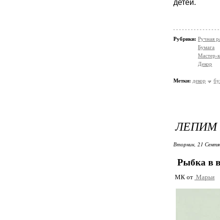
детей.
Рубрики:
Ручная р
Бумага
Мастер-к
Декор
Метки:
декор
бу
ЛЕПИМ 
Вторник, 21 Сентя
Рыбка в 
МК от
Марьи