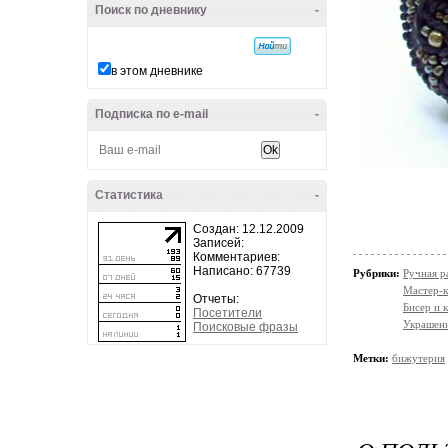
Поиск по дневнику
-
в этом дневнике
Подписка по e-mail
-
Статистика
-
Создан: 12.12.2009
Записей:
Комментариев:
Написано: 67739
Рубрики:
Ручная р
Мастер-к
Отчеты:
Бисер и 
Посетители
Украшени
Поисковые фразы
Метки:
бижутерия