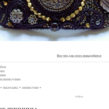
Вот что для этого понадобится
абота
ласс
камни
я своими руками
мастер-класс
своими рукам