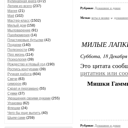
Кулинарная книга
(372)
Лепим из всего
(237)
Рубрики:
Домашние и дикие
Магия
(21)
Маё
(102)
Метки:
коты и кошки
домашние
Мастер-класс
(1502)
Милый дом
(158)
Мыловарение
(91)
Парфюмерия
(14)
Пластиковые бутылки
(42)
МИЛЫЕ ЛАПКИ
Подарки
(140)
Полезности
(38)
Суббота, 18 Декабря 
Про жизнь
(114)
Психология
(39)
Рождество и Новый год
(190)
Это цитата соо
Роспись контурами
(39)
цитатник или со
Ручная работа
(604)
Свечи
(63)
Мишки Гамми
симорон
(6)
Скрап и пергамано
(55)
Сумки
(37)
Украшения своими руками
(255)
Упаковка
(62)
Флешки
(24)
Чего бы еще выпить
(40)
Шьем сами
(259)
Рубрики:
Домашние и дикие