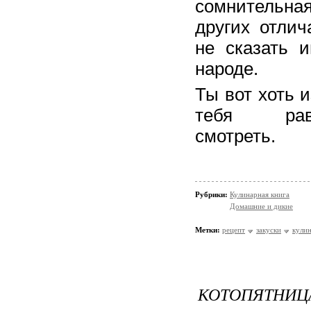
сомнительна
других отлич
не сказать и
народе.
Ты вот хоть и
тебя рав
смотре
Рубрики:
Кулинарная книга
Домашние и дикие
Метки:
рецепт
закуски
кулин
КОТОПЯТНИЦА.