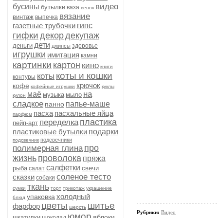
видео
бусины
бутылки
ваза
венок
вязание
винтаж
выпечка
газетные трубочки
гипс
гифки
декор
декупаж
дети
деньги
здоровье
джинсы
игрушки
имитация
камни
картинки
картон
кино
книги
коты и кошки
коты
контуры
крючок
кофе
кофейные игрушки
куклы
на
маё
музыка
мыло
кулон
сладкое
папье-маше
панно
пасха
пасхальные яйца
парфюм
пластика
переделка
пейп-арт
пластиковые бутылки
подарки
подсвечники
подсвечник
про
полимерная глина
жизнь
проволока
пряжа
салфетки
рыба
свечи
салат
соленое тесто
сказки
собаки
ткань
сумки
торт
трикотаж
украшение
холодный
упаковка
блюд
цветы
шитье
фарфор
шерсть
Рубрики:
Видео
юмор
яблоки
шкатулки
шоколад