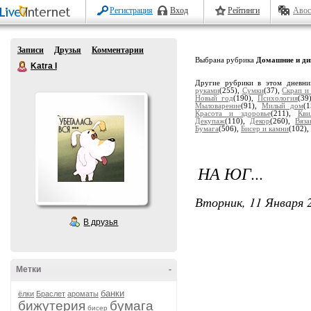
Регистрация
Вход
Рейтинги
Авос
Записи
Друзья
Комментарии
Выбрана рубрика
Домашние и ди
Katra I
Другие рубрики в этом дневн
руками
(255),
Сумки
(37),
Скрап и
Новый год
(190),
Психология
(39
Мыловарение
(91),
Милый дом
(
Красота и здоровье
(211),
Кви
Декупаж
(110),
Декор
(260),
Вяза
Бумага
(506),
Бисер и камни
(102),
НА ЮГ...
Вторник, 11 Января 2
В друзья
Метки
-
банки
ёлки
Браслет
ароматы
бижутерия
бумага
бисер