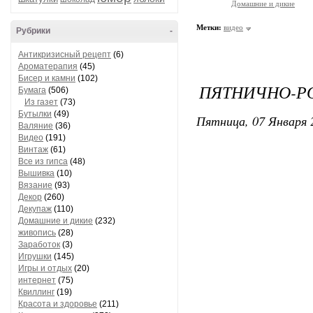
Домашние и дикие
Метки:
видео
Рубрики
-
Антикризисный рецепт
(6)
Ароматерапия
(45)
Бисер и камни
(102)
ПЯТНИЧНО-РО
Бумага
(506)
Из газет
(73)
Бутылки
(49)
Пятница, 07 Января 
Валяние
(36)
Видео
(191)
Винтаж
(61)
Все из гипса
(48)
Вышивка
(10)
Вязание
(93)
Декор
(260)
Декупаж
(110)
Домашние и дикие
(232)
живопись
(28)
Заработок
(3)
Игрушки
(145)
Игры и отдых
(20)
интернет
(75)
Квиллинг
(19)
Красота и здоровье
(211)