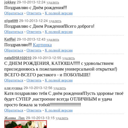
29-10-2013-12:24
удалить
jokkey
Поздравляю с Днём рождения!!!
Обратиться
-
Ответить
-
К полной версии
29-10-2013-12:24
удалить
olga699
Поздравляю с Днем Рождения!Всего доброго!
Обратиться
-
Ответить
-
К полной версии
29-10-2013-12:43
удалить
KatRel
Поздравляю!!!
Картинка
Обратиться
-
Ответить
-
К полной версии
29-10-2013-12:55
удалить
nataSHA102010
С ДНЕМ РОЖДЕНИЯ, КАТЮША!!!!!! с удовольствием
присоединяюсь к пожеланиям универсальной открытки!)
ВСЕГО-ВСЕГО растакого - и ПОБОЛЬШЕ!
Обратиться
-
Ответить
-
К полной версии
29-10-2013-12:56
удалить
оля-душка
Катя поздравляю тебя С днём рождения!Пусть здоровье твоё
будет СУПЕР ,настроение всегда ОТЛИЧНЫМ и удача
просто бежала за тобой!!!!!!!!!!!!!!!!!!!!!!!!!!!
Обратиться
-
Ответить
-
К полной версии
29-10-2013-13:15
удалить
Жанна_Лях