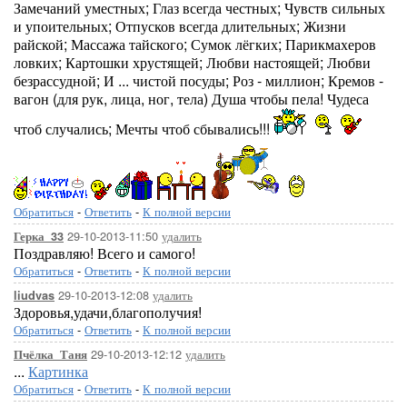
Замечаний уместных; Глаз всегда честных; Чувств сильных
и упоительных; Отпусков всегда длительных; Жизни
райской; Массажа тайского; Сумок лёгких; Парикмахеров
ловких; Картошки хрустящей; Любви настоящей; Любви
безрассудной; И ... чистой посуды; Роз - миллион; Кремов -
вагон (для рук, лица, ног, тела) Душа чтобы пела! Чудеса
чтоб случались; Мечты чтоб сбывались!!!
Обратиться
-
Ответить
-
К полной версии
29-10-2013-11:50
удалить
Герка_33
Поздравляю! Всего и самого!
Обратиться
-
Ответить
-
К полной версии
29-10-2013-12:08
удалить
liudvas
Здоровья,удачи,благополучия!
Обратиться
-
Ответить
-
К полной версии
29-10-2013-12:12
удалить
Пчёлка_Таня
...
Картинка
Обратиться
-
Ответить
-
К полной версии