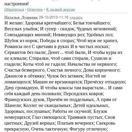
настроения!
Обратиться
-
Ответить
-
К полной версии
29-10-2013-11:16
удалить
Наталья_Душкова
И желаю: Здоровья крепчайшего; Белья тончайшего;
Веселых улыбок; И супер - скидок; Чудных мгновений;
Совпадающих мнений; Невянущих роз; Удобных поз;
Шубок из норок; Победы в спорах; Чтоб муж не храпел,
Романсы пел С цветами в руках И в чистых носках;
Сервантов без пыли; Денег... чтоб были, И чтобы куры их
не клевали; Стиралки, чтоб сами стирали, Сушили и
гладили; Коты чтоб не гадили; Начальства не нервного;
Счастья безмерного, Счастья личного; Дома кирпичного;
Джинсов в обтяжку; Чулок без затяжек; Ногтей не
ломающихся; Машин не врезающихся; Причёску отпадную;
Дачу громадную, И чтобы кокосы там вырастали... И сами
себя каждый день поливали; Персидских ковров;
Французских духов, Причём не поддельных, А прям от
Шанели; Коллег не скандальных; Детей идеальных,
Здоровых, послушных; Работы не скучной; Блузок
немнущихся; Глаз смеющихся; Трамваев пустых; Снов
цветных; Друзей верных; Платьев вечерних; Свекровь
прекрасную, Очень тактичную; Фигуру отличную;