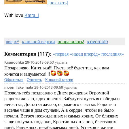
[показать]
With love
Katra_I
вверх^
к полной версии
понравилось!
в evernote
Комментарии (117):
«первая
«назад
вперёд»
последняя»
29-10-2013-09:53
удалить
Kcanochka
Поздравляю, Катенька!!! Пусть всё будет так, как вам
хочется и задумается!!!!
Обратиться
-
Ответить
-
К полной версии
29-10-2013-09:59
удалить
moon_lake_nata
Позволь тебя поздравлю с Днем рожденья Огромной
радости желаю, вдохновенья, Забудутся пусть все обиды и
ненастья, Достатка желаю, огромного счастья. Радость и
веселье чаще в дом стучали, А в сердце, чтобы не было
печали. Встреч неожиданных и самых ярких, От близких
чаще получать подарки, Креативных планов, блестящих
идей, Радужных, незабываемых дней, Успехов в жизни,