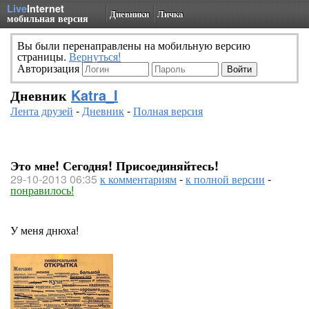
Live
Internet
Дневники
Личка
мобильная версия
Вы были перенаправлены на мобильную версию
страницы.
Вернуться!
Авторизация
Дневник
Katra_I
Лента друзей
-
Дневник
-
Полная версия
Это мне! Сегодня! Присоединяйтесь!
29-10-2013 06:35
к комментариям
-
к полной версии
-
понравилось!
У меня днюха!