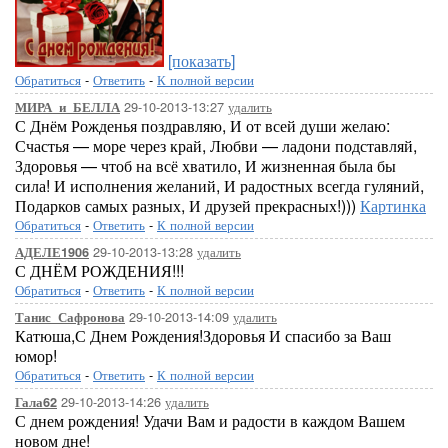
[показать]
Обратиться
-
Ответить
-
К полной версии
29-10-2013-13:27
удалить
МИРА_и_БЕЛЛА
С Днём Рожденья поздравляю, И от всей души желаю:
Счастья — море через край, Любви — ладони подставляй,
Здоровья — чтоб на всё хватило, И жизненная была бы
сила! И исполнения желаний, И радостных всегда гуляний,
Подарков самых разных, И друзей прекрасных!)))
Картинка
Обратиться
-
Ответить
-
К полной версии
29-10-2013-13:28
удалить
АДЕЛЕ1906
С ДНЁМ РОЖДЕНИЯ!!!
Обратиться
-
Ответить
-
К полной версии
29-10-2013-14:09
удалить
Танис_Сафронова
Катюша,С Днем Рождения!Здоровья И спасибо за Ваш
юмор!
Обратиться
-
Ответить
-
К полной версии
29-10-2013-14:26
удалить
Гала62
С днем рождения! Удачи Вам и радости в каждом Вашем
новом дне!