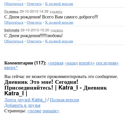
Обратиться
-
Ответить
-
К полной версии
29-10-2013-14:39
удалить
Голинка
С Днем рождения! Всего Вам самого доброго!!!
Обратиться
-
Ответить
-
К полной версии
29-10-2013-15:20
удалить
bslvnata
С Днем рождения!!!!!!любовь!
Обратиться
-
Ответить
-
К полной версии
Комментарии (117):
«первая
«назад
вперёд»
последняя»
вверх^
Вы сейчас не можете прокомментировать это сообщение.
Дневник Это мне! Сегодня!
Присоединяйтесь! | Katra_I - Дневник
Katra_I |
Лента друзей Katra_I
/
Полная версия
Добавить в друзья
Страницы:
«позже
раньше»