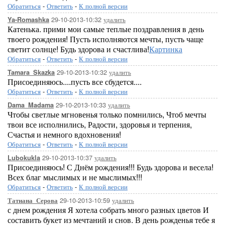
Обратиться
-
Ответить
-
К полной версии
29-10-2013-10:32
удалить
Ya-Romashka
Катенька. прими мои самые теплые поздравления в день
твоего рождения! Пусть исполняются мечты, пусть чаще
светит солнце! Будь здорова и счастлива!
Картинка
Обратиться
-
Ответить
-
К полной версии
29-10-2013-10:32
удалить
Tamara_Skazka
Присоединяюсь....пусть все сбудется....
Обратиться
-
Ответить
-
К полной версии
29-10-2013-10:33
удалить
Dama_Madama
Чтобы светлые мгновенья только помнились, Чтоб мечты
твои все исполнились, Радости, здоровья и терпения,
Счастья и немного вдохновения!
Обратиться
-
Ответить
-
К полной версии
29-10-2013-10:37
удалить
Lubokukla
Присоединяюсь! С Днём рождения!!! Будь здорова и весела!
Всех благ мыслимых и не мыслимых!!!
Обратиться
-
Ответить
-
К полной версии
29-10-2013-10:59
удалить
Татиана_Серова
с днем рождения Я хотела собрать много разных цветов И
составить букет из мечтаний и снов. В день рожденья тебе я