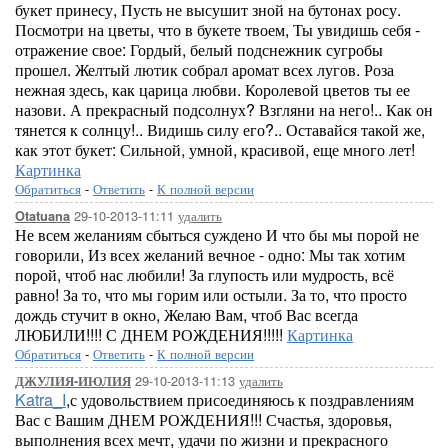
букет принесу, Пусть не высушит зной на бутонах росу.
Посмотри на цветы, что в букете твоем, Ты увидишь себя -
отражение свое: Гордый, белый подснежник сугробы
прошел. Желтый лютик собрал аромат всех лугов. Роза
нежная здесь, как царица любви. Королевой цветов ты ее
назови. А прекрасный подсолнух? Взгляни на него!.. Как он
тянется к солнцу!.. Видишь силу его?.. Оставайся такой же,
как этот букет: Сильной, умной, красивой, еще много лет!
Картинка
Обратиться
-
Ответить
-
К полной версии
29-10-2013-11:11
удалить
Otatuana
Не всем желаниям сбыться суждено И что бы мы порой не
говорили, Из всех желаний вечное - одно: Мы так хотим
порой, чтоб нас любили! За глупость или мудрость, всё
равно! За то, что мы горим или остыли. За то, что просто
дождь стучит в окно, Желаю Вам, чтоб Вас всегда
ЛЮБИЛИ!!!! С ДНЕМ РОЖДЕНИЯ!!!!!
Картинка
Обратиться
-
Ответить
-
К полной версии
29-10-2013-11:13
удалить
ДЖУЛИЯ-ИЮЛИЯ
Katra_I
,с удовольствием присоединяюсь к поздравлениям
Вас с Вашим ДНЕМ РОЖДЕНИЯ!!! Счастья, здоровья,
выполнения всех мечт, удачи по жизни и прекрасного