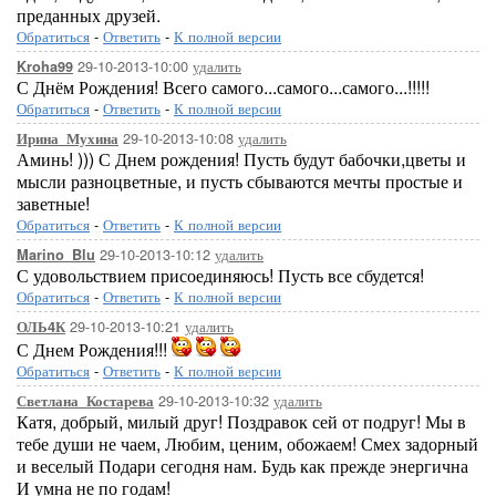
преданных друзей.
Обратиться
-
Ответить
-
К полной версии
29-10-2013-10:00
удалить
Kroha99
С Днём Рождения! Всего самого...самого...самого...!!!!!
Обратиться
-
Ответить
-
К полной версии
29-10-2013-10:08
удалить
Ирина_Мухина
Аминь! ))) С Днем рождения! Пусть будут бабочки,цветы и
мысли разноцветные, и пусть сбываются мечты простые и
заветные!
Обратиться
-
Ответить
-
К полной версии
29-10-2013-10:12
удалить
Marino_Blu
С удовольствием присоединяюсь! Пусть все сбудется!
Обратиться
-
Ответить
-
К полной версии
29-10-2013-10:21
удалить
ОЛЬ4К
С Днем Рождения!!!
Обратиться
-
Ответить
-
К полной версии
29-10-2013-10:32
удалить
Светлана_Костарева
Катя, добрый, милый друг! Поздравок сей от подруг! Мы в
тебе души не чаем, Любим, ценим, обожаем! Смех задорный
и веселый Подари сегодня нам. Будь как прежде энергична
И умна не по годам!