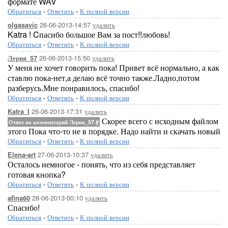
формате WAV
Обратиться
-
Ответить
-
К полной версии
26-06-2013-14:57
удалить
olgasavic
Katra ! Cпасибо большое Вам за пост!!любовь!
Обратиться
-
Ответить
-
К полной версии
26-06-2013-15:50
удалить
Лерия_57
У меня не хочет говорить пока! Привет всё нормально, а как
ставлю пока-нет,а делаю всё точно также.Ладно,потом
разберусь.Мне понравилось, спасибо!
Обратиться
-
Ответить
-
К полной версии
26-06-2013-17:31
удалить
Katra_I
Скорее всего с исходным файлом
Ответ на комментарий Лерия_57
#
этого Пока что-то не в порядке. Надо найти и скачать новый
Обратиться
-
Ответить
-
К полной версии
27-06-2013-10:37
удалить
Elena-art
Осталось немногое - понять, что из себя представляет
готовая кнопка?
Обратиться
-
Ответить
-
К полной версии
28-06-2013-00:10
удалить
afina60
Спасибо!
Обратиться
-
Ответить
-
К полной версии