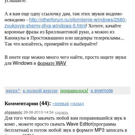
услышите.
А я вам еще одну ссылочку дам, там этих звуков видимо-
невидимо -
http://otherforum.ru/oformlenie-windows/2580-
zvukovye-shemy-dlya-windows-5.html
! Хотите, качайте
коронные фразы из Бриллиантовой руки, а можно из
Каникулы в Простоквашино или шедевры телерекламы...
Так что копайтесь, примеряйте и выбирайте!
В инете еще можно много чего найти, просто ищите звуки
для Windows в
формате WAV
вверх^
к полной версии
понравилось!
в evernote
Комментарии (44):
«первая
«назад
26-06-2013-14:54
удалить
olgasavic
Для того чтобы закачать любой вам понравившийся звук в
комп , можете просто скачать Wave Editor(программа
бесплатная) и потом любой звук в формате MP3 записать в