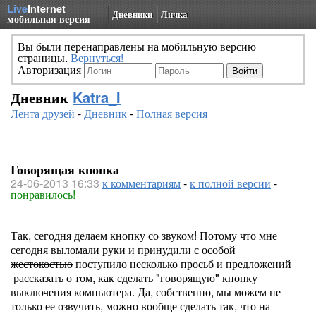
Live
Internet
Дневники
Личка
мобильная версия
Вы были перенаправлены на мобильную версию
страницы.
Вернуться!
Авторизация
Дневник
Katra_I
Лента друзей
-
Дневник
-
Полная версия
Говорящая кнопка
24-06-2013 16:33
к комментариям
-
к полной версии
-
понравилось!
Так, сегодня делаем кнопку со звуком! Потому что мне
сегодня
выломали руки и принудили с особой
жестокостью
поступило несколько просьб и предложений
рассказать о том, как сделать "говорящую" кнопку
выключения компьютера. Да, собственно, мы можем не
только ее озвучить, можно вообще сделать так, что на