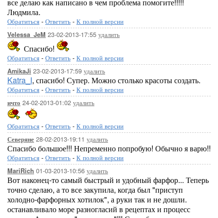
все делаю как написано в чем проблема помогите!!!!!
Людмила.
Обратиться
-
Ответить
-
К полной версии
23-02-2013-17:55
удалить
Velessa_JeM
Спасибо!
Обратиться
-
Ответить
-
К полной версии
23-02-2013-17:59
удалить
AmikaJi
Katra_I
, спасибо! Супер. Можно столько красоты создать.
Обратиться
-
Ответить
-
К полной версии
24-02-2013-01:02
удалить
ичто
Обратиться
-
Ответить
-
К полной версии
28-02-2013-19:11
удалить
Северяне
Спасибо большое!!! Непременно попробую! Обычно я варю!!
Обратиться
-
Ответить
-
К полной версии
01-03-2013-10:56
удалить
MariRich
Вот наконец-то самый быстрый и удобный фарфор... Теперь
точно сделаю, а то все закупила, когда был "приступ
холодно-фарфорных хотилок", а руки так и не дошли.
останавливало море разногласий в рецептах и процесс