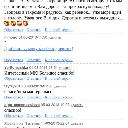
варки... А тут такое "сокровище"!!! Спасибо автору, хоть мы
его и не знаем и Вам дорогая за прекрасную находку!
Забираю в закрома и радуюсь, как ребенок... уже море идей
в голове.. Удачного Вам дня, Дорогая и веселых выходных...
Обратиться
-
Ответить
-
К полной версии
01-03-2013-11:50
удалить
mmono
*
(Добавил ссылку к себе в дневник)
Обратиться
-
Ответить
-
К полной версии
01-03-2013-18:51
удалить
Ya-Romashka
Интересный МК! Большое спасибо!
Обратиться
-
Ответить
-
К полной версии
03-03-2013-01:58
удалить
taytay2010
Спасибо за мастер класс.
Обратиться
-
Ответить
-
К полной версии
05-03-2013-10:07
удалить
olga_semenovskaya
спасибо!
Обратиться
-
Ответить
-
К полной версии
14-03-2013-22:04
удалить
Москвичка_Татьяна