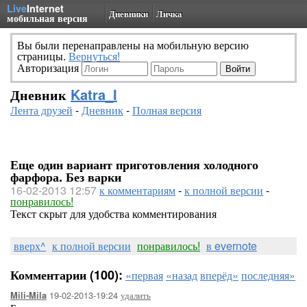
Live
Internet
Дневники
Личка
мобильная версия
Вы были перенаправлены на мобильную версию
страницы.
Вернуться!
Авторизация
Дневник
Katra_I
Лента друзей
-
Дневник
-
Полная версия
Еще один вариант приготовления холодного
фарфора. Без варки
16-02-2013 12:57
к комментариям
-
к полной версии
-
понравилось!
Текст скрыт для удобства комментирования
вверх^
к полной версии
понравилось!
в evernote
Комментарии (100):
«первая
«назад
вперёд»
последняя»
19-02-2013-19:24
удалить
Mili-Mila