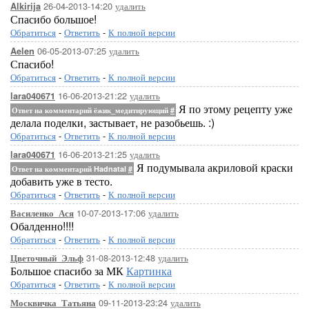
26-04-2013-14:20
удалить
Alkirija
Спасибо большое!
Обратиться
-
Ответить
-
К полной версии
06-05-2013-07:25
удалить
Aelen
Спасибо!
Обратиться
-
Ответить
-
К полной версии
16-06-2013-21:22
удалить
lara040671
Я по этому рецепту уже
Ответ на комментарий ёжик_медитирующий
#
делала поделки, застывает, не разобьешь. :)
Обратиться
-
Ответить
-
К полной версии
16-06-2013-21:25
удалить
lara040671
Я подумывала акриловой краски
Ответ на комментарий Hadnatal
#
добавить уже в тесто.
Обратиться
-
Ответить
-
К полной версии
10-07-2013-17:06
удалить
Василенко_Ася
Обалденно!!!!
Обратиться
-
Ответить
-
К полной версии
31-08-2013-12:48
удалить
Цветочный_Эльф
Большое спасибо за МК
Картинка
Обратиться
-
Ответить
-
К полной версии
09-11-2013-23:24
удалить
Москвичка_Татьяна