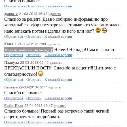
Спасибо большое!
Обратиться
-
Ответить
-
К полной версии
21-03-2013-16:43
удалить
дюша_с
Спасибо за рецепт. Давно собираю информацию про
холодный фарфор,насмотрелась столько,что уже запуталась-
надо запекать потом изделия из него или нет?
Обратиться
-
Ответить
-
К полной версии
21-03-2013-17:03
удалить
Katra_I
Не-еет! Не надо! Сам высохнет!
Ответ на комментарий дюша_с
#
Обратиться
-
Ответить
-
К полной версии
28-03-2013-05:40
удалить
Планула
ПРЕКРАСНЫЙ ПОСТ!!! Спасибо за рецепт!!! Цитирую с
благодарностью!
Обратиться
-
Ответить
-
К полной версии
29-03-2013-15:17
удалить
Гамаюн
Спасибо огромное!
Обратиться
-
Ответить
-
К полной версии
25-04-2013-19:47
удалить
Баба_Неля
Спасибо большое! Первый раз встречаю такой легкий
рецепт, хочется попробовать.
Обратиться
-
Ответить
-
К полной версии