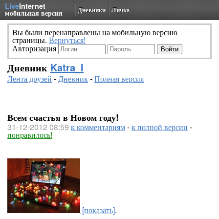
Live
Internet
Дневники
Личка
мобильная версия
Вы были перенаправлены на мобильную версию
страницы.
Вернуться!
Авторизация
Дневник
Katra_I
Лента друзей
-
Дневник
-
Полная версия
Всем счастья в Новом году!
31-12-2012 08:59
к комментариям
-
к полной версии
-
понравилось!
[показать]
.