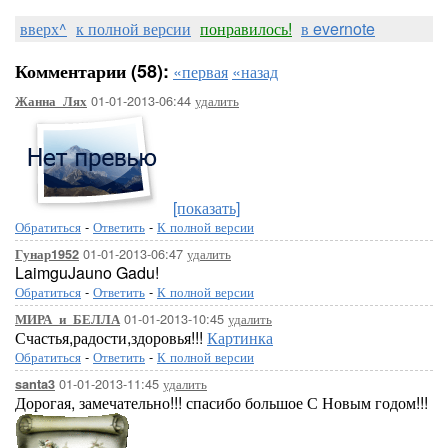
вверх^
к полной версии
понравилось!
в evernote
Комментарии (58):
«первая
«назад
01-01-2013-06:44
удалить
Жанна_Лях
[показать]
Обратиться
-
Ответить
-
К полной версии
01-01-2013-06:47
удалить
Гунар1952
LaimguJauno Gadu!
Обратиться
-
Ответить
-
К полной версии
01-01-2013-10:45
удалить
МИРА_и_БЕЛЛА
Счастья,радости,здоровья!!!
Картинка
Обратиться
-
Ответить
-
К полной версии
01-01-2013-11:45
удалить
santa3
Дорогая, замечательно!!! спасибо большое С Новым годом!!!