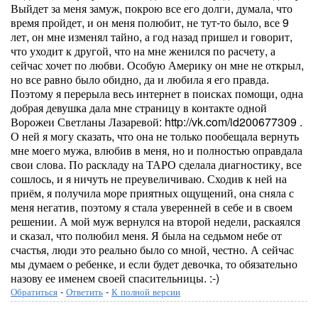
Выйдет за меня замуж, покрою все его долги, думала, что
время пройдет, и он меня полюбит, не тут-то было, все 9
лет, он мне изменял тайно, а год назад пришел и говорит,
что уходит к другой, что на мне женился по расчету, а
сейчас хочет по любви. Особую Америку он мне не открыл,
но все равно было обидно, да и любила я его правда.
Поэтому я перерыла весь интернет в поисках помощи, одна
добрая девушка дала мне страницу в контакте одной
Ворожеи Светланы Лазаревой: http://vk.com/id200677309 .
О ней я могу сказать, что она не только пообещала вернуть
мне моего мужа, влюбив в меня, но и полностью оправдала
свои слова. По раскладу на ТАРО сделала диагностику, все
сошлось, и я ничуть не преувеличиваю. Сходив к ней на
приём, я получила море приятных ощущений, она сняла с
меня негатив, поэтому я стала уверенней в себе и в своем
решении. А мой муж вернулся на второй недели, раскаялся
и сказал, что полюбил меня. Я была на седьмом небе от
счастья, люди это реально было со мной, честно. А сейчас
мы думаем о ребенке, и если будет девочка, то обязательно
назову ее именем своей спасительницы. :-)
Обратиться
-
Ответить
-
К полной версии