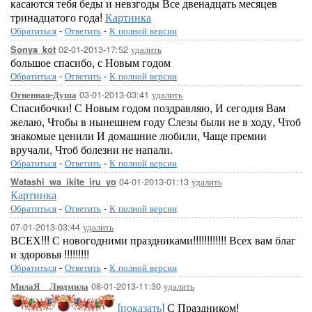
касаются тебя беды и невзгоды Все двенадцать месяцев
тринадцатого года!
Картинка
Обратиться
-
Ответить
-
К полной версии
02-01-2013-17:52
удалить
Sonya_kot
большое спасибо, с Новым годом
Обратиться
-
Ответить
-
К полной версии
03-01-2013-03:41
удалить
Огненная-Душа
Спасибочки! С Новым годом поздравляю, И сегодня Вам
желаю, Чтобы в нынешнем году Слезы были не в ходу, Чтоб
знакомые ценили И домашние любили, Чаще премии
вручали, Чтоб болезни не напали.
Обратиться
-
Ответить
-
К полной версии
04-01-2013-01:13
удалить
Watashi_wa_ikite_iru_yo
Картинка
Обратиться
-
Ответить
-
К полной версии
07-01-2013-03:44
удалить
ВСЕХ!!! С новогодними праздниками!!!!!!!!!!!! Всех вам благ
и здоровья !!!!!!!!!
Обратиться
-
Ответить
-
К полной версии
08-01-2013-11:30
удалить
МилаЯ__Людмила
[показать]
С Праздником!