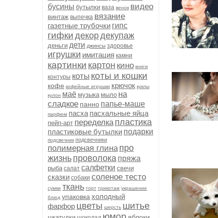
видео
бусины
бутылки
ваза
венок
вязание
винтаж
выпечка
газетные трубочки
гипс
гифки
декор
декупаж
дети
деньги
здоровье
джинсы
игрушки
имитация
камни
картинки
картон
кино
книги
коты и кошки
коты
контуры
крючок
кофе
кофейные игрушки
куклы
на
маё
музыка
мыло
кулон
сладкое
папье-маше
панно
пасха
пасхальные яйца
парфюм
пластика
переделка
пейп-арт
пластиковые бутылки
подарки
подсвечники
подсвечник
про
полимерная глина
жизнь
проволока
пряжа
салфетки
рыба
свечи
салат
соленое тесто
сказки
собаки
ткань
сумки
торт
трикотаж
украшение
холодный
упаковка
блюд
цветы
шитье
фарфор
шерсть
юмор
яблоки
шкатулки
шоколад