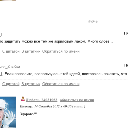
Пя
_I
о защитить можно все тем же акриловым лаком. Много слоев...
ь
С цитатой
В цитатник
Обратиться по имени
Пя
шня_Улыбка
_I
, Если позволите, воспользуюсь этой идеей, постараюсь показать, что
ь
С цитатой
В цитатник
Обратиться по имени
Любовь_24051963
обратиться по имени
Пятница, 14 Сентября 2012 г. 09:30 (
ссылка
)
Здорово!!!