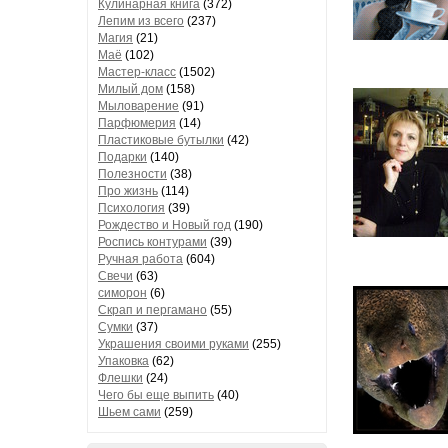
Кулинарная книга
(372)
Лепим из всего
(237)
Магия
(21)
Маё
(102)
Мастер-класс
(1502)
Милый дом
(158)
Мыловарение
(91)
Парфюмерия
(14)
Пластиковые бутылки
(42)
Подарки
(140)
Полезности
(38)
Про жизнь
(114)
Психология
(39)
Рождество и Новый год
(190)
Роспись контурами
(39)
Ручная работа
(604)
Свечи
(63)
симорон
(6)
Скрап и пергамано
(55)
Сумки
(37)
Украшения своими руками
(255)
Упаковка
(62)
Флешки
(24)
Чего бы еще выпить
(40)
Шьем сами
(259)