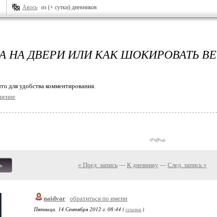
Авось
из (+ сутки) дневников
А НА ДВЕРИ ИЛИ КАК ШОКИРОВАТЬ ВЕ
то для удобства комментирования.
щение
« Пред. запись
—
К дневнику
—
След. запись »
ь
naidvar
обратиться по имени
Пятница, 14 Сентября 2012 г. 08:44 (
ссылка
)