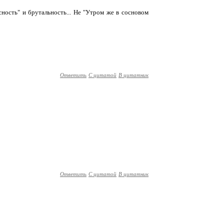
сность" и брутальность... Не "Утром же в сосновом
Ответить
С цитатой
В цитатник
Ответить
С цитатой
В цитатник