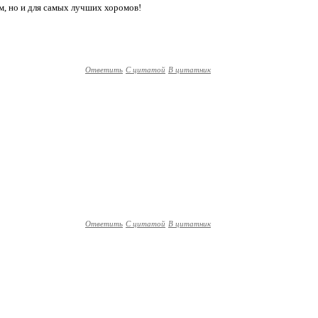
м, но и для самых лучших хоромов!
Ответить
С цитатой
В цитатник
Ответить
С цитатой
В цитатник