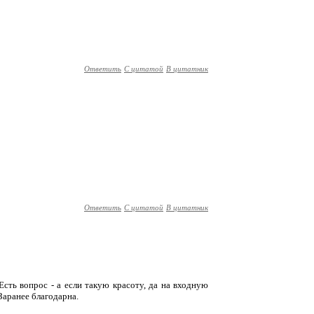
Ответить
С цитатой
В цитатник
Ответить
С цитатой
В цитатник
Есть вопрос - а если такую красоту, да на входную
Заранее благодарна.