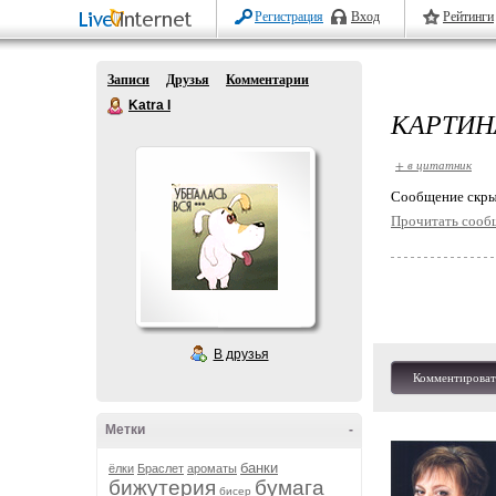
Регистрация
Вход
Рейтинги
Записи
Друзья
Комментарии
Katra I
КАРТИН
+ в цитатник
Cообщение скры
Прочитать сооб
В друзья
Комментироват
Метки
-
банки
ёлки
Браслет
ароматы
бижутерия
бумага
бисер