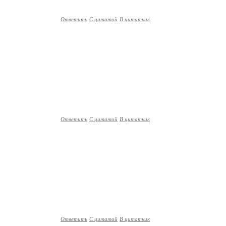
Ответить
С цитатой
В цитатник
Ответить
С цитатой
В цитатник
Ответить
С цитатой
В цитатник