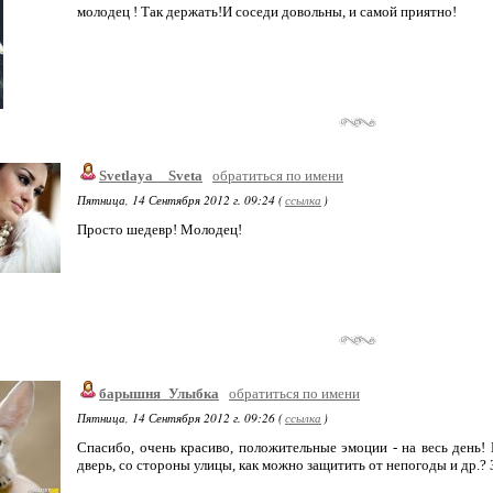
молодец ! Так держать!И соседи довольны, и самой приятно!
Svetlaya__Sveta
обратиться по имени
Пятница, 14 Сентября 2012 г. 09:24 (
ссылка
)
Просто шедевр! Молодец!
барышня_Улыбка
обратиться по имени
Пятница, 14 Сентября 2012 г. 09:26 (
ссылка
)
Спасибо, очень красиво, положительные эмоции - на весь день! 
дверь, со стороны улицы, как можно защитить от непогоды и др.? 