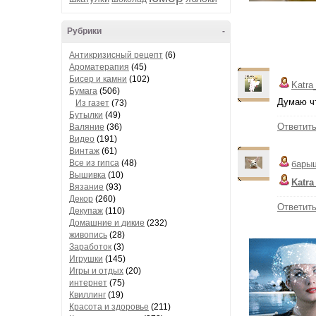
Рубрики
-
Антикризисный рецепт
(6)
Ароматерапия
(45)
Бисер и камни
(102)
Katra
Бумага
(506)
Думаю чт
Из газет
(73)
Бутылки
(49)
Ответит
Валяние
(36)
Видео
(191)
Винтаж
(61)
Все из гипса
(48)
бары
Вышивка
(10)
Katra
Вязание
(93)
Декор
(260)
Ответит
Декупаж
(110)
Домашние и дикие
(232)
живопись
(28)
Заработок
(3)
Игрушки
(145)
Игры и отдых
(20)
интернет
(75)
Квиллинг
(19)
Красота и здоровье
(211)