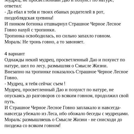
ответил:
- Да ебал я тебя и твоих ебаных родителей в рот,
пиздоблядская хуевина!
И пинком ботинка отшвырнул Страшное Черное Лесное
Говно нахуй с тропинки.
Тропинка освободилась, но сильно запахло говном.
Мораль: Не тронь говно, а то завоняет.
4 вариант
Однажды некий мудрец, просветленный Дао и похуист по
натуре, шел по лесу, размышляя о Смысле Жизни.
Внезапно на тропинке показалось Страшное Черное Лесное
Говно.
- Мудрец, я тебя сейчас съем !
Мудрец, просветленный Дао и похуист по натуре, не
опускаясь до разговоров со всяким говном, продолжил свой
путь.
И Страшное Черное Лесное Говно заплакало и навсегда-
навсегда убежало из Леса, ибо обожало беседы с мудрецами.
Мораль: размышляешь о Смысле Жизни - не снисходи до
пиздежа со всяким говном!