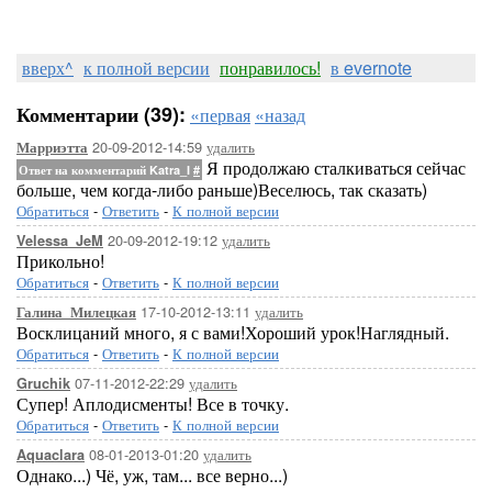
вверх^
к полной версии
понравилось!
в evernote
Комментарии (39):
«первая
«назад
20-09-2012-14:59
удалить
Марриэтта
Я продолжаю сталкиваться сейчас
Ответ на комментарий Katra_I
#
больше, чем когда-либо раньше)Веселюсь, так сказать)
Обратиться
-
Ответить
-
К полной версии
20-09-2012-19:12
удалить
Velessa_JeM
Прикольно!
Обратиться
-
Ответить
-
К полной версии
17-10-2012-13:11
удалить
Галина_Милецкая
Восклицаний много, я с вами!Хороший урок!Наглядный.
Обратиться
-
Ответить
-
К полной версии
07-11-2012-22:29
удалить
Gruchik
Супер! Аплодисменты! Все в точку.
Обратиться
-
Ответить
-
К полной версии
08-01-2013-01:20
удалить
Aquaclara
Однако...) Чё, уж, там... все верно...)