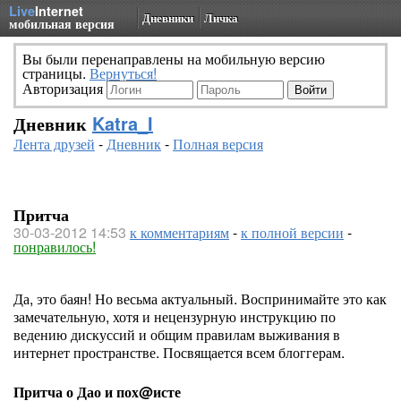
Live
Internet
Дневники
Личка
мобильная версия
Вы были перенаправлены на мобильную версию
страницы.
Вернуться!
Авторизация
Дневник
Katra_I
Лента друзей
-
Дневник
-
Полная версия
Притча
30-03-2012 14:53
к комментариям
-
к полной версии
-
понравилось!
Да, это баян! Но весьма актуальный. Воспринимайте это как
замечательную, хотя и нецензурную инструкцию по
ведению дискуссий и общим правилам выживания в
интернет пространстве. Посвящается всем блоггерам.
Притча о Дао и пох@исте