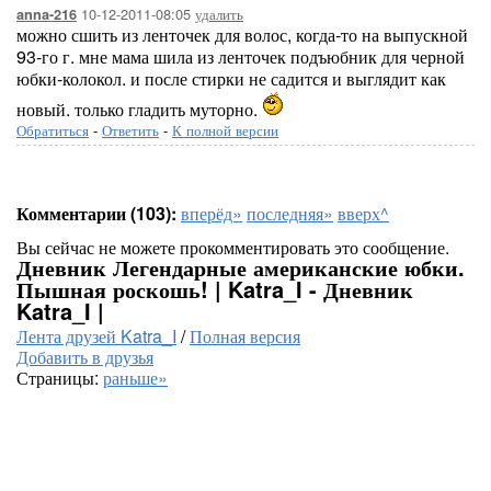
10-12-2011-08:05
удалить
anna-216
можно сшить из ленточек для волос, когда-то на выпускной
93-го г. мне мама шила из ленточек подъюбник для черной
юбки-колокол. и после стирки не садится и выглядит как
новый. только гладить муторно.
Обратиться
-
Ответить
-
К полной версии
Комментарии (103):
вперёд»
последняя»
вверх^
Вы сейчас не можете прокомментировать это сообщение.
Дневник Легендарные американские юбки.
Пышная роскошь! | Katra_I - Дневник
Katra_I |
Лента друзей Katra_I
/
Полная версия
Добавить в друзья
Страницы:
раньше»