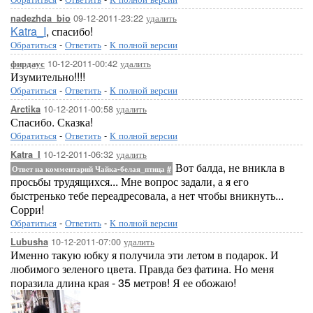
09-12-2011-23:22
удалить
nadezhda_bio
Katra_I
, спасибо!
Обратиться
-
Ответить
-
К полной версии
10-12-2011-00:42
удалить
фирдаус
Изумительно!!!!
Обратиться
-
Ответить
-
К полной версии
10-12-2011-00:58
удалить
Arctika
Спасибо. Сказка!
Обратиться
-
Ответить
-
К полной версии
10-12-2011-06:32
удалить
Katra_I
Вот балда, не вникла в
Ответ на комментарий Чайка-белая_птица
#
просьбы трудящихся... Мне вопрос задали, а я его
быстренько тебе переадресовала, а нет чтобы вникнуть...
Сорри!
Обратиться
-
Ответить
-
К полной версии
10-12-2011-07:00
удалить
Lubusha
Именно такую юбку я получила эти летом в подарок. И
любимого зеленого цвета. Правда без фатина. Но меня
поразила длина края - 35 метров! Я ее обожаю!