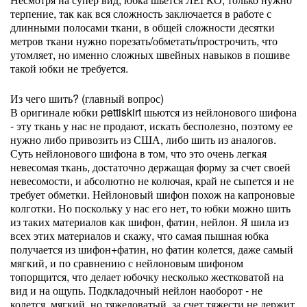
терпение, так как вся сложность заключается в работе с
длинными полосами ткани, в общей сложности десятки
метров ткани нужно порезать/обметать/прострочить, что
утомляет, но именно сложных швейных навыков в пошиве
такой юбки не требуется.
Из чего шить? (главный вопрос)
В оригинале юбки pettiskirt шьются из нейлонового шифона
- эту ткань у нас не продают, искать бесполезно, поэтому ее
нужно либо привозить из США, либо шить из аналогов.
Суть нейлонового шифона в том, что это очень легкая
невесомая ткань, достаточно держащая форму за счет своей
невесомости, и абсолютно не колючая, край не сыпется и не
требует обметки. Нейлоновый шифон похож на капроновые
колготки. Но поскольку у нас его нет, то юбки можно шить
из таких материалов как шифон, фатин, нейлон. Я шила из
всех этих материалов и скажу, что самая пышная юбка
получается из шифон+фатин, но фатин колется, даже самый
мягкий, и по сравнению с нейлоновым шифоном
топорщится, что делает юбочку несколько жестковатой на
вид и на ощупь. Подкладочный нейлон наоборот - не
колется, мягкий, но тяжеловатый, за счет тяжести не держит