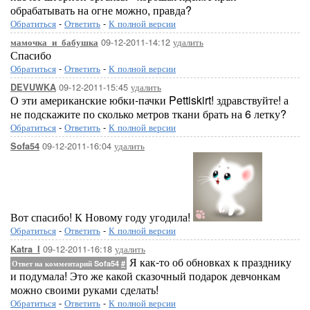
обрабатывать на огне можно, правда?
Обратиться
-
Ответить
-
К полной версии
09-12-2011-14:12
удалить
мамочка_и_бабушка
Спасибо
Обратиться
-
Ответить
-
К полной версии
09-12-2011-15:45
удалить
DEVUWKA
О эти американские юбки-пачки Pettiskirt! здравствуйте! а
не подскажите по сколько метров ткани брать на 6 летку?
Обратиться
-
Ответить
-
К полной версии
09-12-2011-16:04
удалить
Sofa54
Вот спасибо! К Новому году угодила!
Обратиться
-
Ответить
-
К полной версии
09-12-2011-16:18
удалить
Katra_I
Я как-то об обновках к празднику
Ответ на комментарий Sofa54
#
и подумала! Это же какой сказочный подарок девчонкам
можно своими руками сделать!
Обратиться
-
Ответить
-
К полной версии