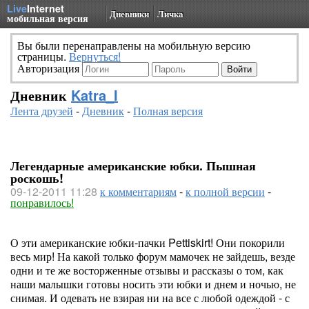
Live
Internet
Дневники
Личка
мобильная версия
Вы были перенаправлены на мобильную версию
страницы.
Вернуться!
Авторизация
Дневник
Katra_I
Лента друзей
-
Дневник
-
Полная версия
Легендарные американские юбки. Пышная
роскошь!
09-12-2011 11:28
к комментариям
-
к полной версии
-
понравилось!
О эти американские юбки-пачки Pettiskirt! Они покорили
весь мир! На какой только форум мамочек не зайдешь, везде
одни и те же восторженные отзывы и рассказы о том, как
наши малышки готовы носить эти юбки и днем и ночью, не
снимая. И одевать не взирая ни на все с любой одеждой - с