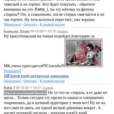
тяжелый и не торчит. Кто будет покупать - обратите
внимание на это. Katra_I, ты эту юбочку из фатина
стирала? Он, к сожалению, после стирки смягчается и не
так торчит. Ну хоть колоться перестает, уже хорошо.
Обратиться
-
Ответить
-
К полной версии
09-12-2011-13:12
удалить
Борисова_Юлия
Ну красотища,нам на танцы подойдет,благодарю за
МК,очень пригодится!!!!Спасибо!!!
[показать]
GIFzona.com авторская анимация
Обратиться
-
Ответить
-
К полной версии
09-12-2011-13:31
удалить
Katra_I
Не то что не стирала, я ее даже не
Ответ на комментарий Яриана
#
шила... Только сегодня эту прелесть нашла и совершенно
очаровалась, да и целевой аудитории у меня нет! Ну не на
кого мне ее шить, ни одной мелкой девчонки вокруг. А
насчет шторной органзы - хорошая идея!А край