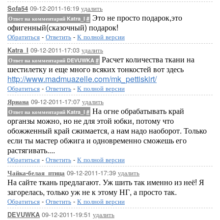
09-12-2011-16:19
удалить
Sofa54
Это не просто подарок,это
Ответ на комментарий Katra_I
#
офигенный(сказочный) подарок!
Обратиться
-
Ответить
-
К полной версии
09-12-2011-17:03
удалить
Katra_I
Расчет количества ткани на
Ответ на комментарий DEVUWKA
#
шестилетку и еще много всяких тонкостей вот здесь
http://www.madmuazelle.com/mk_pettiskirt/
Обратиться
-
Ответить
-
К полной версии
09-12-2011-17:07
удалить
Яриана
На огне обрабатывать край
Ответ на комментарий Katra_I
#
органзы можно, но не для этой юбки, потому что
обожженный край сжимается, а нам надо наоборот. Только
если ты мастер обжига и одновременно сможешь его
растягивать....
Обратиться
-
Ответить
-
К полной версии
09-12-2011-17:39
удалить
Чайка-белая_птица
На сайте ткань предлагают. Уж шить так именно из неё! Я
загорелась, только уж не к этому НГ, а просто так.
Обратиться
-
Ответить
-
К полной версии
09-12-2011-19:51
удалить
DEVUWKA