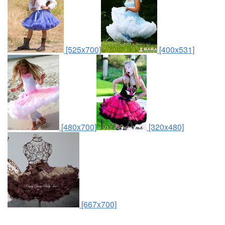
[525x700]
[400x531]
[480x700]
[320x480]
[667x700]