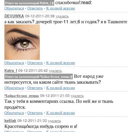
спасибочки!:read:
Ответ на комментарий Katra_I
#
Обратиться
-
Ответить
-
К полной версии
09-12-2011-20:38
удалить
DEVUWKA
а как заказать? дочерей трое-11 лет,6 и годик? я в Ташкенте
Обратиться
-
Ответить
-
К полной версии
09-12-2011-20:42
удалить
Katra_I
Вот народ уже
Ответ на комментарий Чайка-белая_птица
#
интересуется, на каком сайте ткань заказывать?
Обратиться
-
Ответить
-
К полной версии
09-12-2011-21:03
удалить
Чайка-белая_птица
Так у тебя в комментариях ссылка. По ней же и ткань
продаётся.
Обратиться
-
Ответить
-
К полной версии
09-12-2011-21:33
удалить
ketilak
Красотища!когда нибудь созрею и я!
Обратиться
-
Ответить
-
К полной версии