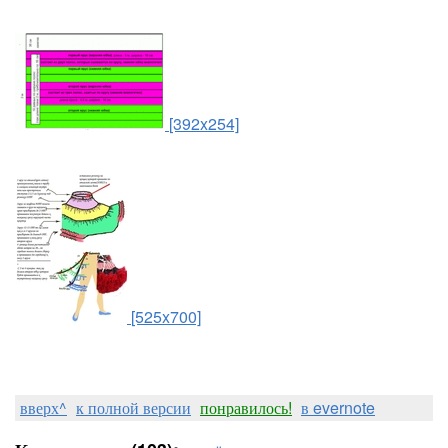
[392x254]
[525x700]
вверх^
к полной версии
понравилось!
в evernote