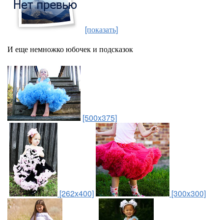
[показать]
И еще немножко юбочек и подсказок
[500x375]
[262x400]
[300x300]