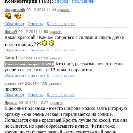
Комментарии (103):
вперёд»
последняя»
09-12-2011-11:44
удалить
dragonshik
Обратиться
-
Ответить
-
К полной версии
09-12-2011-11:50
удалить
BellaW
Какая красота!!!! Как бы собраться с силами и сшить дочке
такую юбочку???
Обратиться
-
Ответить
-
К полной версии
09-12-2011-11:53
удалить
Katra_I
Кто шил, рассказывают, что если
Ответ на комментарий BellaW
#
упереться, то часов за 12 можно справится
Обратиться
-
Ответить
-
К полной версии
09-12-2011-11:58
удалить
димыч
прелесть
Обратиться
-
Ответить
-
К полной версии
09-12-2011-12:07
удалить
Яриана
Еще одна подсказка - вместо шифона можно взять шторную
органзу - она очень легкая и переливается на солнце.
Попадается очень красивая! Кроить лучше по косой, так она
не сыпется, но край обрабатывать нужно. Фатин тоже
хорош, но он бывает разный - есть трикотажный очень