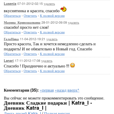
07-01-2012-02:15
удалить
Lusenia
вкуснятинка и красота, спасибо
Обратиться
-
Ответить
-
К полной версии
28-01-2012-09:09
удалить
Марина_Кривошапкина
спасибо! просто нет слов!
Обратиться
-
Ответить
-
К полной версии
11-04-2012-19:21
удалить
ГалаНика
Просто красота, Так и хочется немедленно сделать и
подарить! И не обязательно в Новый год. Спасибо
Обратиться
-
Ответить
-
К полной версии
17-11-2012-17:08
удалить
Lanari
Спасибо ! Празднично и актуально !!!
Обратиться
-
Ответить
-
К полной версии
Комментарии (35):
«первая
«назад
вверх^
Вы сейчас не можете прокомментировать это сообщение.
Дневник Сладкие подарки | Katra_I -
Дневник Katra_I |
Лента друзей Katra_I
/
Полная версия