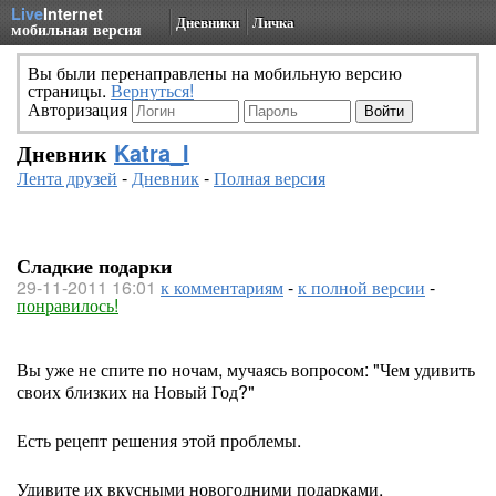
Live
Internet
Дневники
Личка
мобильная версия
Вы были перенаправлены на мобильную версию
страницы.
Вернуться!
Авторизация
Дневник
Katra_I
Лента друзей
-
Дневник
-
Полная версия
Сладкие подарки
29-11-2011 16:01
к комментариям
-
к полной версии
-
понравилось!
Вы уже не спите по ночам, мучаясь вопросом: "Чем удивить
своих близких на Новый Год?"
Есть рецепт решения этой проблемы.
Удивите их вкусными новогодними подарками,