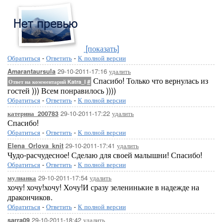
[показать]
Обратиться
-
Ответить
-
К полной версии
29-10-2011-17:16
удалить
Amarantaursula
Спасибо! Только что вернулась из
Ответ на комментарий Katra_I
#
гостей ))) Всем понравилось ))))
Обратиться
-
Ответить
-
К полной версии
29-10-2011-17:22
удалить
катерина_200783
Спасибо!
Обратиться
-
Ответить
-
К полной версии
29-10-2011-17:41
удалить
Elena_Orlova_knit
Чудо-расчудесное! Сделаю для своей малышни! Спасибо!
Обратиться
-
Ответить
-
К полной версии
29-10-2011-17:54
удалить
мулианка
хочу! хочу!хочу! Хочу!И сразу зеленинькие в надежде на
дракончиков.
Обратиться
-
Ответить
-
К полной версии
29-10-2011-18:42
удалить
sarra09