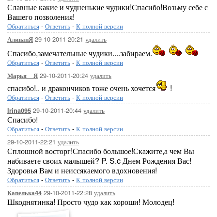
Славные какие и чудненькие чудики!Спасибо!Возьму себе с
Вашего позволения!
Обратиться
-
Ответить
-
К полной версии
29-10-2011-20:21
удалить
АлинанЯ
Спасибо,замечательные чудики....забираем.
Обратиться
-
Ответить
-
К полной версии
29-10-2011-20:24
удалить
Марья__Я
спасибо!.. и дракончиков тоже очень хочется
!
Обратиться
-
Ответить
-
К полной версии
29-10-2011-20:44
удалить
Irina095
Спасибо!
Обратиться
-
Ответить
-
К полной версии
29-10-2011-22:21
удалить
Сплошной восторг!Спасибо большое!Скажите,а чем Вы
набиваете своих малышей? P. S.c Днем Рождения Вас!
Здоровья Вам и неиссякаемого вдохновения!
Обратиться
-
Ответить
-
К полной версии
29-10-2011-22:28
удалить
Капелька44
Шкоднятинка! Просто чудо как хороши! Молодец!