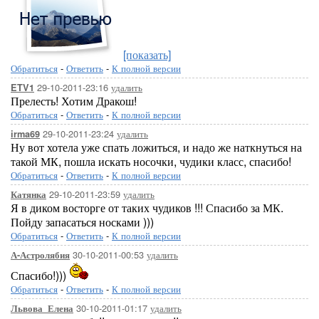
[показать]
Обратиться
-
Ответить
-
К полной версии
29-10-2011-23:16
удалить
ETV1
Прелесть! Хотим Дракош!
Обратиться
-
Ответить
-
К полной версии
29-10-2011-23:24
удалить
irma69
Ну вот хотела уже спать ложиться, и надо же наткнуться на
такой МК, пошла искать носочки, чудики класс, спасибо!
Обратиться
-
Ответить
-
К полной версии
29-10-2011-23:59
удалить
Катянка
Я в диком восторге от таких чудиков !!! Спасибо за МК.
Пойду запасаться носками )))
Обратиться
-
Ответить
-
К полной версии
30-10-2011-00:53
удалить
А-Астролябия
Спасибо!)))
Обратиться
-
Ответить
-
К полной версии
30-10-2011-01:17
удалить
Львова_Елена