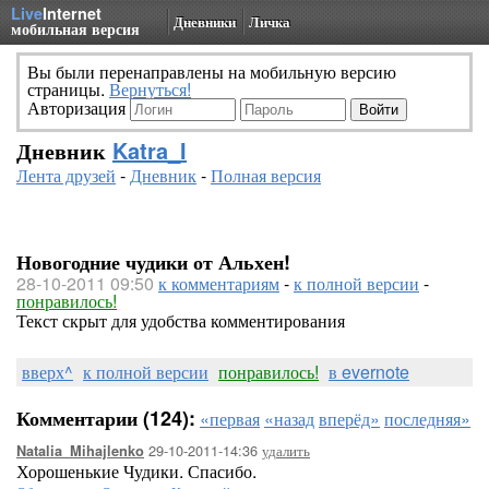
Live
Internet
Дневники
Личка
мобильная версия
Вы были перенаправлены на мобильную версию
страницы.
Вернуться!
Авторизация
Дневник
Katra_I
Лента друзей
-
Дневник
-
Полная версия
Новогодние чудики от Альхен!
28-10-2011 09:50
к комментариям
-
к полной версии
-
понравилось!
Текст скрыт для удобства комментирования
вверх^
к полной версии
понравилось!
в evernote
Комментарии (124):
«первая
«назад
вперёд»
последняя»
29-10-2011-14:36
удалить
Natalia_Mihajlenko
Хорошенькие Чудики. Спасибо.