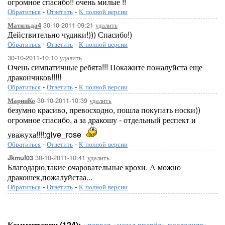
огромное спасибо!! очень милые !!
Обратиться
-
Ответить
-
К полной версии
30-10-2011-09:21
удалить
Матильда4
Действительно чудики!))) Спасибо!)
Обратиться
-
Ответить
-
К полной версии
30-10-2011-10:10
удалить
Очень симпатичные ребята!!! Покажите пожалуйста еще
дракончиков!!!!!
Обратиться
-
Ответить
-
К полной версии
30-10-2011-10:39
удалить
МаринКо
безумно красиво, превосходно, пошла покупать носки))
огромное спасибо, а за дракошу - отдельный респект и
уважуха!!!!:give_rose
Обратиться
-
Ответить
-
К полной версии
30-10-2011-10:41
удалить
Jkmuf03
Благодарю,такие очаровательные крохи. А можно
дракошек,пожалуйстаа...
Обратиться
-
Ответить
-
К полной версии
Комментарии (124):
«первая
«назад
вперёд»
последняя»