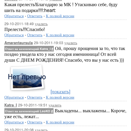
Какая прелесть!Благодарю за МК ! Утаскиваю себе, буду
шить на подарки!!!!:heart:
Обратиться
-
Ответить
-
К полной версии
29-10-2011-18:49
удалить
Прелесть!!!Спасибо!
Обратиться
-
Ответить
-
К полной версии
29-10-2011-19:03
удалить
Amarantaursula
Ой, прошу прощения за то, что так
Ответ на комментарий Katra_I
#
поздно увидела кто у нас сегодня именинница! От всей
души С ДНЕМ РОЖДЕНИЯ! Спасибо, что вы у нас есть )))
[показать]
Обратиться
-
Ответить
-
К полной версии
29-10-2011-19:51
удалить
Katra_I
Выкладены... выклажены... Короче,
Ответ на комментарий LeoKO
#
уже есть, лежат...
Обратиться
-
Ответить
-
К полной версии
29-10-2011-20:08
удалить