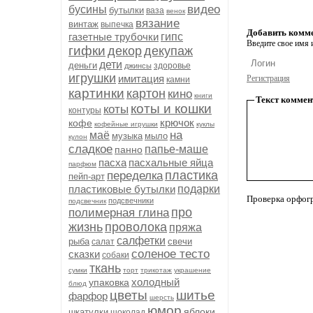
видео
бусины
бутылки
ваза
венок
вязание
винтаж
выпечка
Добавить комм
газетные трубочки
гипс
Введите свое имя и
гифки
декор
декупаж
дети
деньги
здоровье
джинсы
игрушки
имитация
Регистрация
камни
картинки
картон
кино
книги
Текст коммен
коты и кошки
коты
контуры
крючок
кофе
кофейные игрушки
куклы
на
маё
музыка
мыло
кулон
сладкое
папье-маше
панно
пасха
пасхальные яйца
парфюм
пластика
переделка
пейп-арт
пластиковые бутылки
подарки
Проверка орфог
подсвечники
подсвечник
про
полимерная глина
жизнь
проволока
пряжа
салфетки
рыба
свечи
салат
соленое тесто
сказки
собаки
ткань
сумки
торт
трикотаж
украшение
холодный
упаковка
блюд
цветы
шитье
фарфор
шерсть
юмор
яблоки
шкатулки
шоколад