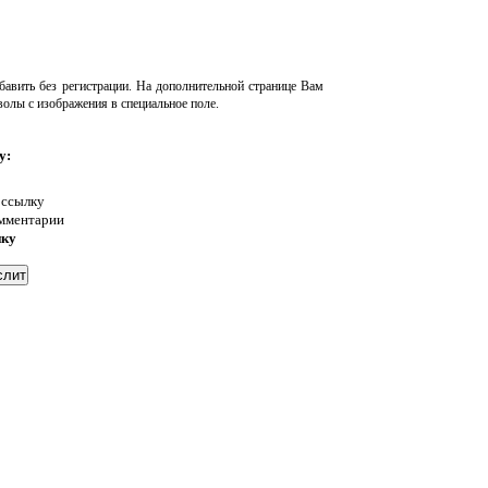
авить без регистрации. На дополнительной странице Вам
волы с изображения в специальное поле.
у:
 ссылку
омментарии
нку