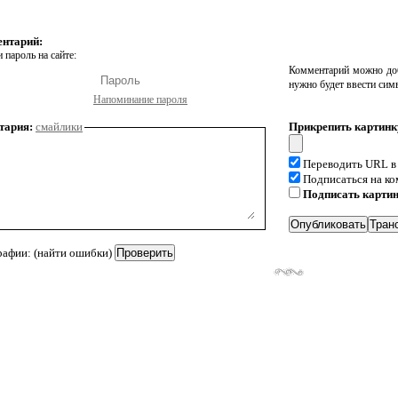
ентарий:
 пароль на сайте:
Комментарий можно доб
нужно будет ввести сим
Напоминание пароля
тария:
смайлики
Прикрепить картинк
Переводить URL в
Подписаться на к
Подписать карти
рафии: (найти ошибки)