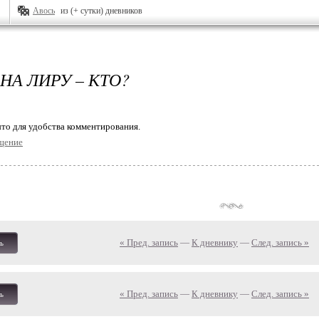
Авось
из (+ сутки) дневников
НА ЛИРУ – КТО?
то для удобства комментирования.
щение
« Пред. запись
—
К дневнику
—
След. запись »
ь
« Пред. запись
—
К дневнику
—
След. запись »
ь