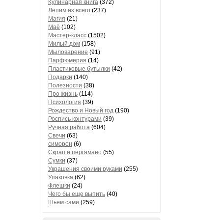
Кулинарная книга
(372)
Лепим из всего
(237)
Магия
(21)
Маё
(102)
Мастер-класс
(1502)
Милый дом
(158)
Мыловарение
(91)
Парфюмерия
(14)
Пластиковые бутылки
(42)
Подарки
(140)
Полезности
(38)
Про жизнь
(114)
Психология
(39)
Рождество и Новый год
(190)
Роспись контурами
(39)
Ручная работа
(604)
Свечи
(63)
симорон
(6)
Скрап и пергамано
(55)
Сумки
(37)
Украшения своими руками
(255)
Упаковка
(62)
Флешки
(24)
Чего бы еще выпить
(40)
Шьем сами
(259)