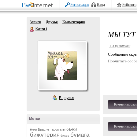
Регистрация
Вход
Рейтинги
Записи
Друзья
Комментарии
Katra I
МЫ ТУТ 
+ в цитатник
Cообщение скры
Прочитать сооб
В друзья
Комментироват
Метки
-
Комментироват
банки
ёлки
Браслет
ароматы
бижутерия
бумага
бисер