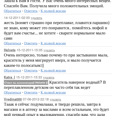
Зашла к Вам в гости. У Вас очень много интересных вещей.
Спасибо Вам. Получила много положительных эмоций.
Обратиться
-
Ответить
-
К полной версии
14-12-2011-02:00
удалить
жесть (воняет страшно при переплавке, плавится паршиво)
не знаю, кому может это понравится.. помойтесь люфой и
будет вам счастье... не хотите - сварите нормальное мыло
сами
Обратиться
-
Ответить
-
К полной версии
15-12-2011-15:05
удалить
Helvete
Очень интересно, только почему-то при застывании мыла,
краситель у меня мигрирует вверх, и мыло получается
каким-то полосатым:((
Обратиться
-
Ответить
-
К полной версии
15-12-2011-15:33
удалить
Katra_I
Краситель наверное водный? В
Ответ на комментарий Helvete
#
переплавленном детском он часто себя так ведет
Обратиться
-
Ответить
-
К полной версии
07-06-2012-22:18
удалить
Vredina000
Тааак я сейчас подумалаааа, и твердо решила, завтра в
магазин и в аптеку за маслами и всем остальным, это будет
мой первый опыт в мыловарении, спасибо вам, что дали