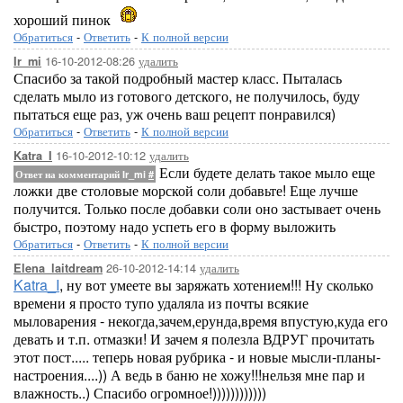
хороший пинок
Обратиться
-
Ответить
-
К полной версии
16-10-2012-08:26
удалить
Ir_mi
Спасибо за такой подробный мастер класс. Пыталась
сделать мыло из готового детского, не получилось, буду
пытаться еще раз, уж очень ваш рецепт понравился)
Обратиться
-
Ответить
-
К полной версии
16-10-2012-10:12
удалить
Katra_I
Если будете делать такое мыло еще
Ответ на комментарий Ir_mi
#
ложки две столовые морской соли добавьте! Еще лучше
получится. Только после добавки соли оно застывает очень
быстро, поэтому надо успеть его в форму выложить
Обратиться
-
Ответить
-
К полной версии
26-10-2012-14:14
удалить
Elena_laitdream
Katra_I
, ну вот умеете вы заряжать хотением!!! Ну сколько
времени я просто тупо удаляла из почты всякие
мыловарения - некогда,зачем,ерунда,время впустую,куда его
девать и т.п. отмазки! И зачем я полезла ВДРУГ прочитать
этот пост..... теперь новая рубрика - и новые мысли-планы-
настроения....)) А ведь в баню не хожу!!!нельзя мне пар и
влажность..) Спасибо огромное!))))))))))))