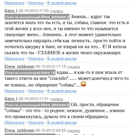
Обратиться
-
Ответить
-
К полной версии
26-10-2012-17:03
удалить
Katra_I
Знаешь... вдруг так
Ответ на комментарий Elena_laitdream
#
захочется знать что ты есть, и ты, собака, главное. что есть в
этой жизни у всех них, и ты именно то что называется
связуещее звено... блинннн.. в этот момент удивительно
замечательно ощущать себя как личность.. просто пойти и
почитить шкурку в бане, не взирая ни на что... Ё! Я хотнла
сказать что ты - ГЛАВНОЕ в жизни твоих окружающих
Обратиться
-
Ответить
-
К полной версии
26-10-2012-17:15
удалить
Elena_laitdream
ндааа.... я как-то в шок впала от
Ответ на комментарий Katra_I
#
такого ответа на мое "спасибо"....... может,конечно,я чего-то
не поняла...но обращение "собака"....
Обратиться
-
Ответить
-
К полной версии
26-10-2012-17:21
удалить
Katra_I
Ой, прости, обращение
Ответ на комментарий Elena_laitdream
#
"собака" - это что - то родное, нежное, душевное... извини
что промахнулась, думала что к своим обращаюсь
Обратиться
-
Ответить
-
К полной версии
26-10-2012-23:53
удалить
Elena_laitdream