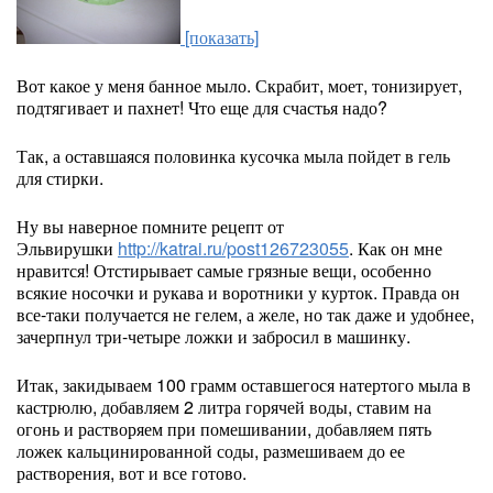
[показать]
Вот какое у меня банное мыло. Скрабит, моет, тонизирует,
подтягивает и пахнет! Что еще для счастья надо?
Так, а оставшаяся половинка кусочка мыла пойдет в гель
для стирки.
Ну вы наверное помните рецепт от
Эльвирушки
http://katrai.ru/post126723055
. Как он мне
нравится! Отстирывает самые грязные вещи, особенно
всякие носочки и рукава и воротники у курток. Правда он
все-таки получается не гелем, а желе, но так даже и удобнее,
зачерпнул три-четыре ложки и забросил в машинку.
Итак, закидываем 100 грамм оставшегося натертого мыла в
кастрюлю, добавляем 2 литра горячей воды, ставим на
огонь и растворяем при помешивании, добавляем пять
ложек кальцинированной соды, размешиваем до ее
растворения, вот и все готово.