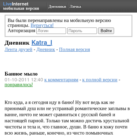
Live
Internet
Дневники
Личка
мобильная версия
Вы были перенаправлены на мобильную версию
страницы.
Вернуться!
Авторизация
Дневник
Katra_I
Лента друзей
-
Дневник
-
Полная версия
Банное мыло
01-10-2011 12:40
к комментариям
-
к полной версии
-
понравилось!
Кто куда, а я сегодня иду в баню! Ну вот ведь как не
принимай душ или не устраивай романтические заплывы в
ванне, ничто не может сравниться с русской баней и
настоящей парной. Только там можно достичь хрустальной
чистоты и тела и, что главное, души. В баню я хожу почти
всю жизнь, раньше, конечно, из чисто помывочных