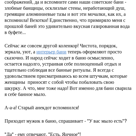
соображений, да и вспомните сами наши советские бани -
злобные банщицы, осклизлые стены, неработающий душ,
гремящие алюминиевые тазы и вот эти мочалки, как их, а
вспомнила! Вехотки! Единственно, что примиряло меня с
прошлой баней это удивительно вкусная газированная вода
в буфете...
Сейчас же совсем другой коленкор! Чистота, порядок,
зеркала, уют, а
интерьер бани
теперь оформляют просто
сказочно. И народ сейчас ходит в баню осмысленно,
остается надолго, устраивая себе полноценный отдых и
тщательно соблюдая все банные ритуалы. Я всегда с
удовольствием присматриваюсь ко всем штучкам, которые
женщины приносят с собой чтобы побаловать свою
шкурку. А что, мне тоже надо! Вот именно для бани сварила
я себе банное мыло.
А-а-а! Старый анекдот вспомнился!
Приходит мужик в баню, спрашивает - "У вас мыло есть"?
"Да" - ему отвечают, "Есть. Яичное"!