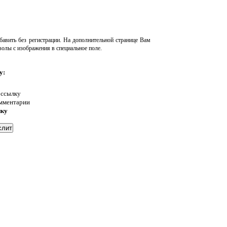
авить без регистрации. На дополнительной странице Вам
волы с изображения в специальное поле.
у:
 ссылку
омментарии
нку