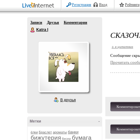
Регистрация
Вход
Рейтинги
Записи
Друзья
Комментарии
Katra I
СКАЗОЧ
+ в цитатник
Cообщение скры
Прочитать сооб
В друзья
Комментироват
Метки
-
Комментироват
банки
ёлки
Браслет
ароматы
бижутерия
бумага
бисер