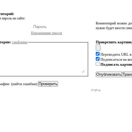
ентарий:
 пароль на сайте:
Комментарий можно доб
нужно будет ввести сим
Напоминание пароля
тария:
смайлики
Прикрепить картинк
Переводить URL в
Подписаться на к
Подписать карти
рафии: (найти ошибки)