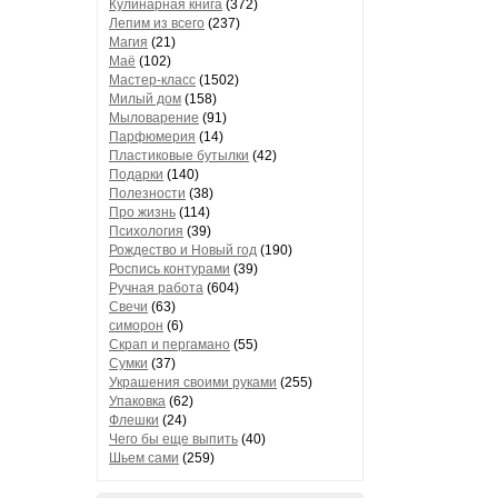
Кулинарная книга
(372)
Лепим из всего
(237)
Магия
(21)
Маё
(102)
Мастер-класс
(1502)
Милый дом
(158)
Мыловарение
(91)
Парфюмерия
(14)
Пластиковые бутылки
(42)
Подарки
(140)
Полезности
(38)
Про жизнь
(114)
Психология
(39)
Рождество и Новый год
(190)
Роспись контурами
(39)
Ручная работа
(604)
Свечи
(63)
симорон
(6)
Скрап и пергамано
(55)
Сумки
(37)
Украшения своими руками
(255)
Упаковка
(62)
Флешки
(24)
Чего бы еще выпить
(40)
Шьем сами
(259)