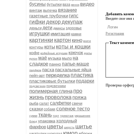
видео
бусины
бутылки
ваза
венок
вязание
винтаж
выпечка
Добавить комм
газетные трубочки
гипс
Введите свое имя и
гифки
декор
декупаж
дети
деньги
здоровье
джинсы
игрушки
имитация
Регистрация
камни
картинки
картон
кино
книги
Текст коммен
коты и кошки
коты
контуры
крючок
кофе
кофейные игрушки
куклы
на
маё
музыка
мыло
кулон
сладкое
папье-маше
панно
пасха
пасхальные яйца
парфюм
пластика
переделка
пейп-арт
пластиковые бутылки
подарки
Проверка орфог
подсвечники
подсвечник
про
полимерная глина
жизнь
проволока
пряжа
салфетки
рыба
свечи
салат
соленое тесто
сказки
собаки
ткань
сумки
торт
трикотаж
украшение
холодный
упаковка
блюд
цветы
шитье
фарфор
шерсть
юмор
яблоки
шкатулки
шоколад