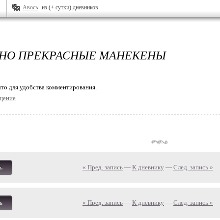
Авось
из (+ сутки) дневников
НО ПРЕКРАСНЫЕ МАНЕКЕНЫ
то для удобства комментирования.
щение
« Пред. запись
—
К дневнику
—
След. запись »
ь
« Пред. запись
—
К дневнику
—
След. запись »
ь