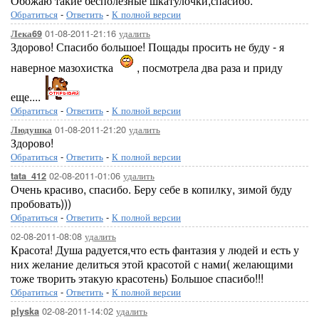
Обожаю такие бесполезные шкатулочки,спасибо.
Обратиться
-
Ответить
-
К полной версии
01-08-2011-21:16
удалить
Лека69
Здорово! Спасибо большое! Пощады просить не буду - я
наверное мазохистка
, посмотрела два раза и приду
еще....
Обратиться
-
Ответить
-
К полной версии
01-08-2011-21:20
удалить
Людушка
Здорово!
Обратиться
-
Ответить
-
К полной версии
02-08-2011-01:06
удалить
tata_412
Очень красиво, спасибо. Беру себе в копилку, зимой буду
пробовать)))
Обратиться
-
Ответить
-
К полной версии
02-08-2011-08:08
удалить
Красота! Душа радуется,что есть фантазия у людей и есть у
них желание делиться этой красотой с нами( желающими
тоже творить этакую красотень) Большое спасибо!!!
Обратиться
-
Ответить
-
К полной версии
02-08-2011-14:02
удалить
plyska