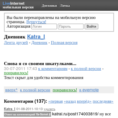
Live
Internet
Дневники
Личка
мобильная версия
Вы были перенаправлены на мобильную версию
страницы.
Вернуться!
Авторизация
Дневник
Katra_I
Лента друзей
-
Дневник
-
Полная версия
Снова я со своими шкатулками...
30-07-2011 17:43
к комментариям
-
к полной версии
-
понравилось!
Текст скрыт для удобства комментирования
вверх^
к полной версии
понравилось!
в evernote
Комментарии (137):
«первая
«назад
вперёд»
последняя»
01-08-2011-10:13
удалить
Katra_I
katrai.ru/post174003819/ ну все
Ответ на комментарий Ya-Sonet
#