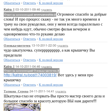
Обратиться
-
Ответить
-
К полной версии
03-10-2011-09:46
удалить
Katra_I
Огромное спасибо за добрые
Ответ на комментарий severuanoshka
#
слова! И про процесс скажу - не так уж много времени я
трачу на свои рукоделки, они у меня всегда параллельно с
чем нибудь идут, обычно смотрю фильм вечером и
одновременно что-то руками делаю
Обратиться
-
Ответить
-
К полной версии
13-10-2011-22:00
удалить
Оленька-цветочек
чудо шкатулочка. суперрррррррр, а как крышечку Вы
приделали
Обратиться
-
Ответить
-
К полной версии
14-10-2011-04:46
удалить
Katra_I
Ответ на комментарий Оленька-цветочек
#
http://katrai.ru/post174003819/
Вот здесь у меня про
крышечку
Обратиться
-
Ответить
-
К полной версии
24-11-2011-14:41
удалить
Татиана_Серова
Шкатулка-глаз не оторвать-Вы просто мастер своего дела и
большое спасибо за красоту,которую ВЫ нам дарите!!!