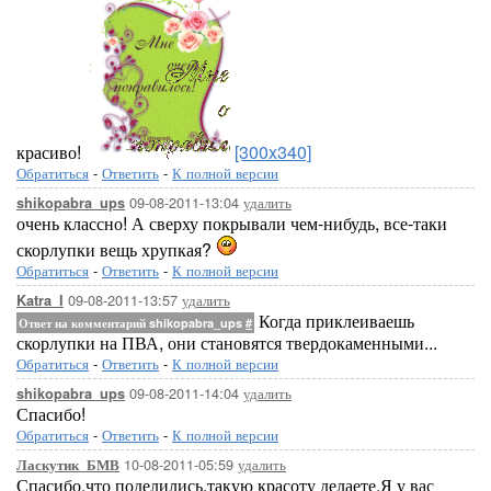
красиво!
[300x340]
Обратиться
-
Ответить
-
К полной версии
09-08-2011-13:04
удалить
shikopabra_ups
очень классно! А сверху покрывали чем-нибудь, все-таки
скорлупки вещь хрупкая?
Обратиться
-
Ответить
-
К полной версии
09-08-2011-13:57
удалить
Katra_I
Когда приклеиваешь
Ответ на комментарий shikopabra_ups
#
скорлупки на ПВА, они становятся твердокаменными...
Обратиться
-
Ответить
-
К полной версии
09-08-2011-14:04
удалить
shikopabra_ups
Спасибо!
Обратиться
-
Ответить
-
К полной версии
10-08-2011-05:59
удалить
Ласкутик_БМВ
Спасибо,что поделились,такую красоту делаете.Я у вас