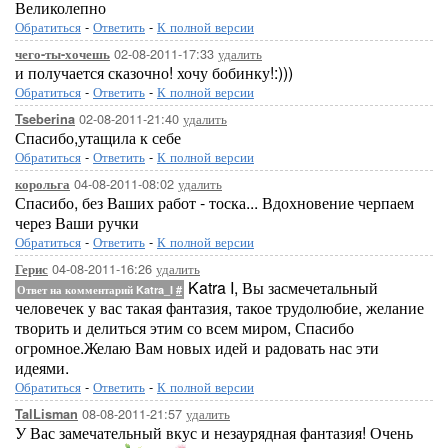
Великолепно
Обратиться
-
Ответить
-
К полной версии
02-08-2011-17:33
удалить
чего-ты-хочешь
и получается сказочно! хочу бобинку!:)))
Обратиться
-
Ответить
-
К полной версии
02-08-2011-21:40
удалить
Tseberina
Спасибо,утащила к себе
Обратиться
-
Ответить
-
К полной версии
04-08-2011-08:02
удалить
корольга
Спасибо, без Ваших работ - тоска... Вдохновение черпаем
через Ваши ручки
Обратиться
-
Ответить
-
К полной версии
04-08-2011-16:26
удалить
Герис
Katra I, Вы засмечетальный
Ответ на комментарий Katra_I
#
человечек у вас такая фантазия, такое трудолюбие, желание
творить и делиться этим со всем миром, Спасибо
огромное.Желаю Вам новых идей и радовать нас эти
идеями.
Обратиться
-
Ответить
-
К полной версии
08-08-2011-21:57
удалить
TalLisman
У Вас замечательный вкус и незаурядная фантазия! Очень