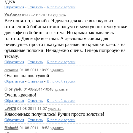
здесь
Обратиться
-
Ответить
-
К полной версии
01-08-2011-10:19
удалить
Ya-Sonet
Все понятно, спасибо. Я делала для кофе высокую из
отпиленной бобины от линолеума и мелкую шкатулку тоже
для кофе из бобины от скотча. Но крыки закрывались
плотно. Для кофе все таки. А девчонкам совим для
безделушек просто шкатулки разные. но крышки клеила на
бумажные полоски. Ненадежно очень. Теперь попробую на
тесьму.
Обратиться
-
Ответить
-
К полной версии
01-08-2011-10:29
удалить
ситовна
Очарована шкатулкой
Обратиться
-
Ответить
-
К полной версии
01-08-2011-10:48
удалить
Gloriya-lu
Очень красиво!
Обратиться
-
Ответить
-
К полной версии
01-08-2011-11:07
удалить
LVN70
Классненько получилось! Ручки просто золотые!
Обратиться
-
Ответить
-
К полной версии
01-08-2011-18:53
удалить
Maha66