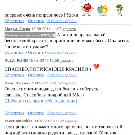
впервые очень понравилось ! Удачи
Обратиться
-
Ответить
-
К полной версии
13-08-2011-11:07
удалить
Мадам_Елена
А вот и неправда ваша:
Ответ на комментарий Katra_I
#
бесполезной красоты в принципе не может быть! Она всегда
"полезная и нужная"!
Обратиться
-
Ответить
-
К полной версии
15-08-2011-12:58
удалить
ALLA_KORN
СПАСИБО,ПОТРЯСАЮЩЕ КРАСИВО!)
Обратиться
-
Ответить
-
К полной версии
10-09-2011-11:52
удалить
Лиза_Ласская
Очень симпатично,когда-нибудь и я соберусь
сделать...Спасибо за подробный МК :)
(Добавил ссылку к себе в дневник)
Обратиться
-
Ответить
-
К полной версии
03-10-2011-09:22
удалить
severuanoshka
сам процесс занимает много времени, но это творческий
подход! зато сколько радости , когда сделано!!!Успехов!