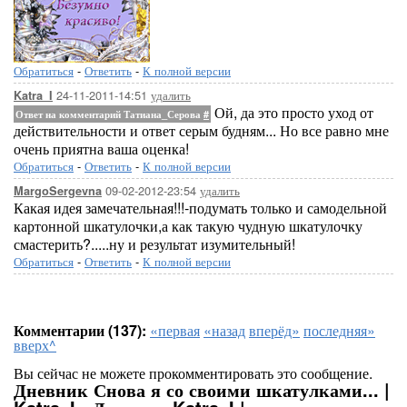
Обратиться
-
Ответить
-
К полной версии
24-11-2011-14:51
удалить
Katra_I
Ой, да это просто уход от
Ответ на комментарий Татиана_Серова
#
действительности и ответ серым будням... Но все равно мне
очень приятна ваша оценка!
Обратиться
-
Ответить
-
К полной версии
09-02-2012-23:54
удалить
MargoSergevna
Какая идея замечательная!!!-подумать только и самодельной
картонной шкатулочки,а как такую чудную шкатулочку
смастерить?.....ну и результат изумительный!
Обратиться
-
Ответить
-
К полной версии
Комментарии (137):
«первая
«назад
вперёд»
последняя»
вверх^
Вы сейчас не можете прокомментировать это сообщение.
Дневник Снова я со своими шкатулками... |